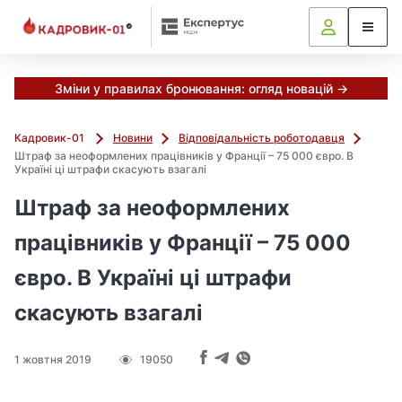
М
и
в
ж
е
Зміни у правилах бронювання: огляд новацій →
в
і
Кадровик-01
Новини
Відповідальність роботодавця
д
Штраф за неоформлених працівників у Франції – 75 000 євро. В
і
Україні ці штрафи скасують взагалі
б
Штраф за неоформлених
р
а
працівників у Франції – 75 000
л
и
євро. В Україні ці штрафи
г
о
скасують взагалі
л
о
1 жовтня 2019
19050
в
н