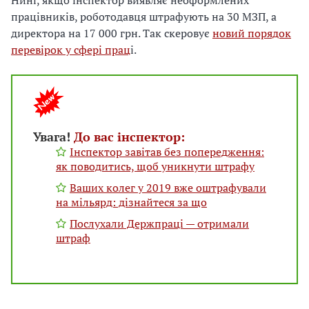
Нині, якщо інспектор виявляє неоформлених
працівників, роботодавця штрафують на 30 МЗП, а
директора на 17 000 грн. Так скеровує
новий порядок
перевірок у сфері прац
і.
Увага!
До вас інспектор:
Інспектор завітав без попередження:
як поводитись, щоб уникнути штрафу
Ваших колег у 2019 вже оштрафували
на мільярд: дізнайтеся за що
Послухали Держпраці — отримали
штраф