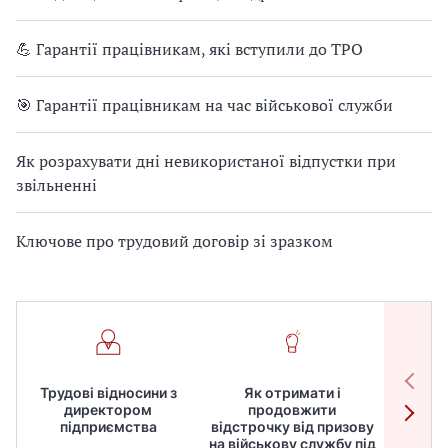
💪 Гарантії працівникам, які вступили до ТРО
🎯 Гарантії працівникам на час військової служби
Як розрахувати дні невикористаної відпустки при
звільненні
Ключове про трудовий договір зі зразком
Трудові відносини з
Як отримати і
Робот
директором
продовжити
дире
підприємства
відстрочку від призову
кадрів
на військову службу під
для