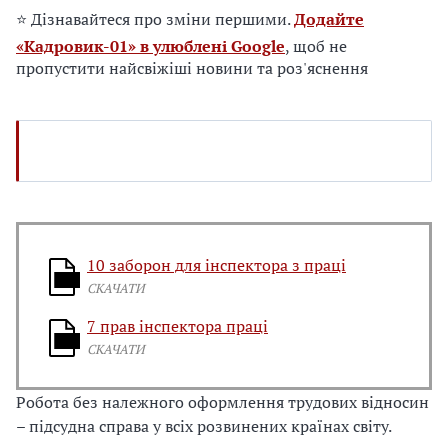
е
⭐ Дізнавайтеся про зміни першими.
Додайте
д
«Кадровик-01» в улюблені Google
, щоб не
л
пропустити найсвіжіші новини та роз'яснення
я
в
а
с
10 заборон для інспектора з праці
СКАЧАТИ
7 прав інспектора праці
СКАЧАТИ
Робота без належного оформлення трудових відносин
– підсудна справа у всіх розвинених країнах світу.