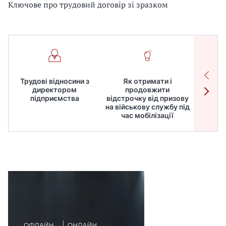
Ключове про трудовий договір зі зразком
Трудові відносини з
Як отримати і
Робот
директором
продовжити
дире
підприємства
відстрочку від призову
кадрів
на військову службу під
для
час мобілізації