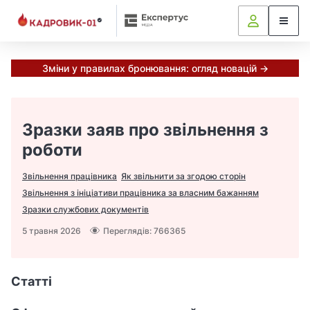
Зміни у правилах бронювання: огляд новацій →
Портал Кадровик 01 Плат
Зразки заяв про звільнення з
роботи
Звільнення працівника
Як звільнити за згодою сторін
Звільнення з ініціативи працівника за власним бажанням
Зразки службових документів
5 травня 2026
Переглядів: 766365
Статті