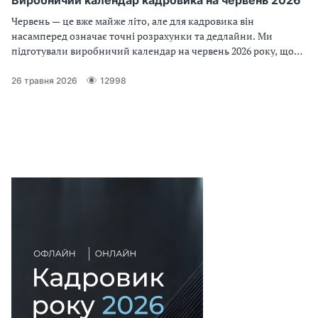
Виробничий календар кадровика на червень 2026
Червень — це вже майже літо, але для кадровика він
насамперед означає точні розрахунки та дедлайни. Ми
підготували виробничий календар на червень 2026 року, щоб
ви могли правильно визначити норму робочого часу у червні
2026, спланувати тривалість робочого часу та не пропустити
26 травня 2026
12998
важливі кадрові звіти