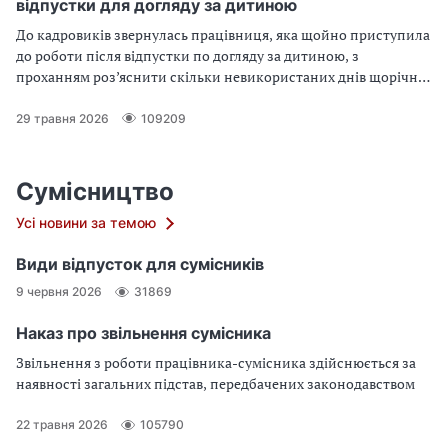
відпустки для догляду за дитиною
До кадровиків звернулась працівниця, яка щойно приступила
до роботи після відпустки по догляду за дитиною, з
проханням роз’яснити скільки невикористаних днів щорічної
відпустки у неї залишилося до «декрету» і чому саме стільки?
Щоб відповісти на ці запитання кадровик має знати, які саме
29 травня 2026
109209
періоди зараховують до стажу роботи, що дає право на
отримання щорічної відпустки, та правильно розрахувати
кількість днів невикористаної відпустки.
Сумісництво
Усі новини за темою
Види відпусток для сумісників
9 червня 2026
31869
Наказ про звільнення сумісника
Звільнення з роботи працівника-сумісника здійснюється за
наявності загальних підстав, передбачених законодавством
22 травня 2026
105790