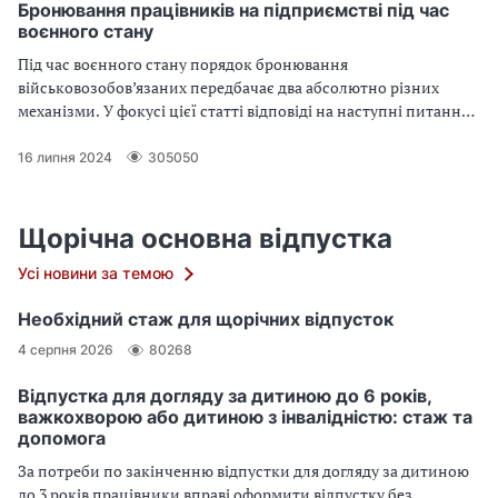
Бронювання працівників на підприємстві під час
воєнного стану
Під час воєнного стану порядок бронювання
військовозобов’язаних передбачає два абсолютно різних
механізми. У фокусі цієї статті відповіді на наступні питання:
як забронювати працівника на період мобілізації, хто може
забронювати працівника, чи можна забронювати
16 липня 2024
305050
мобілізованого працівника?
Щорічна основна відпустка
Усі новини за темою
Необхідний стаж для щорічних відпусток
4 серпня 2026
80268
Відпустка для догляду за дитиною до 6 років,
важкохворою або дитиною з інвалідністю: стаж та
допомога
За потреби по закінченню відпустки для догляду за дитиною
до 3 років працівники вправі оформити відпустку без