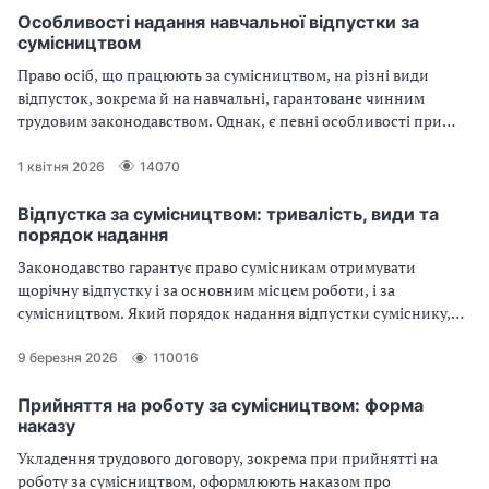
Особливості надання навчальної відпустки за
сумісництвом
Право осіб, що працюють за сумісництвом, на різні види
відпусток, зокрема й на навчальні, гарантоване чинним
трудовим законодавством. Однак, є певні особливості при
наданні навчальної відпустки сумісникам.
1 квітня 2026
14070
Відпустка за сумісництвом: тривалість, види та
порядок надання
Законодавство гарантує право сумісникам отримувати
щорічну відпустку і за основним місцем роботи, і за
сумісництвом. Який порядок надання відпустки суміснику,
чи можлива відпустка за сумісництвом на одному
підприємстві, чи вносити сумісників до графіка відпусток, чи
9 березня 2026
110016
передбачає законодавство відпустку на дітей суміснику —
розкажемо у статті.
Прийняття на роботу за сумісництвом: форма
наказу
Укладення трудового договору, зокрема при прийнятті на
роботу за сумісництвом, оформлюють наказом про