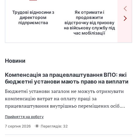
Трудові відносини з
Як отримати і
Робот
директором
продовжити
дире
підприємства
відстрочку від призову
кадрів
на військову службу під
для
час мобілізації
Новини
Компенсація за працевлаштування ВПО: які
бюджетні установи мають право на виплати
Бюджетні установи загалом не можуть отримувати
компенсацію витрат на оплату праці за
працевлаштування внутрішньо переміщених осіб.
Водночас законодавство передбачає виняток для
Прийняття на роботу
окремої категорії роботодавців
7 серпня 2026
Переглядів: 32