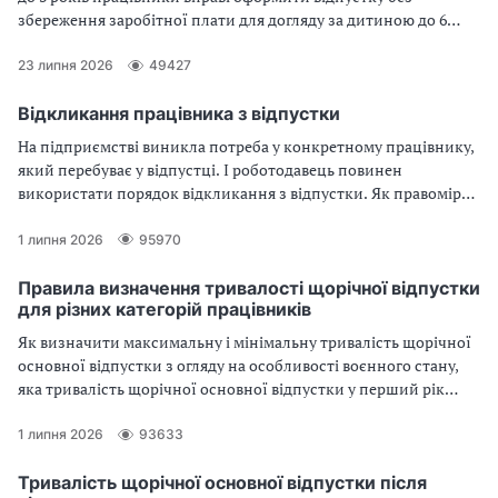
збереження заробітної плати для догляду за дитиною до 6
років, важкохворою або дитиною з інвалідністю. У статті ви
знайдете зразок заяви та наказу на таку відпустку, а також
23 липня 2026
49427
дізнаєтеся чи зараховується цей період відпустки до стажу для
надання щорічних відпусток та лікарняного, а також про те,
Відкликання працівника з відпустки
як така відпустка впливає на розмір допомоги з тимчасової
На підприємстві виникла потреба у конкретному працівнику,
непрацездатності після повернення на роботу
який перебуває у відпустці. І роботодавець повинен
використати порядок відкликання з відпустки. Як правомірно
відкликати з відпустки та що передбачає алгоритм дій,
читайте у статті
1 липня 2026
95970
Правила визначення тривалості щорічної відпустки
для різних категорій працівників
Як визначити максимальну і мінімальну тривалість щорічної
основної відпустки з огляду на особливості воєнного стану,
яка тривалість щорічної основної відпустки у перший рік
роботи працівника, яку кількість днів становить
«чорнобильська» відпустка, — відповіді на ці запитання
1 липня 2026
93633
знайдете у статті
Тривалість щорічної основної відпустки після