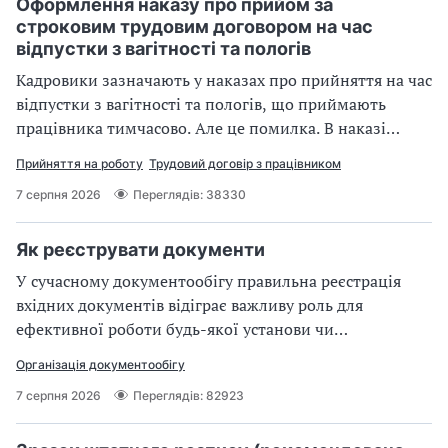
Оформлення наказу про прийом за
строковим трудовим договором на час
відпустки з вагітності та пологів
Кадровики зазначають у наказах про прийняття на час
відпустки з вагітності та пологів, що приймають
працівника тимчасово. Але це помилка. В наказі
необхідно вказати вид трудового договору на час
Прийняття на роботу
Трудовий договір з працівником
такої відпустки: строковий трудовий договір
7 серпня 2026
Переглядів: 38330
Як реєструвати документи
У сучасному документообігу правильна реєстрація
вхідних документів відіграє важливу роль для
ефективної роботи будь-якої установи чи
підприємства. Невірна або несвоєчасна реєстрація
Організація документообігу
може призвести до втрати важливих документів або
7 серпня 2026
Переглядів: 82923
затримок у роботі. У цій статті розглянемо, як
реєструвати документи правильно, щоб забезпечити