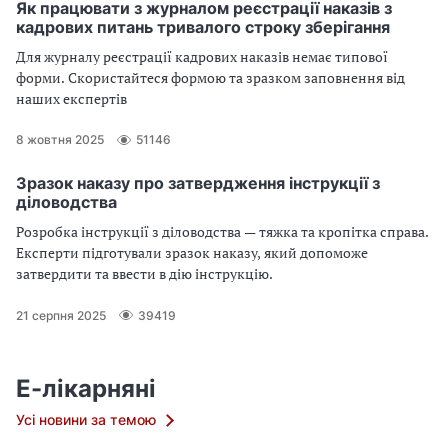
(особова картка працівника)? Чи заповнюється картка П-2 для
Як працювати з журналом реєстрації наказів з
кадрових питань тривалого строку зберігання
сумісників? Відповіді на ці питання — у статті.
Для журналу реєстрації кадрових наказів немає типової
форми. Скористайтеся формою та зразком заповнення від
наших експертів
8 жовтня 2025
51146
Зразок наказу про затвердження інструкції з
діловодства
Розробка інструкції з діловодства — тяжка та кропітка справа.
Експерти підготували зразок наказу, який допоможе
затвердити та ввести в дію інструкцію.
21 серпня 2025
39419
Е-лікарняні
Усі новини за темою