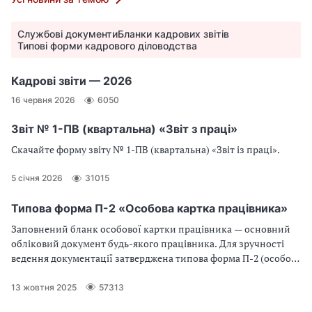
Службові документи
Бланки кадрових звітів
Типові форми кадрового діловодства
Кадрові звіти — 2026
16 червня 2026
6050
Звіт № 1-ПВ (квартальна) «Звіт з праці»
Скачайте форму звіту № 1-ПВ (квартальна) «Звіт із праці».
5 січня 2026
31015
Типова форма П-2 «Особова картка працівника»
Заповнений бланк особової картки працівника — основний
обліковий документ будь-якого працівника. Для зручності
ведення документації затверджена типова форма П-2 (особова
картка працівника), що є прикладом уніфікації первинного
обліку. Для чого потрібна особова картка працівника (П-2
13 жовтня 2025
57313
бланк)? Які особливості заповнення передбачає бланк П-2