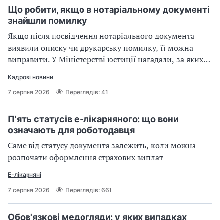
Що робити, якщо в нотаріальному документі
знайшли помилку
Якщо після посвідчення нотаріального документа
виявили описку чи друкарську помилку, її можна
виправити. У Міністерстві юстиції нагадали, за яких
умов нотаріус має право внести зміни
Кадрові новини
7 серпня 2026
Переглядів: 41
П'ять статусів е-лікарняного: що вони
означають для роботодавця
Саме від статусу документа залежить, коли можна
розпочати оформлення страхових виплат
Е-лікарняні
7 серпня 2026
Переглядів: 661
Обов'язкові медогляди: у яких випадках