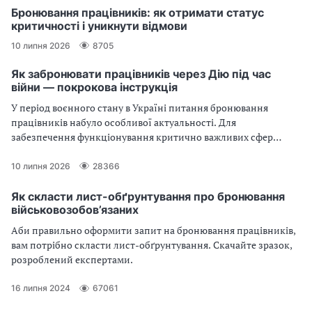
Бронювання працівників: як отримати статус
критичності і уникнути відмови
10 липня 2026
8705
Як забронювати працівників через Дію під час
війни — покрокова інструкція
У період воєнного стану в Україні питання бронювання
працівників набуло особливої актуальності. Для
забезпечення функціонування критично важливих сфер
держава дозволяє підприємствам бронювати співробітників
через електронний сервіс «Дія». У цій статті розглянемо
10 липня 2026
28366
детальну інструкцію, як це зробити.
Як скласти лист-обґрунтування про бронювання
військовозобов’язаних
Аби правильно оформити запит на бронювання працівників,
вам потрібно скласти лист-обґрунтування. Скачайте зразок,
розроблений експертами.
16 липня 2024
67061