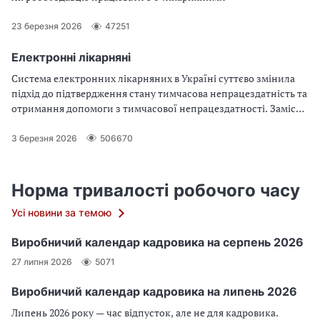
23 березня 2026
47251
Електронні лікарняні
Система електронних лікарняних в Україні суттєво змінила
підхід до підтвердження стану тимчасова непрацездатність та
отримання допомоги з тимчасової непрацездатності. Замість
паперових документів, таких як лікарняний листок або
лікарняний лист, дедалі частіше використовується е-
3 березня 2026
506670
лікарняний. Як перевірити лікарняний та як відкрити
лікарняний онлайн? Як працює е-реєстр лікарняних? Які
терміни виплати лікарняних встановлює закон? Що робити
Норма тривалості робочого часу
якщо зіпсований листок непрацездатності? Коли соцстрах
Усі новини за темою
виплачує лікарняні та який передбачено термін виплати
лікарняних за рахунок соцстраху? Відповіді та зразок
Виробничий календар кадровика на серпень 2026
заповнення лікарняного листа — у статті
27 липня 2026
5071
Виробничий календар кадровика на липень 2026
Липень 2026 року — час відпусток, але не для кадровика.