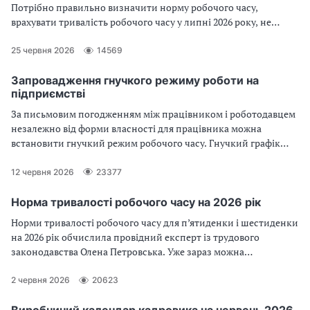
Потрібно правильно визначити норму робочого часу,
врахувати тривалість робочого часу у липні 2026 року, не
пропустити кадрові звіти та спланувати роботу без помилок.
Для цього користуйтеся нашим календарем
25 червня 2026
14569
Запровадження гнучкого режиму роботи на
підприємстві
За письмовим погодженням між працівником і роботодавцем
незалежно від форми власності для працівника можна
встановити гнучкий режим робочого часу. Гнучкий графік
роботи регулює стаття 60 Кодексу законів про працю України
(далі — КЗпП). Які особливості має гнучкий графік роботи під
12 червня 2026
23377
час воєнного стану читайте у статті
Норма тривалості робочого часу на 2026 рік
Норми тривалості робочого часу для п’ятиденки і шестиденки
на 2026 рік обчислила провідний експерт із трудового
законодавства Олена Петровська. Уже зараз можна
користуватись виробничим календарем 2026, щоб правильно
скласти графіки роботи, табелі обліку часу
2 червня 2026
20623