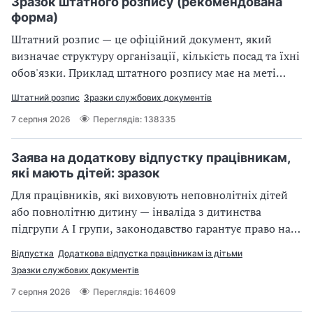
чіткість і порядок у роботі з кореспонденцією, як
Зразок штатного розпису (рекомендована
уникнути подвійної і тотальної реєстрації та
форма)
позбутися «багатоповерхових» номерів.
Штатний розпис — це офіційний документ, який
визначає структуру організації, кількість посад та їхні
обов'язки. Приклад штатного розпису має на меті
забезпечити організовану і ефективну роботу
Штатний розпис
Зразки службових документів
підприємства. Як виглядає типова форма штатного
7 серпня 2026
Переглядів: 138335
розпису? Чи існує нова форма штатного розпису та які
особливості заповнення передбачає зразок штатного
розпису підприємства? Відповіді — у статті.
Заява на додаткову відпустку працівникам,
які мають дітей: зразок
Для працівників, які виховують неповнолітніх дітей
або повнолітню дитину — інваліда з дитинства
підгрупи А І групи, законодавство гарантує право на
соціальну відпустку.
Відпустка
Додаткова відпустка працівникам із дітьми
Зразки службових документів
7 серпня 2026
Переглядів: 164609