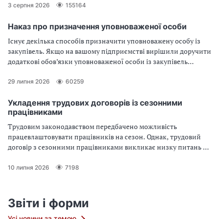
3 серпня 2026
155164
Наказ про призначення уповноваженої особи
Існує декілька способів призначити уповноважену особу із
закупівель. Якщо на вашому підприємстві вирішили доручити
додаткові обов’язки уповноваженої особи із закупівель
штатному працівнику або доручити виконувати функції
Уповноваженого за суміщенням, стануть у пригоді зразки
29 липня 2026
60259
відповідних наказів за ДСТУ 4163:2020. Скачайте їх зі статті
Укладення трудових договорів із сезонними
працівниками
Трудовим законодавством передбачено можливість
працевлаштовувати працівників на сезон. Однак, трудовий
договір з сезонними працівниками викликає низку питань у
роботодавців. Як оформити трудові відносини із сезонними
працівниками? Як має виглядати трудовий договір з
10 липня 2026
7198
тимчасовими працівниками (зразок)? Відповіді на ці питання
та всі секрети укладення трудових договорів із сезонними
працівниками — у статті.
Звіти і форми
Усі новини за темою