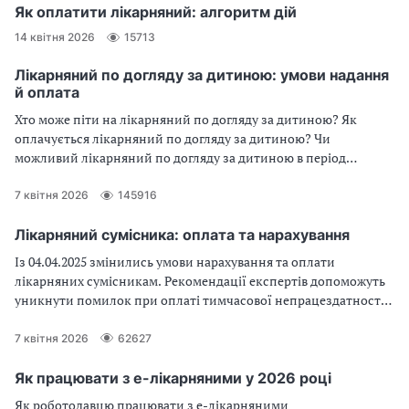
Як оплатити лікарняний: алгоритм дій
14 квітня 2026
15713
Лікарняний по догляду за дитиною: умови надання
й оплата
Хто може піти на лікарняний по догляду за дитиною? Як
оплачується лікарняний по догляду за дитиною? Чи
можливий лікарняний по догляду за дитиною в період
відпустки? Чи надається лікарняний по догляду за дитиною
батьку? Подробиці та нюанси як отримати лікарняний на
7 квітня 2026
145916
дитину — у статті
Лікарняний сумісника: оплата та нарахування
Із 04.04.2025 змінились умови нарахування та оплати
лікарняних сумісникам. Рекомендації експертів допоможуть
уникнути помилок при оплаті тимчасової непрацездатності
сумісників.
7 квітня 2026
62627
Як працювати з е-лікарняними у 2026 році
Як роботодавцю працювати з е-лікарняними