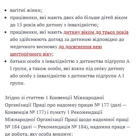
вагітні жінки;
працівники, які мають двох або більше дітей віком
до 15 років або дитину з інвалідністю;
працівники, які мають
дитину віком до трьох років
або здійснюють догляд за дитиною відповідно до
медичного висновку
до досягнення нею
шестирічного віку
;
батьки особи з інвалідністю з дитинства підгрупи А
I групи, а також особи, які взяли під опіку дитину
або особу з інвалідністю з дитинства підгрупи А I
групи.
Згідно зі статтею 1 Конвенції Міжнародної
Організації Праці про надомну працю № 177 (далі —
Конвенція № 177) і пункту 1 Рекомендації
Міжнародної Організації Праці щодо надомної праці
№ 184 (далі — Рекомендація № 184), надомна праця —
це робота, яку особа виконує: