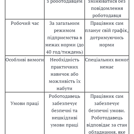
з роботодавцем
змінюватися без
повідомлення
роботодавця
Робочий час
За загальним
Працівник сам
режимом
планує свій графік,
підприємства в
дотримуючись
межах норми (до
норми
40 год/тиждень)
Особливі вимоги
Необхідність
Спеціальних вимог
практичних
немає
навичок або
можливість їх
набути
Роботодавець
Працівник сам
Умови праці
забезпечує
забезпечує
безпечні та
безпечні умови.
нешкідливі
Роботодавець
умови праці
відповідає за стан
обладнання, яке