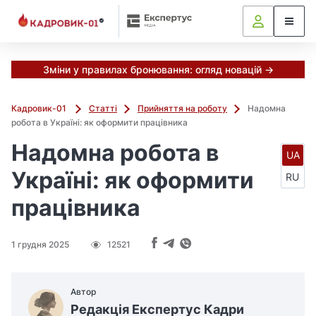
Зміни у правилах бронювання: огляд новацій →
Кадровик-01
Статті
Прийняття на роботу
Надомна
робота в Україні: як оформити працівника
Надомна робота в
UA
Україні: як оформити
RU
працівника
1 грудня 2025
12521
Автор
Редакція Експертус Кадри