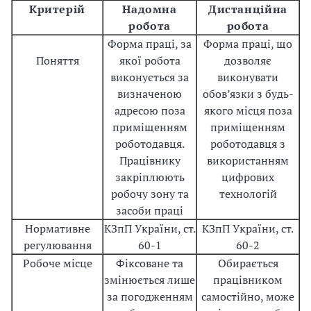
Критерій
Надомна
Дистанційна
робота
робота
Форма праці, за
Форма праці, що
Поняття
якої робота
дозволяє
виконується за
виконувати
визначеною
обов’язки з будь-
адресою поза
якого місця поза
приміщенням
приміщенням
роботодавця.
роботодавця з
Працівнику
використанням
закріплюють
цифрових
робочу зону та
технологій
засоби праці
Нормативне
КЗпП України, ст.
КЗпП України, ст.
регулювання
60-1
60-2
Робоче місце
Фіксоване та
Обирається
змінюється лише
працівником
за погодженням
самостійно, може