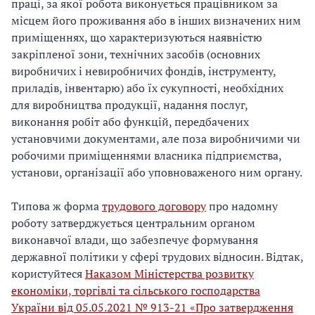
праці, за якої робота виконується працівником за
місцем його проживання або в інших визначених ним
приміщеннях, що характеризуються наявністю
закріпленої зони, технічних засобів (основних
виробничих і невиробничих фондів, інструменту,
приладів, інвентарю) або їх сукупності, необхідних
для виробництва продукції, надання послуг,
виконання робіт або функцій, передбачених
установчими документами, але поза виробничими чи
робочими приміщеннями власника підприємства,
установи, організації або уповноваженого ним органу.
Типова ж форма
трудового договору
про надомну
роботу затверджується центральним органом
виконавчої влади, що забезпечує формування
державної політики у сфері трудових відносин. Відтак,
користуйтеся
Наказом Міністерства розвитку
економіки, торгівлі та сільського господарства
України від 05.05.2021 № 913-21 «Про затвердження