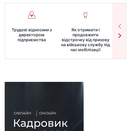
Трудові відносини з
Як отримати і
Робот
директором
продовжити
дире
підприємства
відстрочку від призову
кадрів
на військову службу під
для
час мобілізації