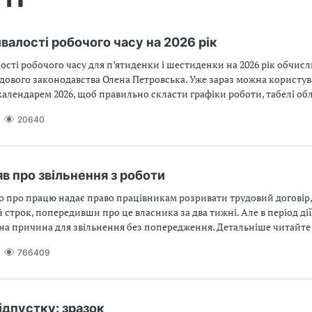
валості робочого часу на 2026 рік
сті робочого часу для п’ятиденки і шестиденки на 2026 рік обчис
удового законодавства Олена Петровська. Уже зараз можна користу
лендарем 2026, щоб правильно скласти графіки роботи, табелі обл
20640
яв про звільнення з роботи
о про працю надає право працівникам розривати трудовий договір
строк, попередивши про це власника за два тижні. Але в період ді
на причина для звільнення без попередження. Детальніше читайте у
766409
відпустку: зразок