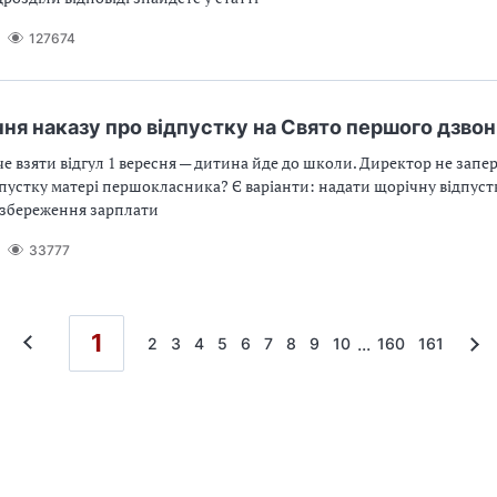
127674
я наказу про відпустку на Свято першого дзво
е взяти відгул 1 вересня — дитина йде до школи. Директор не запер
устку матері першокласника? Є варіанти: надати щорічну відпуст
 збереження зарплати
33777
1
...
2
3
4
5
6
7
8
9
10
160
161