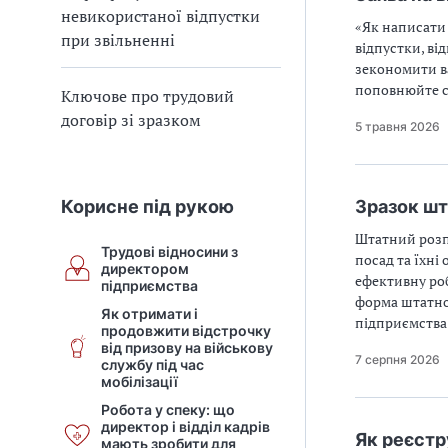
невикористаної відпустки
«Як написати 
при звільненні
відпустки, ві
зекономити ва
поповнюйте с
Ключове про трудовий
договір зі зразком
5 травня 2026
Корисне під рукою
Зразок шт
Штатний розпи
Трудові відносини з
посад та їхні
директором
ефективну роб
підприємства
форма штатно
Як отримати і
підприємства? 
продовжити відстрочку
від призову на військову
7 серпня 2026
службу під час
мобілізації
Робота у спеку: що
директор і відділ кадрів
Як реєст
мають зробити для