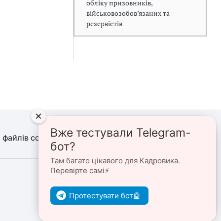
обліку призовників,
військовозобов’язаних та
резервістів
×
Вже тестували Telegram-
 файлів cookie
Політика конфіденційності
бот?
Там багато цікавого для Кадровика.
Перевірте самі⚡️
Ми в соцмережах
Протестувати бот🤖