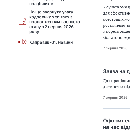
працівників
У сучасному д
На що звернути увагу
для ефективно
кадровику у зв’язку з
реєстрація мо
продовженням воєнного
розглянемо, я
стану з 2 серпня 2026
з кореспонден
року
«багатоповер
Кадровик-01. Новини
7 серпня 2026
Заява на 
Для працівник
дитинства під
7 серпня 2026
Оформленн
на час від