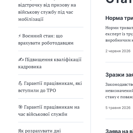
відстрочку від призову на
військову службу під час
Норма три
мобілізації
Норми тривало
експерт із тр
⚡ Воєнний стан: що
виробничим ка
врахувати роботодавцям
2 червня 2026
✍ Підвищення кваліфікації
кадровика
Зразки за
💪 Гарантії працівникам, які
Законодавств
вступили до ТРО
невизначений 
стану є поваж
🎯 Гарантії працівникам на
5 травня 2026
час військової служби
Як розрахувати дні
Заява на 