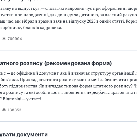
заяву на відпустку», — слова, які кадровик чує при оформленні щор
дпустки при народженні, для догляду за дитиною, за власний рахун
ш час, ми зібрали зразки заяв на відпуску 2025 в одній статті. Кори
карбничку бланків кадровика.
769994
атного розпису (рекомендована форма)
с — це офіційний документ, який визначає структуру організації, 
 обов'язки. Приклад штатного розпису має на меті забезпечити орга
оту підприємства. Як виглядає типова форма штатного розпису? Чи
го розпису та які особливості заповнення передбачає зразок штат
Відповіді — у статті.
138353
рувати документи