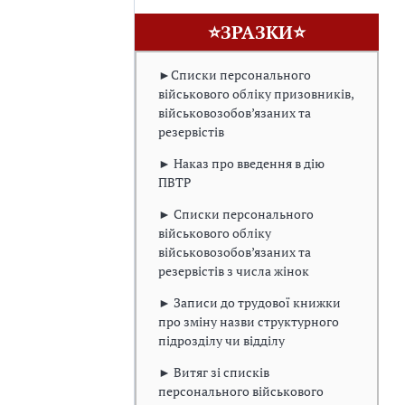
⭐ЗРАЗКИ⭐
►Списки персонального
військового обліку призовників,
військовозобов’язаних та
резервістів
► Наказ про введення в дію
ПВТР
► Списки персонального
військового обліку
військовозобов’язаних та
резервістів з числа жінок
► Записи до трудової книжки
про зміну назви структурного
підрозділу чи відділу
► Витяг зі списків
персонального військового