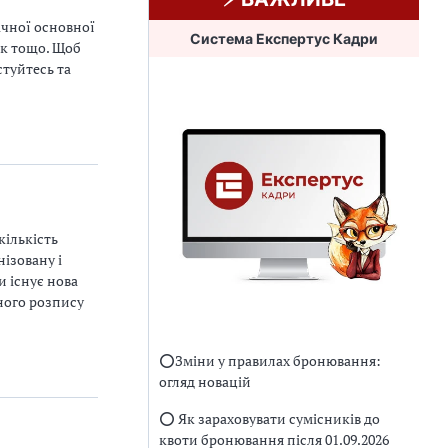
ічної основної
Система Експертус Кадри
ок тощо. Щоб
стуйтесь та
кількість
нізовану і
 існує нова
ного розпису
⭕️Зміни у правилах бронювання:
огляд новацій
⭕️ Як зараховувати сумісників до
квоти бронювання після 01.09.2026