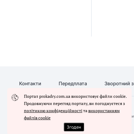
Контакти
Передплата
Зворотний з
Портал prokadry.com.ua використовує файли cookie.
Продовжуючи перегляд порталу, ви погоджуєтеся з
© Кадровик-01, 2026. Усі права захищено
політикою конфіденційності
та
використанням
Повне або часткове копіювання будь-яких матеріалів сайту, ци
файлів cookie
письмового дозволу редакції сайту
Згоден