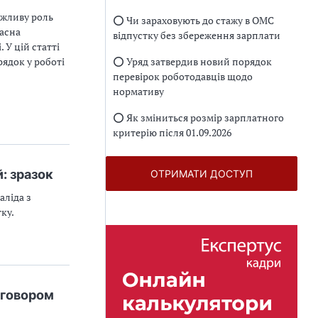
ажливу роль
⭕️ Чи зараховують до стажу в ОМС
часна
відпустку без збереження зарплати
 У цій статті
рядок у роботі
⭕️ Уряд затвердив новий порядок
перевірок роботодавців щодо
нормативу
⭕️ Як зміниться розмір зарплатного
критерію після 01.09.2026
: зразок
ОТРИМАТИ ДОСТУП
аліда з
ку.
оговором