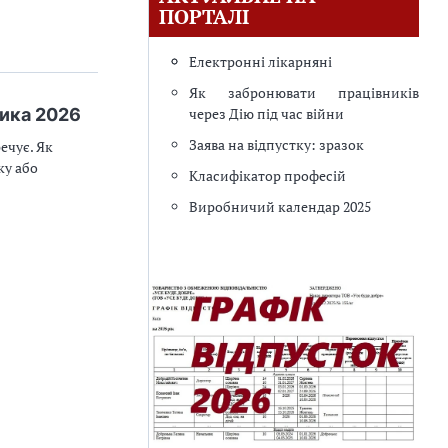
ПОРТАЛІ
Електронні лікарняні
Як забронювати працівників
ника 2026
через Дію під час війни
Заява на відпустку: зразок
ечує. Як
ку або
Класифікатор професій
Виробничий календар 2025