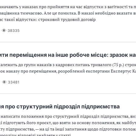
начають у наказах про прийняття на час відпустки з вагітності та п
цівника тимчасово. Але це помилка. В наказі необхідно вказати в
ас такої відпустки: строковий трудовий договір
38335
ти переміщення на інше робоче місце: зразок н
алежить до групи наказів з кадрових питань тривалого (75 р.) строк
зок наказу про переміщення, розроблений експертами Експертус К
33481
 про структурний підрозділ підприємства
 написати положення про структурний підрозділ підприємства, в
кі підготують його проєкт, що взяти за основу положення, як майбу
ту підприємства, — на ці та інші запитання щодо підготовки поло
дрозділи відповіді знайдете у статті