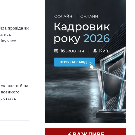
лила провідний
ватись
іку часу
, укладений на
ї воєнного
 статті.
⚡️ ВАЖЛИВЕ