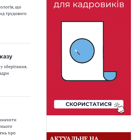
ологів, що
ид трудового
аказу
у зберігання.
адри
изначити
тнього
жень про
АКТУАЛЬНЕ НА