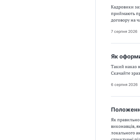
Кадровики заз
приймають пра
договору на ч
7 серпня 2026
Як оформи
Такий наказ н
Скачайте зра
6 серпня 2026
Положення
Як правильно
виконавців, я
локального ак
структурні пі