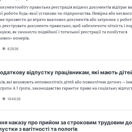
окументообігу правильна реєстрація вхідних документів відіграє в
ї роботи будь-якої установи чи підприємства. Невірна або несвоє
же призвести до втрати важливих документів або затримок у роботі.
к реєструвати документи правильно, щоб забезпечити чіткість і по
цією, як уникнути подвійної і тотальної реєстрації та позбутися
хових» номерів.
82926
додаткову відпустку працівникам, які мають дітей
ів, які виховують неповнолітніх дітей або повнолітню дитину — інв
групи А І групи, законодавство гарантує право на соціальну відпуст
164628
я наказу про прийом за строковим трудовим д
пустки з вагітності та пологів