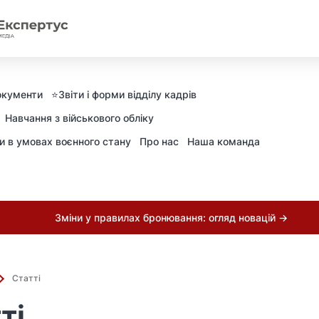
окументи
⭐️Звіти і форми відділу кадрів
Навчання з військового обліку
ни в умовах воєнного стану
Про нас
Наша команда
Зміни у правилах бронювання: огляд новацій →
Статті
ті