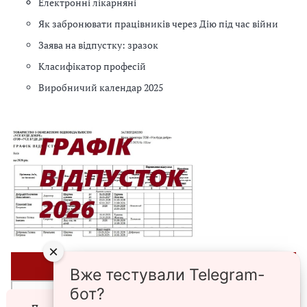
Електронні лікарняні
Як забронювати працівників через Дію під час війни
Заява на відпустку: зразок
Класифікатор професій
Виробничий календар 2025
×
⭐ЗРАЗКИ⭐
Вже тестували Telegram-
бот?
►Списки персонального військового обліку призовників,