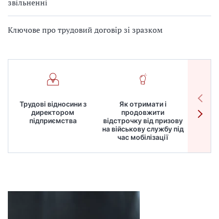
звільненні
Ключове про трудовий договір зі зразком
Трудові відносини з
Як отримати і
Робот
директором
продовжити
дире
підприємства
відстрочку від призову
кадрів
на військову службу під
для
час мобілізації