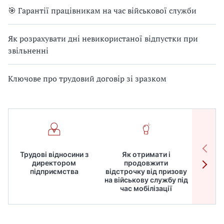
🎯 Гарантії працівникам на час військової служби
Як розрахувати дні невикористаної відпустки при
звільненні
Ключове про трудовий договір зі зразком
Трудові відносини з
Як отримати і
Робот
директором
продовжити
дире
підприємства
відстрочку від призову
кадрів
на військову службу під
для
час мобілізації