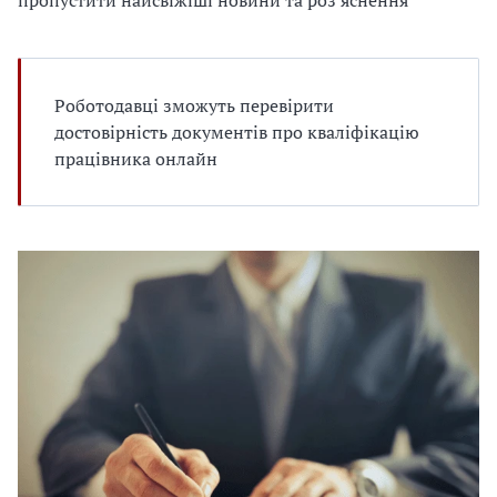
пропустити найсвіжіші новини та роз'яснення
е
д
л
я
в
Роботодавці зможуть перевірити
а
достовірність документів про кваліфікацію
с
працівника онлайн