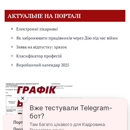
АКТУАЛЬНЕ НА ПОРТАЛІ
Електронні лікарняні
Як забронювати працівників через Дію під час війни
Заява на відпустку: зразок
Класифікатор професій
Виробничий календар 2025
×
Вже тестували Telegram-
бот?
Портал prokadry.com.ua використовує файли cookie.
Там багато цікавого для Кадровика.
Продовжуючи перегляд порталу, ви погоджуєтеся з