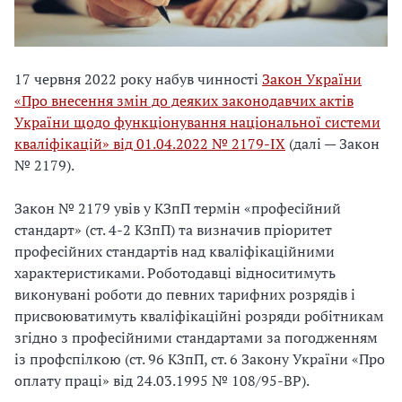
17 червня 2022 року набув чинності
Закон України
«
Про внесення змін до деяких законодавчих актів
України щодо функціонування національної системи
кваліфікацій» від 01.04.2022 № 2179-ІХ
(далі — Закон
№ 2179).
Закон № 2179 увів у
КЗпП термін «професійний
стандарт» (ст. 4-2 КЗпП) та визначив пріоритет
професійних стандартів над кваліфікаційними
характеристиками. Роботодавці відноситимуть
виконувані роботи до певних тарифних розрядів і
присвоюватимуть кваліфікаційні розряди робітникам
згідно з професійними стандартами за погодженням
із профспілкою (ст. 96 КЗпП, ст. 6 Закону України «Про
оплату праці» від 24.03.1995 № 108/95-ВР).