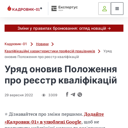
М
и
в
ж
е
Зміни у правилах бронювання: огляд новацій →
в
і
Кадровик-01
Новини
д
Кваліфікаційні характеристики професій працівників
Уряд
і
оновив Положення про реєстр кваліфікацій
б
р
Уряд оновив Положення
а
про реєстр кваліфікацій
л
и
г
29 вересня 2022
3309
о
л
о
⭐ Дізнавайтеся про зміни першими.
Додайте
в
«Кадровик-01» в улюблені Google
, щоб не
н