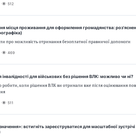
512
ня місця проживання для оформлення громадянства: роз'яснен
фографіка)
дали про можливість отримання безоплатної правничої допомоги
469
 інвалідності для військових без рішення ВЛК: можливо чи ні?
о робити, коли рішення ВЛК ви отримали вже після оцінювання по
ння
511
значення»: встигніть зареєструватися для масштабної зустрічі 
и