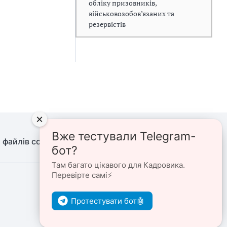
обліку призовників,
військовозобов’язаних та
резервістів
×
Вже тестували Telegram-
 файлів cookie
Політика конфіденційності
бот?
Там багато цікавого для Кадровика.
Перевірте самі⚡️
Ми в соцмережах
Протестувати бот🤖