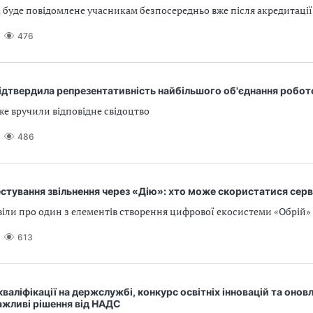
і буде повідомлене учасникам безпосередньо вже після акредитації
476
ідтвердила репрезентативність найбільшого об'єднання робот
е вручили відповідне свідоцтво
486
стування звільнення через «Дію»: хто може скористатися сер
віли про один з елементів створення цифрової екосистеми «Обрій»
613
валіфікації на держслужбі, конкурс освітніх інновацій та онов
ажливі рішення від НАДС