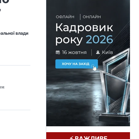
7
ральної влади
ом
⚡️ ВАЖЛИВЕ