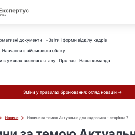
рмативні документи
⭐️Звіти і форми відділу кадрів
Навчання з військового обліку
ни в умовах воєнного стану
Про нас
Наша команда
Зміни у правилах бронювання: огляд новацій →
Новини
Новини за темою Актуально для кадровика - сторінка 7
ни за темою Актуаль