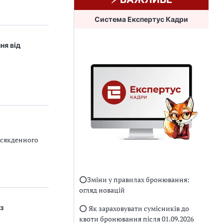
Система Експертус Кадри
ня від
всякденного
⭕️Зміни у правилах бронювання:
огляд новацій
з
⭕️ Як зараховувати сумісників до
квоти бронювання після 01.09.2026