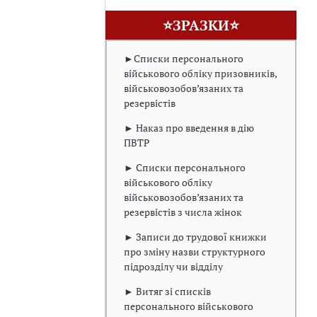
⭐ЗРАЗКИ⭐
►Списки персонального
військового обліку призовників,
військовозобов’язаних та
резервістів
► Наказ про введення в дію
ПВТР
► Списки персонального
військового обліку
військовозобов’язаних та
резервістів з числа жінок
► Записи до трудової книжки
про зміну назви структурного
підрозділу чи відділу
► Витяг зі списків
персонального військового