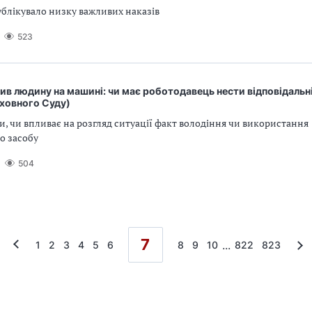
ублікувало низку важливих наказів
523
ив людину на машині: чи має роботодавець нести відповідальн
рховного Суду)
и, чи впливає на розгляд ситуації факт володіння чи використання
о засобу
504
7
...
1
2
3
4
5
6
8
9
10
822
823