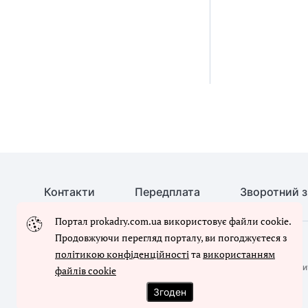
Контакти
Передплата
Зворотний з
Портал prokadry.com.ua використовує файли cookie.
Продовжуючи перегляд порталу, ви погоджуєтеся з
© Кадровик-01, 2026. Усі права захищено
політикою конфіденційності
та
використанням
Повне або часткове копіювання будь-яких матеріалів сайту, ци
файлів cookie
письмового дозволу редакції сайту
Згоден