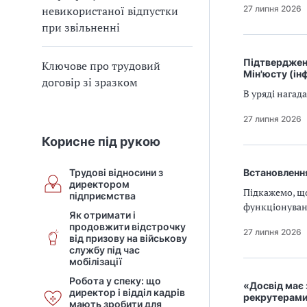
27 липня 2026
невикористаної відпустки
при звільненні
Підтверджен
Ключове про трудовий
Мін'юсту (ін
договір зі зразком
В уряді нага
27 липня 2026
Корисне під рукою
Трудові відносини з
Встановлення
директором
Підкажемо, щ
підприємства
функціонува
Як отримати і
продовжити відстрочку
27 липня 2026
від призову на військову
службу під час
мобілізації
Робота у спеку: що
«Досвід має 
директор і відділ кадрів
рекрутерам
мають зробити для