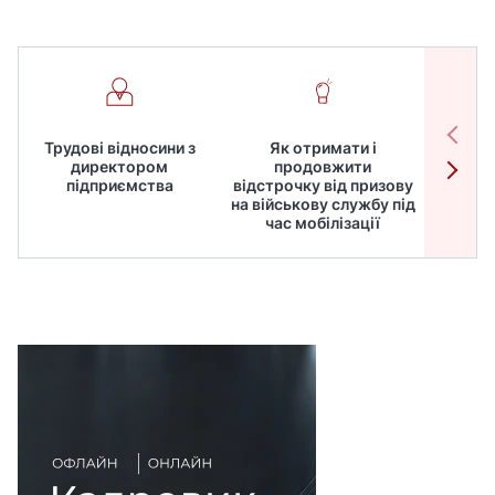
Трудові відносини з
Як отримати і
Робот
директором
продовжити
дире
підприємства
відстрочку від призову
кадрів
на військову службу під
для
час мобілізації