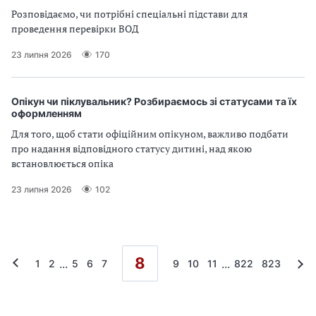
Розповідаємо, чи потрібні спеціальні підстави для
проведення перевірки ВОД
23 липня 2026
170
Опікун чи піклувальник? Розбираємось зі статусами та їх
оформленням
Для того, щоб стати офіційним опікуном, важливо подбати
про надання відповідного статусу дитині, над якою
встановлюється опіка
23 липня 2026
102
8
...
...
1
2
5
6
7
9
10
11
822
823