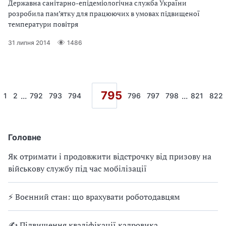
Державна санітарно-епідеміологічна служба України
розробила пам’ятку для працюючих в умовах підвищеної
температури повітря
31 липня 2014
1486
795
...
...
1
2
792
793
794
796
797
798
821
822
Головне
Як отримати і продовжити відстрочку від призову на
військову службу під час мобілізації
⚡ Воєнний стан: що врахувати роботодавцям
✍ Підвищення кваліфікації кадровика