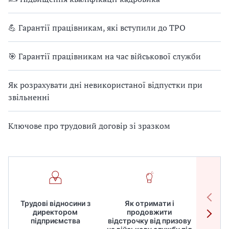
💪 Гарантії працівникам, які вступили до ТРО
🎯 Гарантії працівникам на час військової служби
Як розрахувати дні невикористаної відпустки при
звільненні
Ключове про трудовий договір зі зразком
Трудові відносини з
Як отримати і
Робот
директором
продовжити
дире
підприємства
відстрочку від призову
кадрів