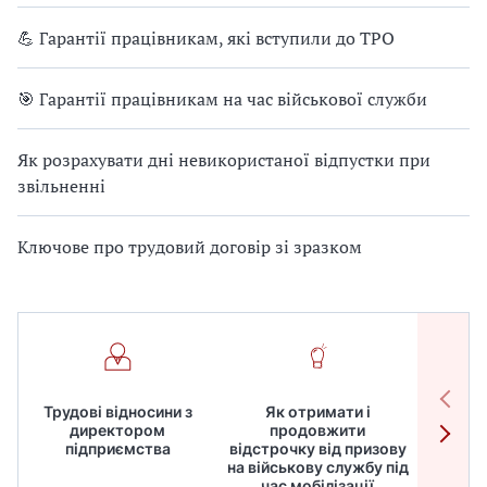
💪 Гарантії працівникам, які вступили до ТРО
🎯 Гарантії працівникам на час військової служби
Як розрахувати дні невикористаної відпустки при
звільненні
Ключове про трудовий договір зі зразком
Трудові відносини з
Як отримати і
Робот
директором
продовжити
дире
підприємства
відстрочку від призову
кадрів
на військову службу під
для
час мобілізації