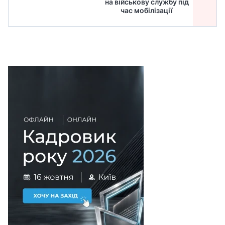
на військову службу під
для
час мобілізації