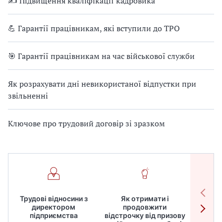
✍ Підвищення кваліфікації кадровика
💪 Гарантії працівникам, які вступили до ТРО
🎯 Гарантії працівникам на час військової служби
Як розрахувати дні невикористаної відпустки при
звільненні
Ключове про трудовий договір зі зразком
Трудові відносини з
Як отримати і
Робот
директором
продовжити
дире
підприємства
відстрочку від призову
кадрів