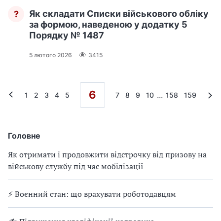
Як складати Списки військового обліку
?
за формою, наведеною у додатку 5
Порядку № 1487
5 лютого 2026
3415
6
...
1
2
3
4
5
7
8
9
10
158
159
Головне
Як отримати і продовжити відстрочку від призову на
військову службу під час мобілізації
⚡ Воєнний стан: що врахувати роботодавцям