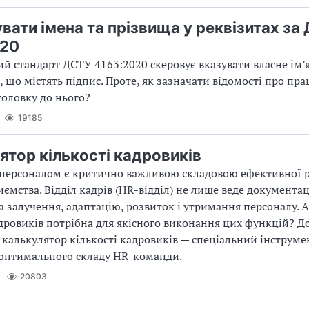
увати імена та прізвища у реквізитах за
020
й стандарт ДСТУ 4163:2020 скеровує вказувати власне ім’
, що містять підпис. Проте, як зазначати відомості про пра
головку до нього?
19185
ятор кількості кадровиків
персоналом є критично важливою складовою ефективної р
иємства. Відділ кадрів (HR-відділ) не лише веде документац
за залучення, адаптацію, розвиток і утримання персоналу. А
адровиків потрібна для якісного виконання цих функцій? Д
калькулятор кількості кадровиків — спеціальний інструме
 оптимального складу HR-команди.
20803