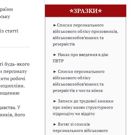
країни
⭐ЗРАЗКИ⭐
ську
►Списки персонального
з статті
військового обліку призовників,
військовозобов’язаних та
резервістів
► Наказ про введення в дію
ПВТР
ті будь-якого
ти персоналу
► Списки персонального
військового обліку
лити робочі
військовозобов’язаних та
исципліни.
резервістів з числа жінок
двищенню
► Записи до трудової книжки
авства. У
про зміну назви структурного
підрозділу чи відділу
ників, його
► Витяг зі списків
персонального військового