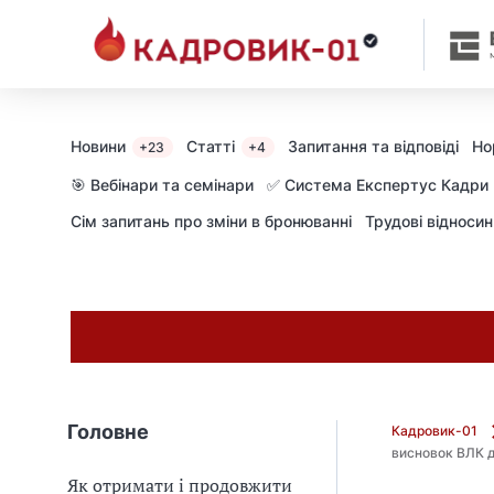
М
и
в
ж
е
в
Новини
Статті
Запитання та відповіді
Но
+23
+4
і
д
🎯 Вебінари та семінари
✅ Система Експертус Кадри
і
Сім запитань про зміни в бронюванні
Трудові відноси
б
р
а
л
и
г
о
л
о
Головне
Кадровик-01
в
висновок ВЛК д
н
Як отримати і продовжити