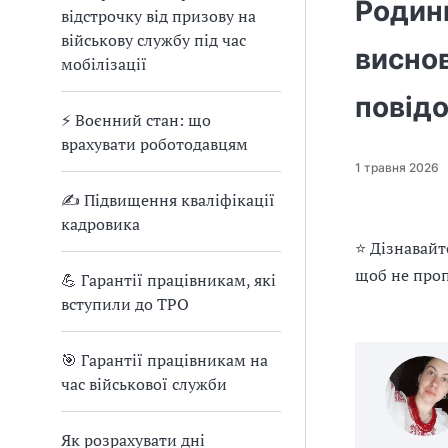
е
Родин
відстрочку від призову на
д
військову службу під час
л
виснов
мобілізації
я
в
повідо
а
⚡ Воєнний стан: що
с
врахувати роботодавцям
1 травня 2026
✍ Підвищення кваліфікації
кадровика
⭐ Дізнавайт
щоб не проп
💪 Гарантії працівникам, які
вступили до ТРО
🎯 Гарантії працівникам на
час військової служби
Як розрахувати дні