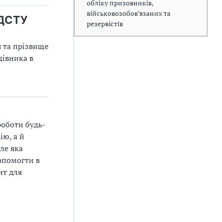
обліку призовників,
військовозобов’язаних та
 ДСТУ
резервістів
я та прізвище
цівника в
оботи будь-
ію, а й
ле яка
опомогти в
нт для