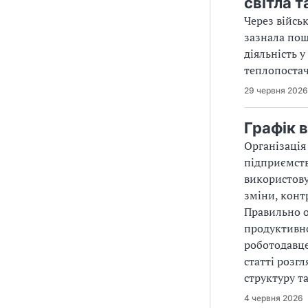
світла т
Через війсь
зазнала пош
діяльність 
теплопостач
29 червня 2026
Графік 
Організація
підприємств
використову
зміни, конт
Правильно 
продуктивно
роботодавце
статті розг
структуру т
4 червня 2026