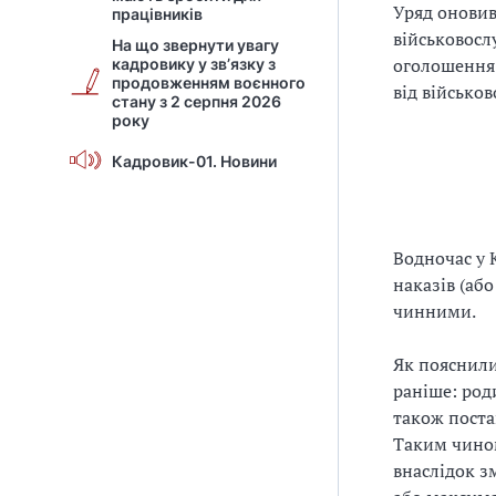
Уряд оновив
працівників
військовосл
На що звернути увагу
оголошення 
кадровику у зв’язку з
продовженням воєнного
від військов
стану з 2 серпня 2026
року
Кадровик-01. Новини
Водночас у 
наказів (аб
чинними.
Як пояснили
раніше: род
також поста
Таким чином
внаслідок з