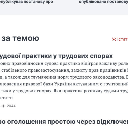
опублікував постанову про
опубліковано постанову
 за темою
Усі ста
судової практики у трудових спорах
дових правовідносин судова практика відіграє важливу роль
стабільного правозастосування, захисту прав працівників 
в, а також для тлумачення норм трудового законодавства. 
оновлення правової бази України актуальним є ґрунтовний
ктики у трудових спорах. Яка практика розгляду судами тру
статті
2044
ро оголошення простою через відключе