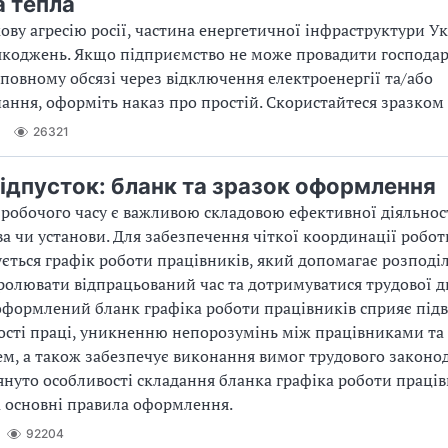
а тепла
кову агресію росії, частина енергетичної інфраструктури У
коджень. Якщо підприємство не може провадити господар
у повному обсязі через відключення електроенергії та/або
ання, оформіть наказ про простій. Скористайтеся зразком і
26321
відпусток: бланк та зразок оформлення
 робочого часу є важливою складовою ефективної діяльнос
а чи установи. Для забезпечення чіткої координації робо
ється графік роботи працівників, який допомагає розподі
ролювати відпрацьований час та дотримуватися трудової д
оформлений бланк графіка роботи працівників сприяє пі
сті праці, уникненню непорозумінь між працівниками та
м, а також забезпечує виконання вимог трудового законод
лянуто особливості складання бланка графіка роботи праців
а основні правила оформлення.
92204