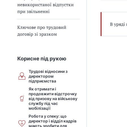
невикористаної відпустки
при звільненні
В уряді
Ключове про трудовий
договір зі зразком
Корисне під рукою
Трудові відносини з
директором
підприємства
Як отримати і
продовжити відстрочку
від призову на військову
службу під час
мобілізації
Робота у спеку: що
директор і відділ кадрів
мають зробити для