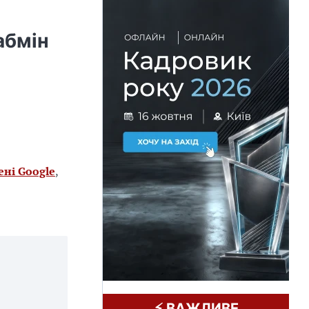
абмін
ені Google
,
⚡️ ВАЖЛИВЕ