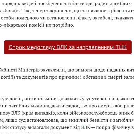
 порядок видачі посвідчень на пільги для родин загиблих
ужбовців. Так, тепер закріплено, що за наявності рішення с
особи померлою чи встановленні факту загибелі, надават
о-лікарської комісії не потрібно.
Строк медогляду ВЛК за направленням ТЦК
Кабінеті Міністрів зауважили, що вимоги щодо надання вит
о копій) та документів про причини і обставини смерті за
 урядовці, поточні зміни дозволять усунути колізію, яка іс
ини загиблих мали надавати свідоцтво про смерть або ріше
нову ВЛК (крім випадків, коли військовослужбовець зник бе
, якщо суд встановлював, що зниклий безвісти є загиблим
міни статусу вимагали документ від ВЛК — попри фізичну в