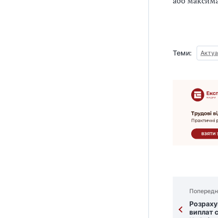
або максима
Теми:
Актуа
Попередн
Розраху
виплат 