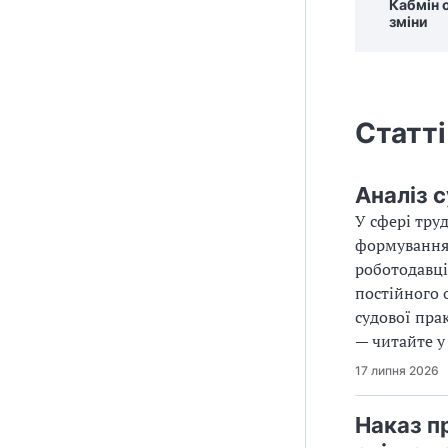
Кабмін 
зміни
Статті
Аналіз 
У сфері тру
формування 
роботодавці
постійного 
судової пра
— читайте у 
17 липня 2026
Наказ п