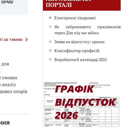
 уряду
ПОРТАЛІ
Електронні лікарняні
Як забронювати працівників
через Дію під час війни
тті за темою
Заява на відпустку: зразок
Класифікатор професій
Виробничий календар 2025
 для
і
В умовах
 аналіз
дових спорів
ння