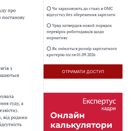
⭕️ Чи зараховують до стажу в ОМС
уду про
відпустку без збереження зарплати
и постанову
⭕️ Уряд затвердив новий порядок
перевірок роботодавців щодо
нормативу
⭕️ Як зміниться розмір зарплатного
критерію після 01.09.2026
ягів з
ОТРИМАТИ ДОСТУП
лишаються
нувала
ння суду, а
звісти).
, від родини
ідсутність