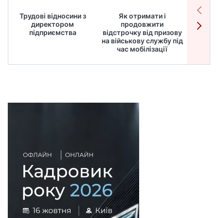
Трудові відносини з
Як отримати і
Робот
директором
продовжити
дире
підприємства
відстрочку від призову
кадрів
на військову службу під
для
час мобілізації