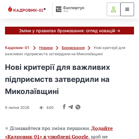
М
и
в
ж
е
Зміни у правилах бронювання: огляд новацій →
в
і
Кадровик-01
Новини
Бронювання
Нові критерії для
д
важливих підприємств затвердили на Миколаївщині
і
б
Нові критерії для важливих
р
підприємств затвердили на
а
л
Миколаївщині
и
г
о
9 липня 2026
440
л
о
в
⭐ Дізнавайтеся про зміни першими.
Додайте
н
«Кадровик-01» в улюблені Google
, щоб не