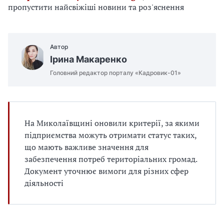
е
пропустити найсвіжіші новини та роз'яснення
д
л
я
в
Автор
а
Ірина Макаренко
с
Головний редактор порталу «Кадровик-01»
На Миколаївщині оновили критерії, за якими
підприємства можуть отримати статус таких,
що мають важливе значення для
забезпечення потреб територіальних громад.
Документ уточнює вимоги для різних сфер
діяльності