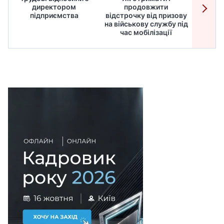
директором
продовжити
дире
підприємства
відстрочку від призову
кадрів
на військову службу під
для
час мобілізації