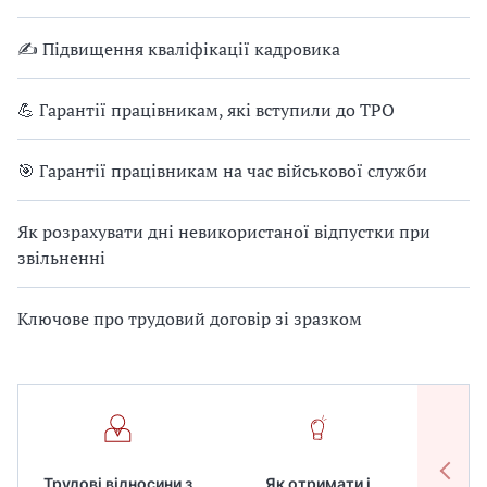
✍ Підвищення кваліфікації кадровика
💪 Гарантії працівникам, які вступили до ТРО
🎯 Гарантії працівникам на час військової служби
Як розрахувати дні невикористаної відпустки при
звільненні
Ключове про трудовий договір зі зразком
Трудові відносини з
Як отримати і
Робот