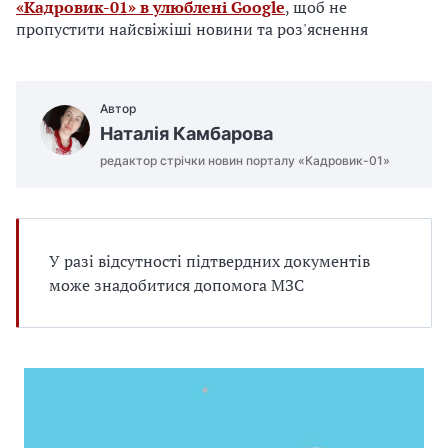
е
«Кадровик-01» в улюблені Google
, щоб не
д
пропустити найсвіжіші новини та роз'яснення
л
я
в
Автор
а
Наталія Камбарова
с
редактор стрічки новин порталу «Кадровик-01»
У разі відсутності підтвердних документів
може знадобитися допомога МЗС