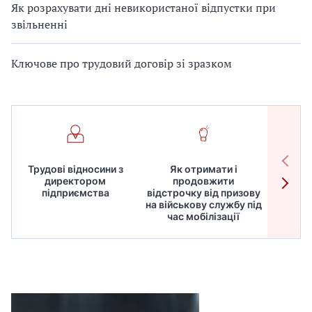
Як розрахувати дні невикористаної відпустки при
звільненні
Ключове про трудовий договір зі зразком
Трудові відносини з
Як отримати і
Робот
директором
продовжити
дире
підприємства
відстрочку від призову
кадрів
на військову службу під
для
час мобілізації