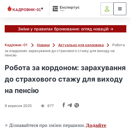
М
и
в
ж
е
Зміни у правилах бронювання: огляд новацій →
в
і
Кадровик-01
Новини
Актуально для кадровика
Робота
д
за кордоном: зарахування до страхового стажу для виходу на
і
пенсію
б
Робота за кордоном: зарахування
р
а
до страхового стажу для виходу
л
и
на пенсію
г
о
л
9 вересня 2025
677
о
в
⭐ Дізнавайтеся про зміни першими.
Додайте
н