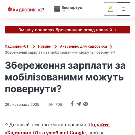
М
и
в
ж
е
Зміни у правилах бронювання: огляд новацій →
в
і
Кадровик-01
Новини
Актуально для кадровика
д
Збереження зарплати за мобілізованими можуть повернути?
і
Збереження зарплати за
б
р
мобілізованими можуть
а
л
повернути?
и
г
о
26 листопада 2025
705
л
о
в
⭐ Дізнавайтеся про зміни першими.
Додайте
н
«Кадровик-01» в улюблені Google
, щоб не