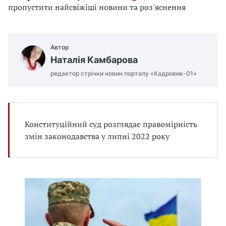
е
пропустити найсвіжіші новини та роз'яснення
д
л
я
в
Автор
а
Наталія Камбарова
с
редактор стрічки новин порталу «Кадровик-01»
Конституційний суд розглядає правомірність
змін законодавства у липні 2022 року