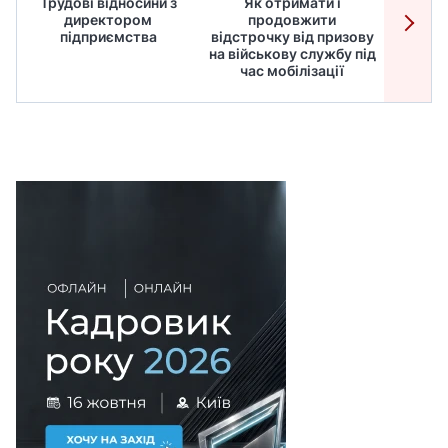
Трудові відносини з
Як отримати і
Робот
директором
продовжити
дире
підприємства
відстрочку від призову
кадрів
на військову службу під
для
час мобілізації