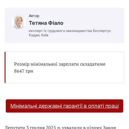
е
д
л
Автор
я
Тетяна Фіало
в
експерт із трудового законодавства Експертус
а
Кадри, Київ
с
Розмір мінімальної зарплати складатиме
8647 грн
Мінімальні державні гарантії в оплаті праці
Депутати 3 грудня 2025 р. ухвалили в цілому Закон