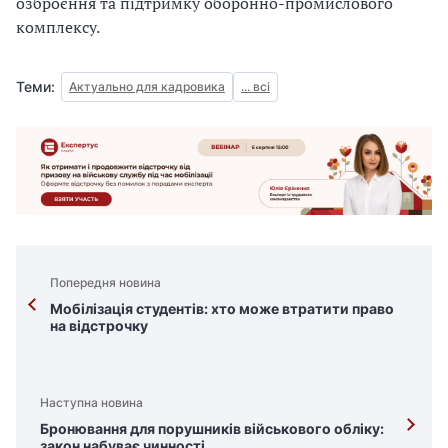
озброєння та підтримку оборонно-промислового
комплексу.
Теми:
Актуально для кадровика
... всі
Попередня новина
Мобілізація студентів: хто може втратити право
на відстрочку
Наступна новина
Бронювання для порушників військового обліку:
закон набуває чинності