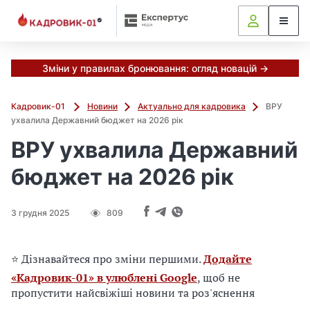
М
и
в
ж
е
Зміни у правилах бронювання: огляд новацій →
в
і
Кадровик-01
Новини
Актуально для кадровика
ВРУ
д
ухвалила Державний бюджет на 2026 рік
і
ВРУ ухвалила Державний
б
р
бюджет на 2026 рік
а
л
и
3 грудня 2025
809
г
о
л
⭐ Дізнавайтеся про зміни першими.
Додайте
о
«Кадровик-01» в улюблені Google
, щоб не
в
пропустити найсвіжіші новини та роз'яснення
н