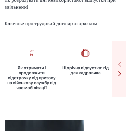
звільненні
Ключове про трудовий договір зі зразком
Як отримати і
Щорічна відпустка: гід
Робот
продовжити
для кадровика
дире
відстрочку від призову
кадрів
на військову службу під
для
час мобілізації