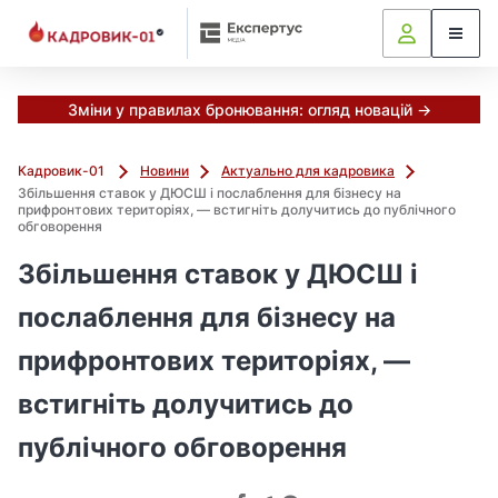
М
и
в
ж
е
Зміни у правилах бронювання: огляд новацій →
в
і
Кадровик-01
Новини
Актуально для кадровика
д
Збільшення ставок у ДЮСШ і послаблення для бізнесу на
і
прифронтових територіях, — встигніть долучитись до публічного
обговорення
б
р
Збільшення ставок у ДЮСШ і
а
л
послаблення для бізнесу на
и
г
прифронтових територіях, —
о
встигніть долучитись до
л
о
публічного обговорення
в
н