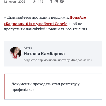
е
12 червня 2026
149
д
л
я
⭐ Дізнавайтеся про зміни першими.
Додайте
в
«Кадровик-01» в улюблені Google
, щоб не
а
пропустити найсвіжіші новини та роз'яснення
с
Автор
Наталія Камбарова
редактор стрічки новин порталу «Кадровик-01»
Документи проходять етап розгляду у
профспілках