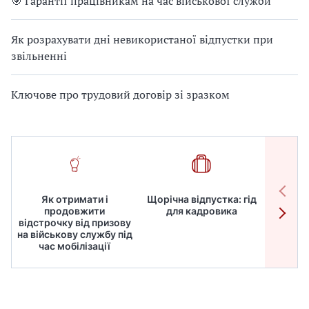
🎯 Гарантії працівникам на час військової служби
Як розрахувати дні невикористаної відпустки при
звільненні
Ключове про трудовий договір зі зразком
Як отримати і
Щорічна відпустка: гід
Робот
продовжити
для кадровика
дире
відстрочку від призову
кадрів
на військову службу під
для
час мобілізації