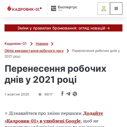
М
и
в
ж
е
Зміни у правилах бронювання: огляд новацій →
в
і
Кадровик-01
Новини
д
Облік використання робочого часу
Перенесення робочих днів у
і
2021 році
б
р
Перенесення робочих
а
днів у 2021 році
л
и
г
1 жовтня 2020
6617
о
л
о
⭐ Дізнавайтеся про зміни першими.
Додайте
в
«Кадровик-01» в улюблені Google
, щоб не
н