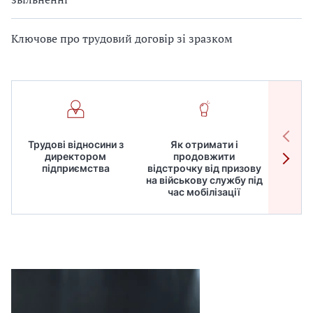
Ключове про трудовий договір зі зразком
Трудові відносини з
Як отримати і
Робот
директором
продовжити
дире
підприємства
відстрочку від призову
кадрів
на військову службу під
для
час мобілізації