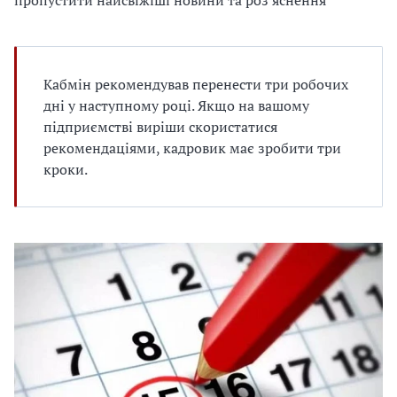
пропустити найсвіжіші новини та роз'яснення
е
д
л
я
в
Кабмін рекомендував перенести три робочих
а
дні у наступному році. Якщо на вашому
с
підприємстві виріши скористатися
рекомендаціями, кадровик має зробити три
кроки.