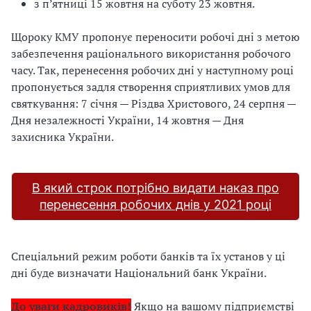
з п’ятниці 15 жовтня на суботу 23 жовтня.
Щороку КМУ пропонує переносити робочі дні з метою
забезпечення раціонального використання робочого
часу. Так, перенесення робочих дні у наступному році
пропонується задля створення сприятливих умов для
святкування: 7 січня — Різдва Христового, 24 серпня —
Дня незалежності України, 14 жовтня — Дня
захисника України.
В який строк потрібно видати наказ про
перенесення робочих днів у 2021 році
Спеціальний режим роботи банків та їх установ у ці
дні буде визначати Національний банк України.
До уваги кадровиків!
Якщо на вашому підприємстві