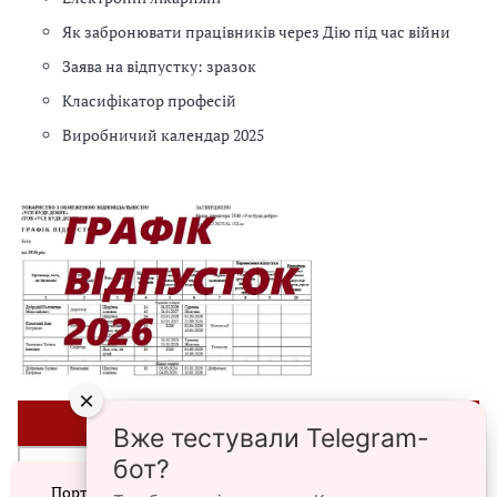
Як забронювати працівників через Дію під час війни
Заява на відпустку: зразок
Класифікатор професій
Виробничий календар 2025
×
⭐ЗРАЗКИ⭐
Вже тестували Telegram-
бот?
►Списки персонального військового обліку призовників,
Портал prokadry.com.ua використовує файли cookie.