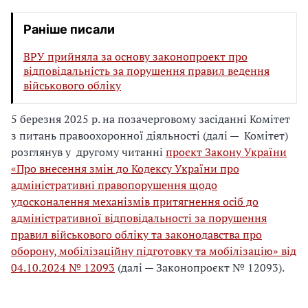
Раніше писали
ВРУ прийняла за основу законопроект про
відповідальність за порушення правил ведення
військового обліку
5 березня 2025 р. на позачерговому засіданні Комітет
з питань правоохоронної діяльності (далі — Комітет)
розглянув у другому читанні
проєкт Закону України
«Про внесення змін до Кодексу України про
адміністративні правопорушення щодо
удосконалення механізмів притягнення осіб до
адміністративної відповідальності за порушення
правил військового обліку та законодавства про
оборону, мобілізаційну підготовку та мобілізацію» від
04.10.2024 № 12093
(далі — Законопроєкт № 12093).