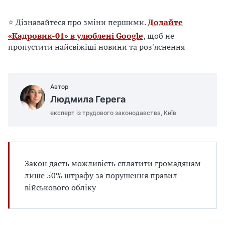
е
д
⭐ Дізнавайтеся про зміни першими.
Додайте
л
я
«Кадровик-01» в улюблені Google
, щоб не
в
пропустити найсвіжіші новини та роз'яснення
а
с
Автор
Людмила Герега
експерт із трудового законодавства, Київ
Закон дасть можливість сплатити громадянам
лише 50% штрафу за порушення правил
військового обліку