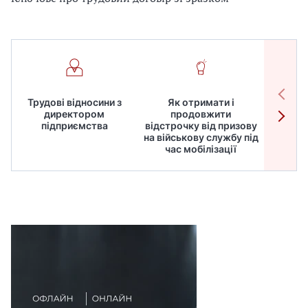
Трудові відносини з
Як отримати і
Робот
директором
продовжити
дире
підприємства
відстрочку від призову
кадрів
на військову службу під
для
час мобілізації