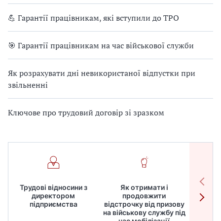
💪 Гарантії працівникам, які вступили до ТРО
🎯 Гарантії працівникам на час військової служби
Як розрахувати дні невикористаної відпустки при
звільненні
Ключове про трудовий договір зі зразком
Трудові відносини з
Як отримати і
Робот
директором
продовжити
дире
підприємства
відстрочку від призову
кадрів
на військову службу під
для
час мобілізації