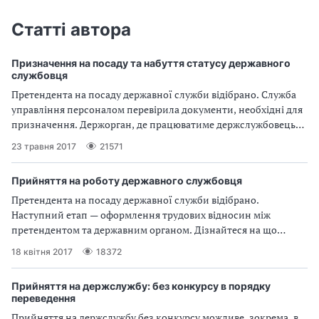
Статті автора
Призначення на посаду та набуття статусу державного
службовця
Претендента на посаду державної служби відібрано. Служба
управління персоналом перевірила документи, необхідні для
призначення. Держорган, де працюватиме держслужбовець
видає акт (розпорядчий документ) про призначення на
23 травня 2017
21571
посаду та інформує органи ДФС про укладення трудового
договору.
Прийняття на роботу державного службовця
Претендента на посаду державної служби відібрано.
Наступний етап — оформлення трудових відносин між
претендентом та державним органом. Дізнайтеся на що
звернути увагу службі управління персоналом, перш ніж
18 квітня 2017
18372
видати акт про призначення на посаду.
Прийняття на держслужбу: без конкурсу в порядку
переведення
Прийняття на держслужбу без конкурсу можливе, зокрема, в