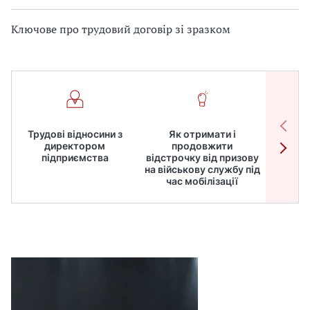
Ключове про трудовий договір зі зразком
Трудові відносини з
Як отримати і
Робот
директором
продовжити
дире
підприємства
відстрочку від призову
кадрів
на військову службу під
для
час мобілізації