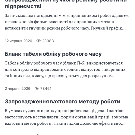
підприємстві
За письмовим погодженням між працівником і роботодавцем
незалежно від форми власності для працівника можна
встановити гнучкий режим робочого часу. Гнучкий графік
роботи регулює стаття 60 Кодексу законів про працю України
(далі — КЗпП). Які особливості має гнучкий графік роботи під
12 червня 2026
23383
час воєнного стану читайте у статті
Бланк табеля обліку робочого часу
Табель обліку робочого часу (бланк П-5) використовується
для контролю відпрацьованих годин, відпусток, лікарняних
та інших видів часу, що враховуються для розрахунку
заробітної плати. У цій статті Ви знайдете відповіді на такі
питання: як здійснюється облік робочого часу у військових,
2 червня 2026
78461
який вигляд має бланк табеля робочого часу, як правильно
заповнити бланк табеля обліку робочого часу?
Запровадження вахтового методу роботи
В умовах сучасного ринку праці роботодавці дедалі частіше
застосовують нестандартні форми організації праці, зокрема
вахтовий метод роботи. Такий підхід дозволяє ефективно
використовувати трудові ресурси на об’єктах, віддалених від