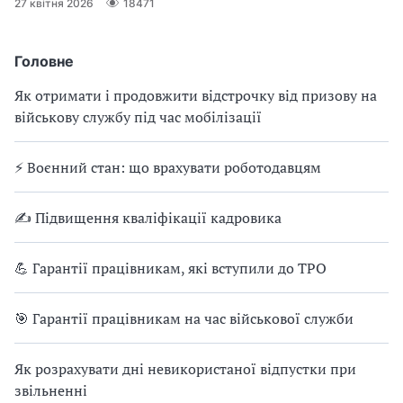
місця постійного проживання працівників, а також
27 квітня 2026
18471
забезпечувати безперервність виробничих процесів.
Водночас запровадження вахтового методу потребує чіткого
дотримання законодавчих норм і правильного
Головне
документального оформлення
Як отримати і продовжити відстрочку від призову на
військову службу під час мобілізації
⚡ Воєнний стан: що врахувати роботодавцям
✍ Підвищення кваліфікації кадровика
💪 Гарантії працівникам, які вступили до ТРО
🎯 Гарантії працівникам на час військової служби
Як розрахувати дні невикористаної відпустки при
звільненні