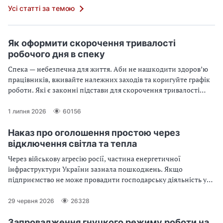
Усі статті за темою
Як оформити скорочення тривалості
робочого дня в спеку
Спека — небезпечна для життя. Аби не нашкодити здоров’ю
працівників, вживайте належних заходів та коригуйте графік
роботи. Які є законні підстави для скорочення тривалості
робочого часу в спеку, та як це оформити? Подробиці зі
зразками документів — у статті
1 липня 2026
60156
Наказ про оголошення простою через
відключення світла та тепла
Через військову агресію росії, частина енергетичної
інфраструктури України зазнала пошкоджень. Якщо
підприємство не може провадити господарську діяльність у
повному обсязі через відключення електроенергії та/або
теплопостачання, оформіть наказ про простій.
29 червня 2026
26328
Скористайтеся зразком із статті
Запровадження гнучкого режиму роботи на