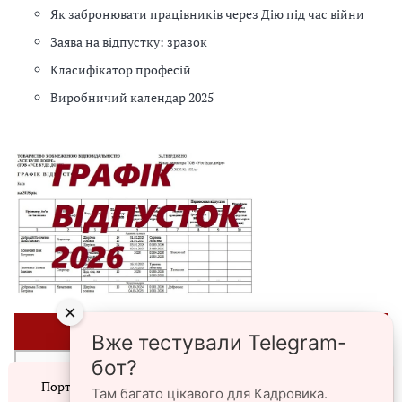
Як забронювати працівників через Дію під час війни
Заява на відпустку: зразок
Класифікатор професій
Виробничий календар 2025
×
⭐ЗРАЗКИ⭐
Вже тестували Telegram-
бот?
►Списки персонального військового обліку призовників,
Портал prokadry.com.ua використовує файли cookie.
військовозобов’язаних та резервістів
Там багато цікавого для Кадровика.