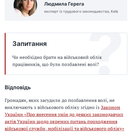
Людмила Герега
експерт із трудового законодавства, Київ
Запитання
Чи необхідно брати на військовий облік
працівників, що були позбавлені волі?
Відповідь
Громадян, яких засудили до позбавлення волі, не
виключають з військового обліку згідно із
Законом
України «Про внесення змін до деяких законодавчих
актів України щодо окремих питань проходження
військової служби, мобілізації та військового обліку»