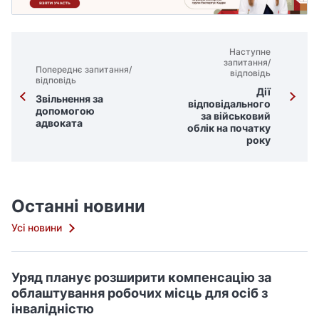
Наступне
запитання/
Попереднє запитання/
відповідь
відповідь
Дії
Звільнення за
відповідального
допомогою
за військовий
адвоката
облік на початку
року
Останні новини
Усі новини
Уряд планує розширити компенсацію за
облаштування робочих місць для осіб з
інвалідністю