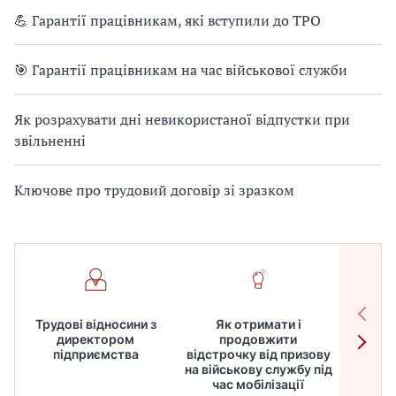
💪 Гарантії працівникам, які вступили до ТРО
🎯 Гарантії працівникам на час військової служби
Як розрахувати дні невикористаної відпустки при
звільненні
Ключове про трудовий договір зі зразком
Трудові відносини з
Як отримати і
Робот
директором
продовжити
дире
підприємства
відстрочку від призову
кадрів
на військову службу під
для
час мобілізації