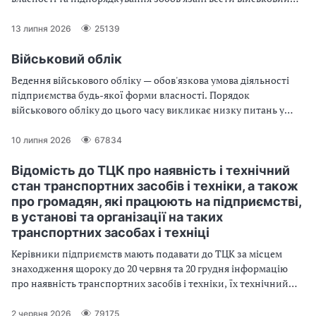
облік працівників. Порушення правил військового обліку —
досить поширена проблема на сьогодні. Розглянемо, яка
13 липня 2026
25139
відповідальність за порушення у сфері військового обліку
передбачена законодавством та які особливості притягнення
Військовий облік
до відповідальності за порушення ведення військового обліку.
Ведення військового обліку — обов'язкова умова діяльності
підприємства будь-якої форми власності. Порядок
військового обліку до цього часу викликає низку питань у
зв’язку з динамічністю законодавства у цій сфері. Матеріал
стане вашим путівником під час організації військового
10 липня 2026
67834
обліку на підприємстві з нуля, адже містить усі головні, як
законодавчі, так і практичні положення про військовий облік
Відомість до ТЦК про наявність і технічний
для ведення обліку військовозобов'язаних
стан транспортних засобів і техніки, а також
про громадян, які працюють на підприємстві,
в установі та організації на таких
транспортних засобах і техніці
Керівники підприємств мають подавати до ТЦК за місцем
знаходження щороку до 20 червня та 20 грудня інформацію
про наявність транспортних засобів і техніки, їх технічний
стан, а також про громадян, які працюють на підприємствах
на таких транспортних засобах і техніці.
2 червня 2026
79175