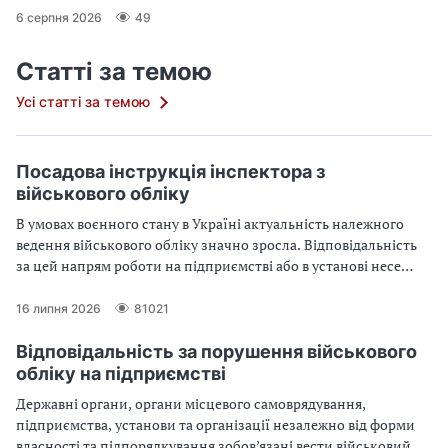
6 серпня 2026
49
Статті за темою
Усі статті за темою
Посадова інструкція інспектора з
військового обліку
В умовах воєнного стану в Україні актуальність належного
ведення військового обліку значно зросла. Відповідальність
за цей напрям роботи на підприємстві або в установі несе
спеціально призначена особа — інспектор з військового
обліку. Інспектор з військового обліку повинен мати чітку
16 липня 2026
81021
посадову інструкцію, яка регламентуватиме його обов’язки,
права та відповідальність. Посадова інструкція
Відповідальність за порушення військового
відповідального за військовий облік на підприємстві — у
обліку на підприємстві
статті, залишилось тільки скачати.
Державні органи, органи місцевого самоврядування,
підприємства, установи та організації незалежно від форми
власності та підпорядкування зобов’язані вести військовий