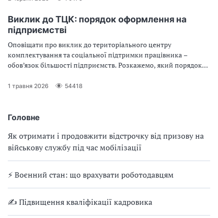
Виклик до ТЦК: порядок оформлення на
підприємстві
Оповіщати про виклик до територіального центру
комплектування та соціальної підтримки працівника –
обов’язок більшості підприємств. Розкажемо, який порядок
оформлення виклику до ТЦК, зокрема — як скласти лист до
ТЦК щодо результатів оповіщення про виклик працівників та
1 травня 2026
54418
наказ про оповіщення працівників щодо їх виклику до ТЦК
Головне
Як отримати і продовжити відстрочку від призову на
військову службу під час мобілізації
⚡ Воєнний стан: що врахувати роботодавцям
✍ Підвищення кваліфікації кадровика