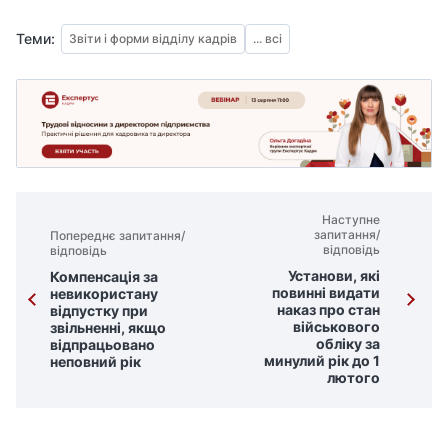
Теми:
Звіти і форми відділу кадрів
... всі
Наступне
запитання/
Попереднє запитання/
відповідь
відповідь
Установи, які
Компенсація за
повинні видати
невикористану
наказ про стан
відпустку при
військового
звільненні, якщо
обліку за
відпрацьовано
минулий рік до 1
неповний рік
лютого