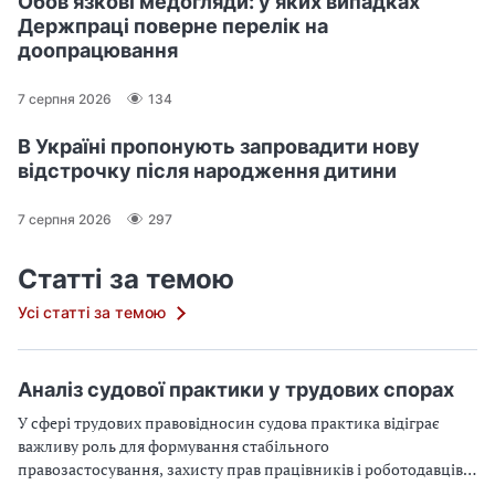
Обов'язкові медогляди: у яких випадках
Держпраці поверне перелік на
доопрацювання
7 серпня 2026
134
В Україні пропонують запровадити нову
відстрочку після народження дитини
7 серпня 2026
297
Статті за темою
Усі статті за темою
Аналіз судової практики у трудових спорах
У сфері трудових правовідносин судова практика відіграє
важливу роль для формування стабільного
правозастосування, захисту прав працівників і роботодавців,
а також для тлумачення норм трудового законодавства. В