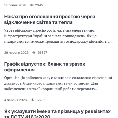
умовах постійного оновлення правової бази України
17 липня 2026
2045
актуальним є ґрунтовний аналіз судової практики у трудових
спорах. Яка практика розгляду судами трудових спорів —
Наказ про оголошення простою через
читайте у статті
відключення світла та тепла
Через військову агресію росії, частина енергетичної
інфраструктури України зазнала пошкоджень. Якщо
підприємство не може провадити господарську діяльність у
повному обсязі через відключення електроенергії та/або
теплопостачання, оформіть наказ про простій.
29 червня 2026
26327
Скористайтеся зразком із статті
Графік відпусток: бланк та зразок
оформлення
Організація робочого часу є важливою складовою ефективної
діяльності будь-якого підприємства чи установи. Для
забезпечення чіткої координації роботи персоналу
використовується графік роботи працівників, який допомагає
розподілити робочі зміни, контролювати відпрацьований час
4 червня 2026
92206
та дотримуватися трудової дисципліни. Правильно
оформлений бланк графіка роботи працівників сприяє
Як указувати імена та прізвища у реквізитах
підвищенню продуктивності праці, уникненню непорозумінь
за ДСТУ 4163:2020