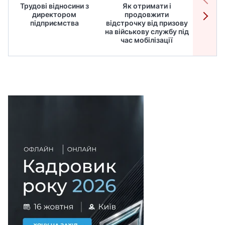
Трудові відносини з
Як отримати і
Робот
директором
продовжити
дире
підприємства
відстрочку від призову
кадрів
на військову службу під
для
час мобілізації