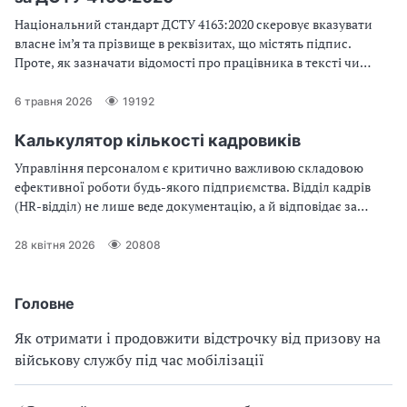
між працівниками та роботодавцем, а також забезпечує
Національний стандарт ДСТУ 4163:2020 скеровує вказувати
виконання вимог трудового законодавства. У статті
власне ім’я та прізвище в реквізитах, що містять підпис.
розглянуто особливості складання бланка графіка роботи
Проте, як зазначати відомості про працівника в тексті чи
працівників, його структуру та основні правила оформлення.
заголовку до нього?
6 травня 2026
19192
Калькулятор кількості кадровиків
Управління персоналом є критично важливою складовою
ефективної роботи будь-якого підприємства. Відділ кадрів
(HR-відділ) не лише веде документацію, а й відповідає за
залучення, адаптацію, розвиток і утримання персоналу. Але
яка кількість кадровиків потрібна для якісного виконання цих
28 квітня 2026
20808
функцій? Допомогти в цьому може калькулятор кількості
кадровиків — спеціальний інструмент для розрахунку
оптимального складу HR-команди.
Головне
Як отримати і продовжити відстрочку від призову на
військову службу під час мобілізації