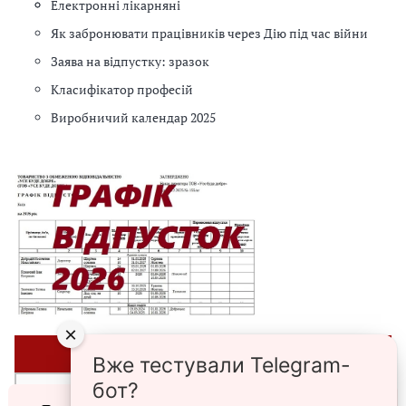
Електронні лікарняні
Як забронювати працівників через Дію під час війни
Заява на відпустку: зразок
Класифікатор професій
Виробничий календар 2025
×
⭐ЗРАЗКИ⭐
Вже тестували Telegram-
бот?
►Списки персонального військового обліку призовників,