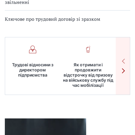
звільненні
Ключове про трудовий договір зі зразком
Трудові відносини з
Як отримати і
Робот
директором
продовжити
дире
підприємства
відстрочку від призову
кадрів
на військову службу під
для
час мобілізації