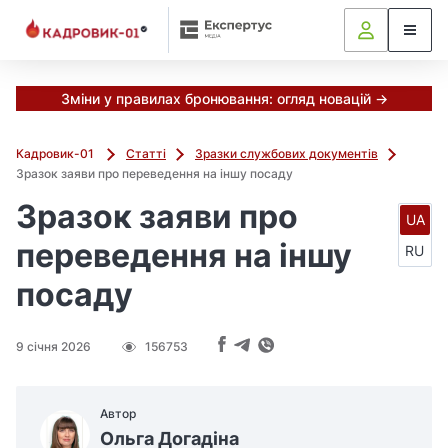
Зміни у правилах бронювання: огляд новацій →
Кадровик-01
Статті
Зразки службових документів
Зразок заяви про переведення на іншу посаду
Зразок заяви про
UA
переведення на іншу
RU
посаду
9 січня 2026
156753
Автор
Ольга Догадіна