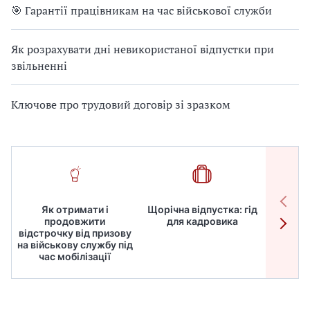
🎯 Гарантії працівникам на час військової служби
Як розрахувати дні невикористаної відпустки при
звільненні
Ключове про трудовий договір зі зразком
Як отримати і
Щорічна відпустка: гід
Робот
продовжити
для кадровика
дире
відстрочку від призову
кадрів
на військову службу під
для
час мобілізації