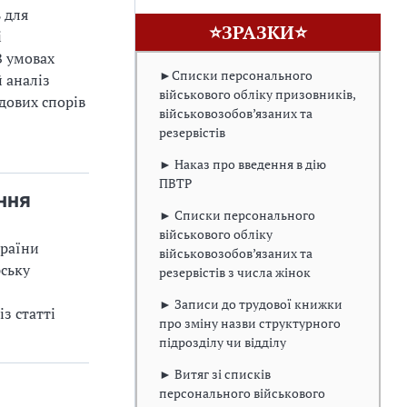
 для
⭐ЗРАЗКИ⭐
і
В умовах
►Списки персонального
 аналіз
військового обліку призовників,
дових спорів
військовозобов’язаних та
резервістів
► Наказ про введення в дію
ПВТР
ння
► Списки персонального
військового обліку
країни
військовозобов’язаних та
ську
резервістів з числа жінок
► Записи до трудової книжки
з статті
про зміну назви структурного
підрозділу чи відділу
► Витяг зі списків
персонального військового