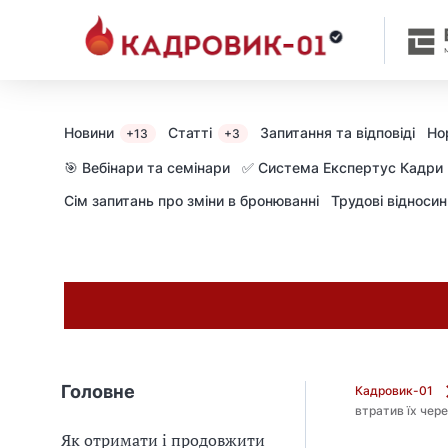
М
и
в
ж
е
в
Новини
Статті
Запитання та відповіді
Но
+13
+3
і
д
🎯 Вебінари та семінари
✅ Система Експертус Кадри
і
Сім запитань про зміни в бронюванні
Трудові відноси
б
р
а
л
и
г
о
л
о
Головне
Кадровик-01
в
втратив їх чер
н
Як отримати і продовжити