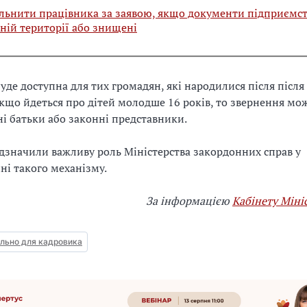
льнити працівника за заявою, якщо документи підприємст
ній території або знищені
буде доступна для тих громадян, які народилися після після
Якщо йдеться про дітей молодше 16 років, то звернення мо
ні батьки або законні представники.
ідзначили важливу роль Міністерства закордонних справ у
і такого механізму.
За інформацією
Кабінету Міні
льно для кадровика