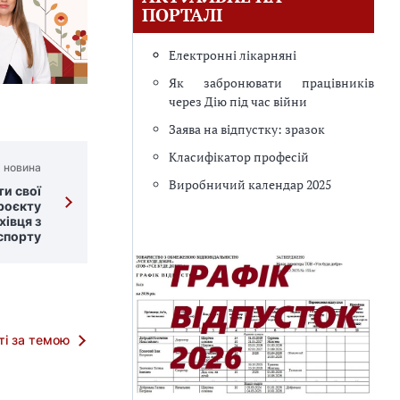
ПОРТАЛІ
Електронні лікарняні
Як забронювати працівників
через Дію під час війни
Заява на відпустку: зразок
Класифікатор професій
 новина
Виробничий календар 2025
ти свої
проєкту
івця з
спорту
тті за темою