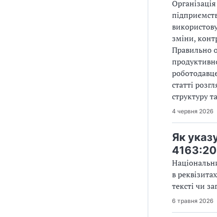
Організація
підприємств
використову
зміни, конт
Правильно 
продуктивно
роботодавце
статті розг
структуру т
4 червня 2026
Як указ
4163:2
Національни
в реквізитах
тексті чи за
6 травня 2026