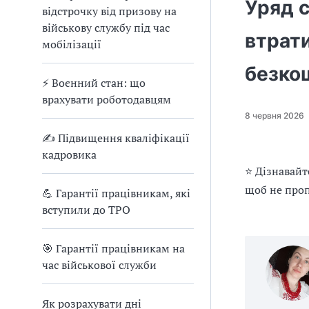
е
Уряд с
відстрочку від призову на
д
військову службу під час
л
втрати
мобілізації
я
в
безко
а
⚡ Воєнний стан: що
с
врахувати роботодавцям
8 червня 2026
✍ Підвищення кваліфікації
кадровика
⭐ Дізнавайт
щоб не проп
💪 Гарантії працівникам, які
вступили до ТРО
🎯 Гарантії працівникам на
час військової служби
Як розрахувати дні