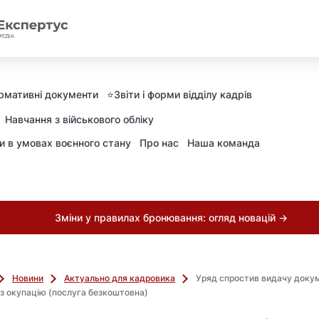
рмативні документи
⭐️Звіти і форми відділу кадрів
Навчання з військового обліку
ни в умовах воєнного стану
Про нас
Наша команда
Зміни у правилах бронювання: огляд новацій →
Новини
Актуально для кадровика
Уряд спростив видачу докум
ез окупацію (послуга безкоштовна)