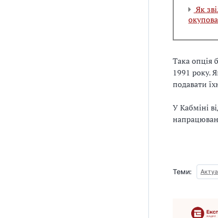
Як зві
окупова
Така опція 
1991 року. 
подавати їх
У Кабміні в
напрацюванн
Теми:
Актуа