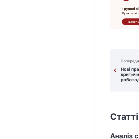
Попередн
Нові пр
критичн
роботод
Статті
Аналіз 