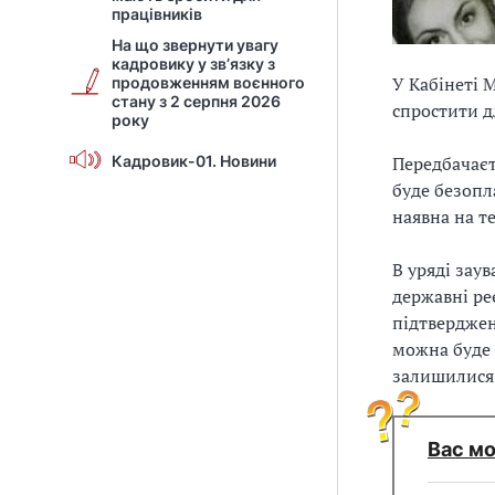
працівників
На що звернути увагу
кадровику у зв’язку з
У Кабінеті 
продовженням воєнного
стану з 2 серпня 2026
спростити д
року
Передбачаєт
Кадровик-01. Новини
буде безопл
наявна на те
В уряді зау
державні ре
підтверджен
можна буде 
залишилися 
Вас мо