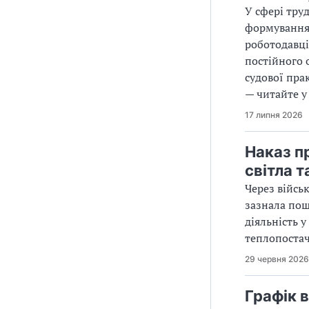
У сфері тру
формування 
роботодавці
постійного 
судової пра
— читайте у 
17 липня 2026
Наказ п
світла т
Через війсь
зазнала пош
діяльність 
теплопостач
29 червня 2026
Графік 