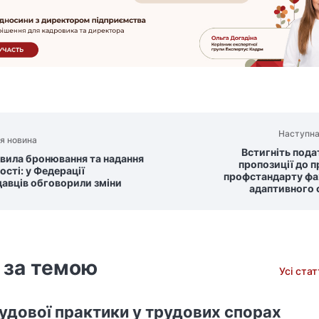
Наступна
я новина
Встигніть пода
авила бронювання та надання
пропозиції до 
ості: у Федерації
профстандарту фах
авців обговорили зміни
адаптивного 
 за темою
Усі ста
судової практики у трудових спорах