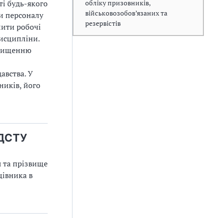
обліку призовників,
ті будь-якого
військовозобов’язаних та
ти персоналу
резервістів
лити робочі
исципліни.
двищенню
авства. У
ників, його
 ДСТУ
я та прізвище
цівника в