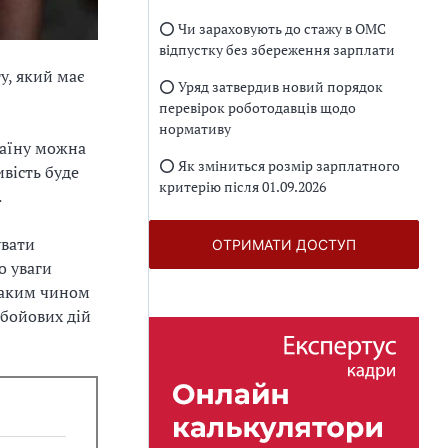
⭕️ Чи зараховують до стажу в ОМС
відпустку без збереження зарплати
у, який має
⭕️ Уряд затвердив новий порядок
перевірок роботодавців щодо
нормативу
раїну можна
⭕️ Як зміниться розмір зарплатного
вість буде
критерію після 01.09.2026
.
увати
ОТРИМАТИ ДОСТУП
о уваги
 Таким чином
 бойових дій