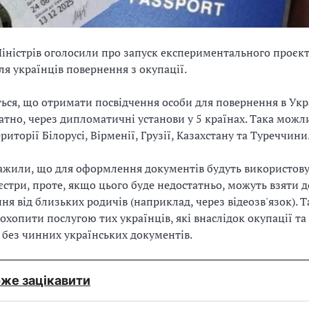
Міністрів оголосили про запуск експериментального проєкт
ля українців повернення з окупації.
ься, що отримати посвідчення особи для повернення в Ук
атно, через дипломатичні установи у 5 країнах. Така можли
риторії Білорусі, Вірменії, Грузії, Казахстану та Туреччини
важили, що для оформлення документів будуть використов
єстри, проте, якщо цього буде недостатньо, можуть взяти д
ня від близьких родичів (наприклад, через відеозв'язок).
охопити послугою тих українців, які внаслідок окупації та
без чинних українських документів.
же зацікавити