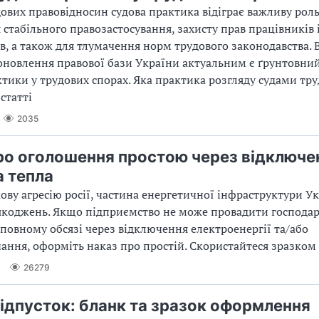
дових правовідносин судова практика відіграє важливу роль
стабільного правозастосування, захисту прав працівників 
в, а також для тлумачення норм трудового законодавства. 
оновлення правової бази України актуальним є ґрунтовний
ктики у трудових спорах. Яка практика розгляду судами тру
статті
2035
ро оголошення простою через відключе
а тепла
кову агресію росії, частина енергетичної інфраструктури У
коджень. Якщо підприємство не може провадити господар
у повному обсязі через відключення електроенергії та/або
ання, оформіть наказ про простій. Скористайтеся зразком і
26279
відпусток: бланк та зразок оформлення