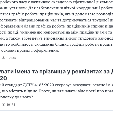
 робочого часу є важливою складовою ефективної діяльнос
а чи установи. Для забезпечення чіткої координації робо
ється графік роботи працівників, який допомагає розподі
ролювати відпрацьований час та дотримуватися трудової д
оформлений бланк графіка роботи працівників сприяє пі
сті праці, уникненню непорозумінь між працівниками та
м, а також забезпечує виконання вимог трудового законод
лянуто особливості складання бланка графіка роботи праців
а основні правила оформлення.
92196
увати імена та прізвища у реквізитах за
020
й стандарт ДСТУ 4163:2020 скеровує вказувати власне ім’
, що містять підпис. Проте, як зазначати відомості про пра
головку до нього?
19178