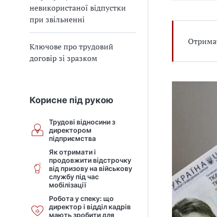
невикористаної відпустки
при звільненні
Отримат
Ключове про трудовий
договір зі зразком
Корисне під рукою
Трудові відносини з
директором
підприємства
Як отримати і
продовжити відстрочку
від призову на військову
службу під час
мобілізації
Робота у спеку: що
директор і відділ кадрів
мають зробити для