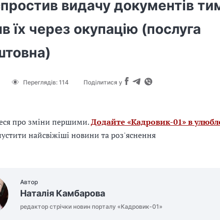
простив видачу документів тим
в їх через окупацію (послуга
штовна)
Переглядів:
114
Поділитися у
еся про зміни першими.
Додайте «Кадровик-01» в улюбл
устити найсвіжіші новини та роз'яснення
Автор
Наталія Камбарова
редактор стрічки новин порталу «Кадровик-01»