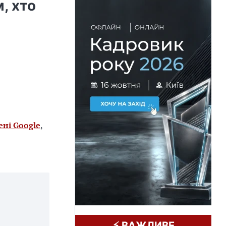
, хто
ені Google
,
⚡️ ВАЖЛИВЕ