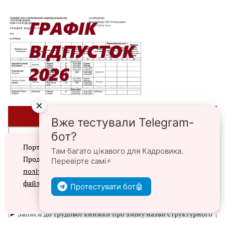
×
⭐ЗРАЗКИ⭐
Вже тестували Telegram-
бот?
►Списки персонального військового обліку призовників,
Портал prokadry.com.ua використовує файли cookie.
військовозобов’язаних та резервістів
Там багато цікавого для Кадровика.
Продовжуючи перегляд порталу, ви погоджуєтеся з
Перевірте самі⚡️
► Наказ про введення в дію ПВТР
політикою конфіденційності
та
використанням
файлів cookie
► Списки персонального військового обліку
Протестувати бот🤖
військовозобов’язаних та резервістів з числа жінок
Згоден
► Записи до трудової книжки про зміну назви структурного
підрозділу чи відділу