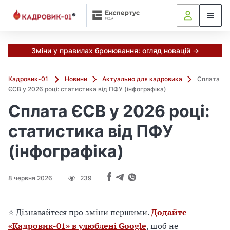
М
и
в
ж
е
Зміни у правилах бронювання: огляд новацій →
в
і
Кадровик-01
Новини
Актуально для кадровика
Сплата
д
ЄСВ у 2026 році: статистика від ПФУ (інфографіка)
і
Сплата ЄСВ у 2026 році:
б
р
статистика від ПФУ
а
л
(інфографіка)
и
г
о
8 червня 2026
239
л
о
в
⭐ Дізнавайтеся про зміни першими.
Додайте
н
«Кадровик-01» в улюблені Google
, щоб не