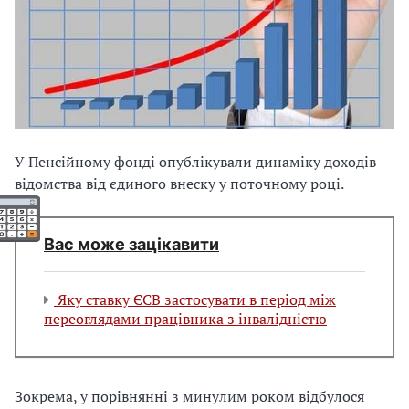
У Пенсійному фонді опублікували динаміку доходів
відомства від єдиного внеску у поточному році.
Вас може зацікавити
Яку ставку ЄСВ застосувати в період між
переоглядами працівника з інвалідністю
Зокрема, у порівнянні з минулим роком відбулося