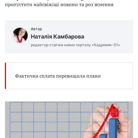
е
пропустити найсвіжіші новини та роз'яснення
д
л
я
в
Автор
а
Наталія Камбарова
с
редактор стрічки новин порталу «Кадровик-01»
Фактична сплата перевищила плани