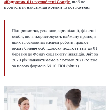
е
«Кадровик-01» в улюблені Google
, щоб не
д
пропустити найсвіжіші новини та роз'яснення
л
я
в
а
Підприємства, установи, організації, фізичні
с
особи, що використовують найману працю, в
яких за основним місцем роботи працює
вісім і більше осіб, щороку подають звіт до 01
березня до Фонду соцзахисту інвалідів. Звіт за
2020 рік надаватимемо в лютому 2021-го вже
за новою формою № 10-ПОІ (річна).