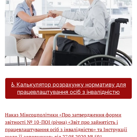
♿️ Калькулятор розрахунку нормативу для
працевлаштування осіб з інвалідністю
Наказ Мінсоцполітики «Про затвердження форми
звітності № 10-ПОІ (річна) «Звіт про зайнятість і
працевлаштування осіб з інвалідністю» та Інструкції
щодо її заповнення» від 27.08.2020 № 591