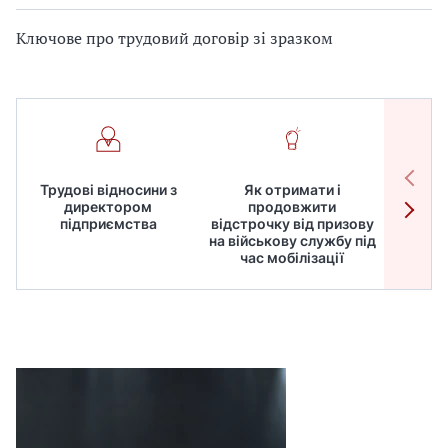
Ключове про трудовий договір зі зразком
Трудові відносини з
Як отримати і
Робот
директором
продовжити
дире
підприємства
відстрочку від призову
кадрів
на військову службу під
для
час мобілізації