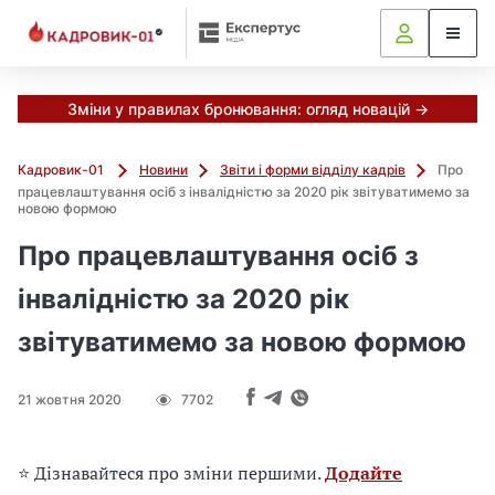
М
и
в
ж
е
Зміни у правилах бронювання: огляд новацій →
в
і
Кадровик-01
Новини
Звіти і форми відділу кадрів
Про
д
працевлаштування осіб з інвалідністю за 2020 рік звітуватимемо за
і
новою формою
б
Про працевлаштування осіб з
р
а
інвалідністю за 2020 рік
л
и
звітуватимемо за новою формою
г
о
л
21 жовтня 2020
7702
о
в
⭐ Дізнавайтеся про зміни першими.
Додайте
н