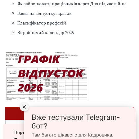
Як забронювати працівників через Дію під час війни
Заява на відпустку: зразок
Класифікатор професій
Виробничий календар 2025
×
⭐ЗРАЗКИ⭐
Вже тестували Telegram-
бот?
►Списки персонального військового обліку призовників,
Портал prokadry.com.ua використовує файли cookie.
військовозобов’язаних та резервістів
Там багато цікавого для Кадровика.