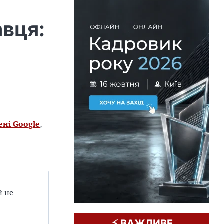
вця:
ені Google
,
й не
⚡️ ВАЖЛИВЕ