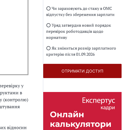
⭕️ Чи зараховують до стажу в ОМС
відпустку без збереження зарплати
⭕️ Уряд затвердив новий порядок
перевірок роботодавців щодо
нормативу
⭕️ Як зміниться розмір зарплатного
критерію після 01.09.2026
ОТРИМАТИ ДОСТУП
перевірку у
фруктами в
ду (контролю)
аштування
вих відносин