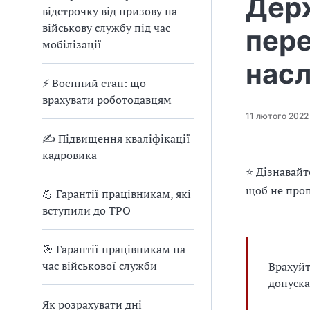
Дер
е
відстрочку від призову на
д
військову службу під час
пер
л
мобілізації
я
в
насл
а
⚡ Воєнний стан: що
с
врахувати роботодавцям
11 лютого 2022
✍ Підвищення кваліфікації
кадровика
⭐ Дізнавайт
щоб не проп
💪 Гарантії працівникам, які
вступили до ТРО
🎯 Гарантії працівникам на
час військової служби
Врахуйт
допуска
Як розрахувати дні