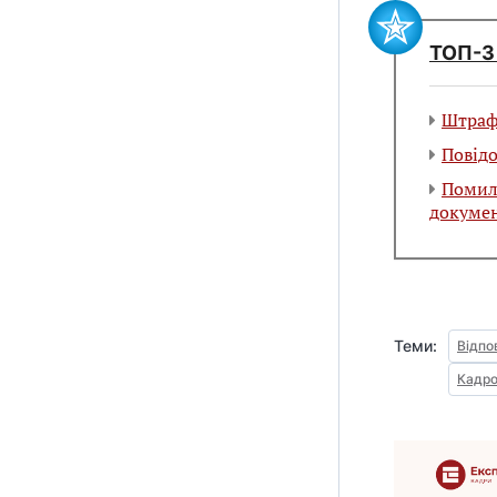
ТОП-3 
Штрафи
Повід
Помилк
докуме
Теми:
Відпо
Кадро