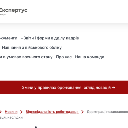
окументи
⭐️Звіти і форми відділу кадрів
Навчання з військового обліку
ни в умовах воєнного стану
Про нас
Наша команда
Зміни у правилах бронювання: огляд новацій →
Новини
Відповідальність роботодавця
Держпраці позапланово
ця: наслідки