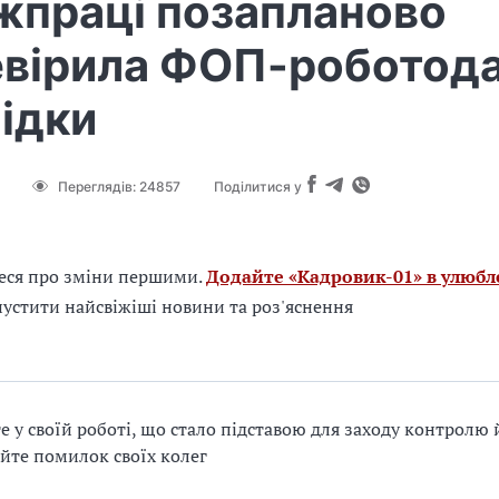
жпраці позапланово
евірила ФОП-роботода
ідки
Переглядів:
24857
Поділитися у
еся про зміни першими.
Додайте «Кадровик-01» в улюбл
устити найсвіжіші новини та роз'яснення
е у своїй роботі, що стало підставою для заходу контролю 
йте помилок своїх колег