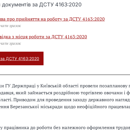
 документів за ДСТУ 4163:2020
ява про прийняття на роботу за ДСТУ 4163:2020
чати зразок
відка з місця роботи за ДСТУ 4163:2020
чати зразок
 за ДСТУ 4163:2020
и ГУ Держпраці у Київській області провели позапланову 
авця, який займається роздрібною торгівлею овочами і 
бласті. Приводом для проведення заходу державного нагля
ення Березанської міськради щодо неофіційного працевл
у працівника до роботи без належного оформлення трудо