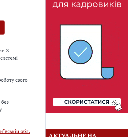
с. З
 системі
оботу свого
 без
у
иївській обл.
АКТУАЛЬНЕ НА