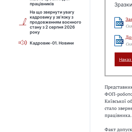
працівників
Зразки
На що звернути увагу
кадровику у зв’язку з
За
продовженням воєнного
Ска
стану з 2 серпня 2026
року
До
Кадровик-01. Новини
Ска
Наказ
Представник
ФОП-роботод
Київської о
стало зверн
працівника.
Факт допуск