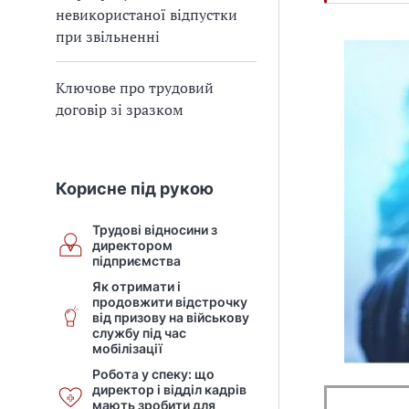
невикористаної відпустки
при звільненні
Ключове про трудовий
договір зі зразком
Корисне під рукою
Трудові відносини з
директором
підприємства
Як отримати і
продовжити відстрочку
від призову на військову
службу під час
мобілізації
Робота у спеку: що
директор і відділ кадрів
мають зробити для