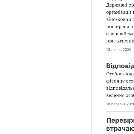
Державні ор
організації
військовий 
поширена пр
сфері війсь
притягнення
13 липня 2026
Відпові
Особова кар
фізичну осо
відповідаль
ведення осо
18 березня 202
Перевірк
втрачаю