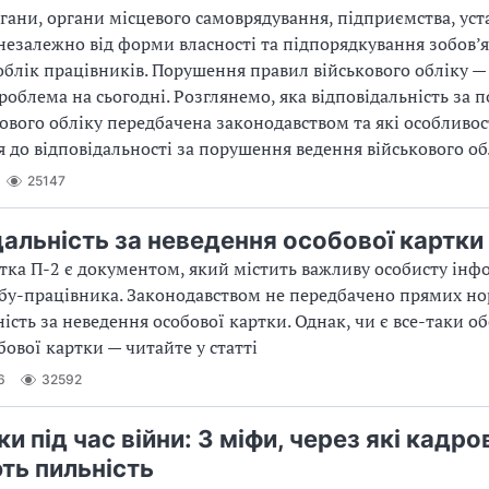
гани, органи місцевого самоврядування, підприємства, уст
 незалежно від форми власності та підпорядкування зобов’я
облік працівників. Порушення правил військового обліку —
облема на сьогодні. Розглянемо, яка відповідальність за 
кового обліку передбачена законодавством та які особливос
 до відповідальності за порушення ведення військового об
25147
дальність за неведення особової картки
тка П-2 є документом, який містить важливу особисту ін
бу-працівника. Законодавством не передбачено прямих н
ність за неведення особової картки. Однак, чи є все-таки о
бової картки — читайте у статті
6
32592
и під час війни: 3 міфи, через які кадро
ть пильність