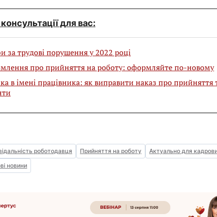
консультації для вас:
 за трудові порушення у 2022 році
омлення про прийняття на роботу: оформляйте по‑новому
а в імені працівника: як виправити наказ про прийняття 
нти
відальність роботодавця
Прийняття на роботу
Актуально для кадров
ві новини