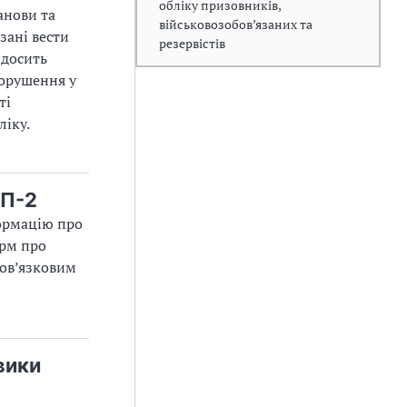
обліку призовників,
анови та
військовозобов’язаних та
зані вести
резервістів
 досить
порушення у
ті
ліку.
 П-2
формацію про
орм про
бов’язковим
вики