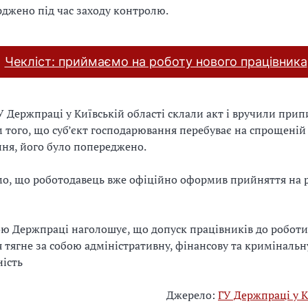
рджено під час заходу контролю.
Чекліст: приймаємо на роботу нового працівника
У Держпраці у Київській області склали акт і вручили припи
 того, що суб’єкт господарювання перебуває на спрощеній
ня, його було попереджено.
мо, що роботодавець вже офіційно оформив прийняття на р
ю Держпраці наголошує, що допуск працівників до роботи
тягне за собою адміністративну, фінансову та кримінальн
ність
Джерело:
ГУ Держпраці у К