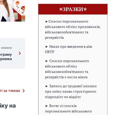
⭐ЗРАЗКИ⭐
►Списки персонального
військового обліку призовників,
військовозобов’язаних та
резервістів
► Наказ про введення в дію
 новина
ПВТР
ограму
тримка
► Списки персонального
військового обліку
військовозобов’язаних та
резервістів з числа жінок
► Записи до трудової книжки
тті за темою
про зміну назви структурного
підрозділу чи відділу
іку на
► Витяг зі списків
персонального військового