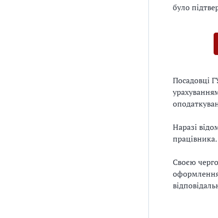
було підтве
Посадовці Г
урахуванням
оподаткуван
Наразі відо
працівника.
Своєю черго
оформлення 
відповідаль