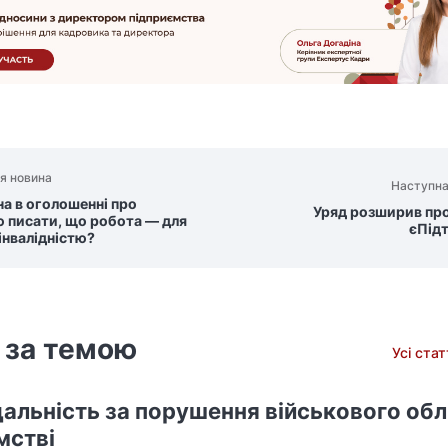
я новина
Наступна
а в оголошенні про
Уряд розширив пр
ю писати, що робота — для
єПід
інвалідністю?
 за темою
Усі ста
дальність за порушення військового обл
мстві