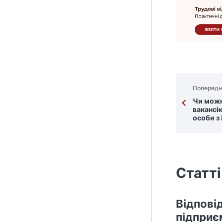
Попередн
Чи можн
вакансі
особи з 
Статті
Відпові
підприє