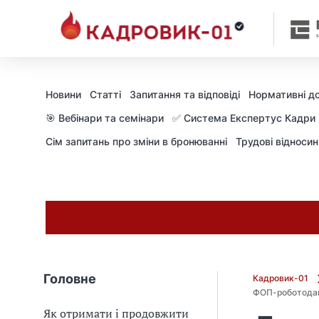
М
и
в
ж
е
в
Новини
Статті
Запитання та відповіді
Нормативні д
і
д
🎯 Вебінари та семінари
✅ Система Експертус Кадри
і
Сім запитань про зміни в бронюванні
Трудові відноси
б
р
а
л
и
г
о
л
о
Головне
Кадровик-01
в
ФОП-роботодав
н
Як отримати і продовжити