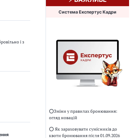
Система Експертус Кадри
ровільно і з
⭕️Зміни у правилах бронювання:
огляд новацій
⭕️ Як зараховувати сумісників до
ення
квоти бронювання після 01.09.2026