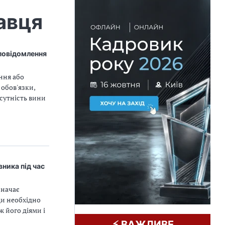
авця
 повідомлення
ння або
 обов'язки,
дсутність вини
вника під час
значає
ди необхідно
 його діями і
⚡️ ВАЖЛИВЕ