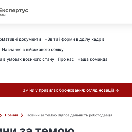
рмативні документи
⭐️Звіти і форми відділу кадрів
Навчання з військового обліку
ни в умовах воєнного стану
Про нас
Наша команда
Зміни у правилах бронювання: огляд новацій →
Новини
Новини за темою Відповідальність роботодавця
ни за темою