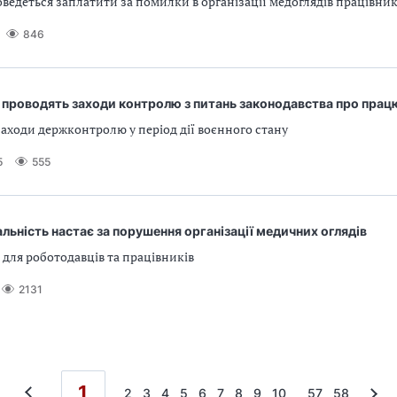
ведеться заплатити за помилки в організації медоглядів працівник
846
 проводять заходи контролю з питань законодавства про прац
аходи держконтролю у період дії воєнного стану
5
555
альність настає за порушення організації медичних оглядів
для роботодавців та працівників
2131
1
...
2
3
4
5
6
7
8
9
10
57
58