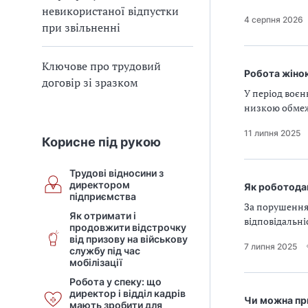
невикористаної відпустки
4 серпня 2026
при звільненні
Ключове про трудовий
Робота жінок
договір зі зразком
У період воєн
низкою обме
11 липня 2025
Корисне під рукою
Трудові відносини з
директором
Як роботодав
підприємства
За порушення
Як отримати і
відповідальні
продовжити відстрочку
від призову на військову
7 липня 2025
службу під час
мобілізації
Робота у спеку: що
директор і відділ кадрів
Чи можна при
мають зробити для