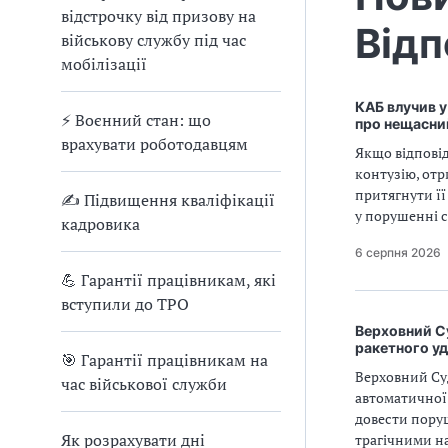
відстрочку від призову на
Відп
військову службу під час
мобілізації
КАБ влучив у
⚡ Воєнний стан: що
про нещасни
врахувати роботодавцям
Якщо відпові
контузію, отр
притягнути її
✍ Підвищення кваліфікації
у порушенні с
кадровика
6 серпня 2026
💪 Гарантії працівникам, які
вступили до ТРО
Верховний Су
ракетного у
🎯 Гарантії працівникам на
Верховний Суд
час військової служби
автоматичної
довести пору
Як розрахувати дні
трагічними н