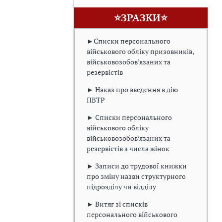
⭐ЗРАЗКИ⭐
►Списки персонального
військового обліку призовників,
військовозобов’язаних та
резервістів
► Наказ про введення в дію
ПВТР
► Списки персонального
військового обліку
військовозобов’язаних та
резервістів з числа жінок
► Записи до трудової книжки
про зміну назви структурного
підрозділу чи відділу
► Витяг зі списків
персонального військового