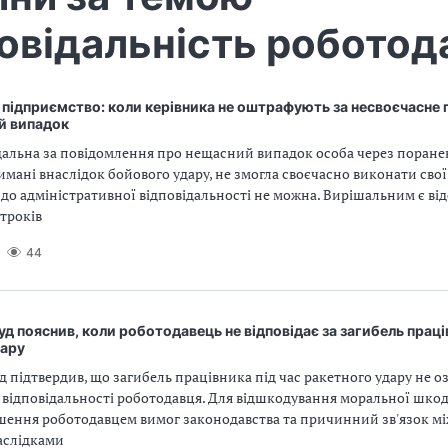
овідальність роботод
 підприємство: коли керівника не оштрафують за несвоєчасне
й випадок
дальна за повідомлення про нещасний випадок особа через поране
имані внаслідок бойового удару, не змогла своєчасно виконати свої
 до адміністративної відповідальності не можна. Вирішальним є ві
троків
44
д пояснив, коли роботодавець не відповідає за загибель праці
дару
 підтвердив, що загибель працівника під час ракетного удару не о
 відповідальності роботодавця. Для відшкодування моральної шко
шення роботодавцем вимог законодавства та причинний зв'язок між
аслідками