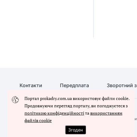
Контакти
Передплата
Зворотний з
Портал prokadry.com.ua використовує файли cookie.
Продовжуючи перегляд порталу, ви погоджуєтеся з
© Кадровик-01, 2026. Усі права захищено
політикою конфіденційності
та
використанням
Повне або часткове копіювання будь-яких матеріалів сайту, ци
файлів cookie
письмового дозволу редакції сайту
Згоден