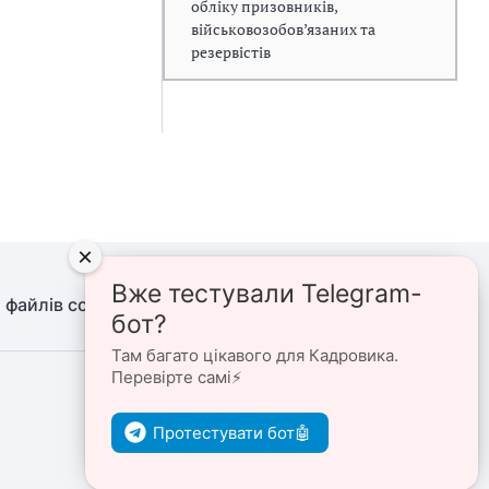
обліку призовників,
військовозобов’язаних та
резервістів
×
Вже тестували Telegram-
 файлів cookie
Політика конфіденційності
бот?
Там багато цікавого для Кадровика.
Перевірте самі⚡️
Ми в соцмережах
Протестувати бот🤖