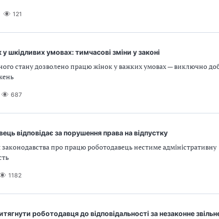
121
 у шкідливих умовах: тимчасові зміни у законі
ного стану дозволено працю жінок у важких умовах — виключно доб
жень
687
ець відповідає за порушення права на відпустку
 законодавства про працю роботодавець нестиме адміністративну
сть
1182
тягнути роботодавця до відповідальності за незаконне звільн