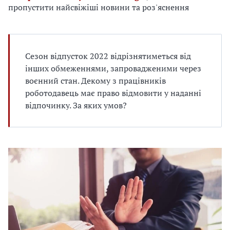
е
пропустити найсвіжіші новини та роз'яснення
д
л
я
в
Сезон відпусток 2022 відрізнятиметься від
а
інших обмеженнями, запровадженими через
с
воєнний стан. Декому з працівників
роботодавець має право відмовити у наданні
відпочинку. За яких умов?