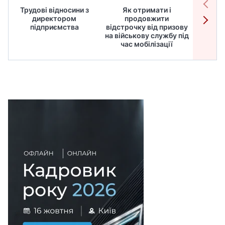
Трудові відносини з
Як отримати і
Робот
директором
продовжити
дире
підприємства
відстрочку від призову
кадрів
на військову службу під
для
час мобілізації