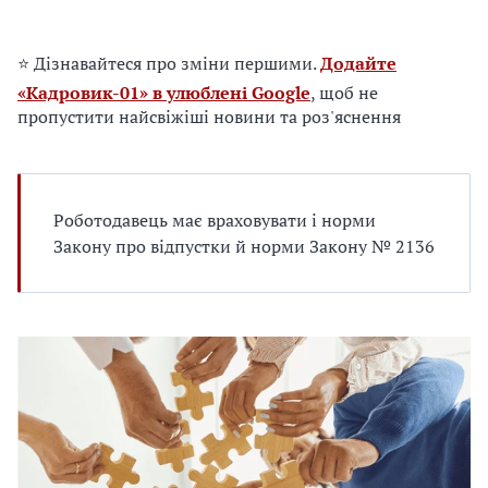
е
д
л
⭐ Дізнавайтеся про зміни першими.
Додайте
я
«Кадровик-01» в улюблені Google
, щоб не
в
пропустити найсвіжіші новини та роз'яснення
а
с
Роботодавець має враховувати і норми
Закону про відпустки й норми Закону № 2136