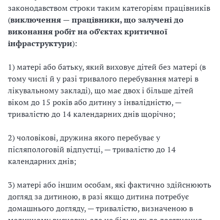
законодавством строки таким категоріям працівників
(
виключення
—
працівник
и
, що залучені до
виконання робіт на об’єктах критичної
інфраструктури
):
1) матері або батьку, який виховує дітей без матері (в
тому числі й у разі тривалого перебування матері в
лікувальному закладі), що має двох і більше дітей
віком до 15 років або дитину з інвалідністю, —
тривалістю до 14 календарних днів щорічно;
2) чоловікові, дружина якого перебуває у
післяпологовій відпустці, — тривалістю до 14
календарних днів;
3) матері або іншим особам, які фактично здійснюють
догляд за дитиною, в разі якщо дитина потребує
домашнього догляду, — тривалістю, визначеною в
медичному висновку, але не більш як до досягнення