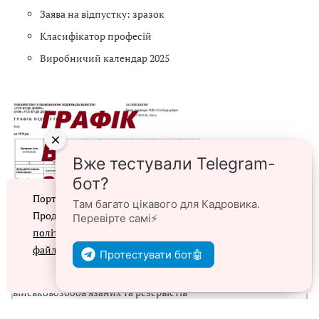
Заява на відпустку: зразок
Класифікатор професій
Виробничий календар 2025
×
Вже тестували Telegram-
бот?
Портал prokadry.com.ua використовує файли cookie.
Там багато цікавого для Кадровика.
Продовжуючи перегляд порталу, ви погоджуєтеся з
Перевірте самі⚡️
політикою конфіденційності
та
використанням
⭐ЗРАЗКИ⭐
файлів cookie
Протестувати бот🤖
Згоден
►Списки персонального військового обліку призовників,
військовозобов’язаних та резервістів
► Наказ про введення в дію ПВТР