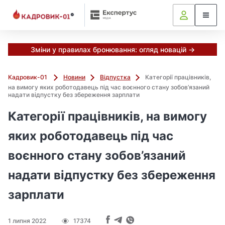
М
и
в
ж
е
Зміни у правилах бронювання: огляд новацій →
в
і
Кадровик-01
Новини
Відпустка
Категорії працівників,
д
на вимогу яких роботодавець під час воєнного стану зобов’язаний
і
надати відпустку без збереження зарплати
б
Категорії працівників, на вимогу
р
а
яких роботодавець під час
л
и
воєнного стану зобов’язаний
г
о
надати відпустку без збереження
л
зарплати
о
в
н
1 липня 2022
17374