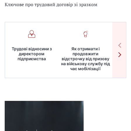
Ключове про трудовий договір зі зразком
Трудові відносини з
Як отримати і
Робот
директором
продовжити
дире
підприємства
відстрочку від призову
кадрів
на військову службу під
для
час мобілізації