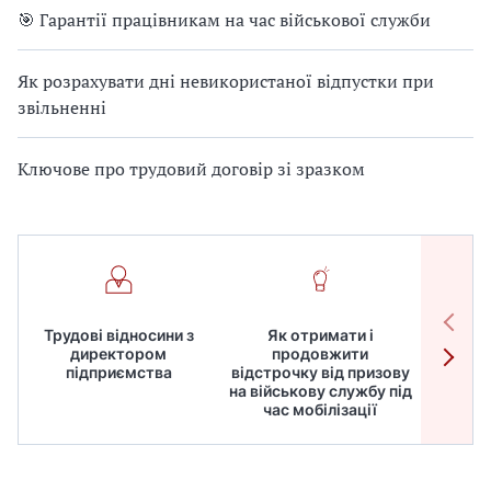
🎯 Гарантії працівникам на час військової служби
Як розрахувати дні невикористаної відпустки при
звільненні
Ключове про трудовий договір зі зразком
Трудові відносини з
Як отримати і
Робот
директором
продовжити
дире
підприємства
відстрочку від призову
кадрів
на військову службу під
для
час мобілізації