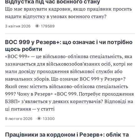
Відпустка під час воєнного стану
Що має врахувати кадровик, якщо працівник просить
надати відпустку в умовах воєнного стану?
3 квітня 2026
179589
ВОС 999 у Резерв+: що означає і чи потрібно
щось робити
«ВОС 999» — це військово-облікова спеціальність, яка
зазначається для військовозобов’язаних осіб, котрі не
мали досвіду проходження військової служби або
навчальних зборів. Що означає ВОС 999 у Резерв+?
Який сенс містить військово-облікова спеціальність
999? Чому в Резерв+ «ВОС 999. Потребує проходження
БЗВП» з’являється у деяких користувачів? Відповіді на
ці питання — у статті
9 лютого 2026
13300
Працівники за кордоном і Резерв+: облік та