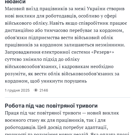
нюанси
Масовий виїзд працівників за межі України створив
нові виклики для роботодавців, особливо у сфері
військового обліку. Навіть якщо співробітник працює
дистанційно або тимчасово перебуває за кордоном,
обов’язки підприємства вести військовий облік
працівників за кордоном залишаються незмінними.
Запровадження електронної системи «Резерв+»
суттєво змінило підхід до обліку
військовозобов’язаних, і кадровикам необхідно
розуміти, як вести облік військовозобов’язаних за
кордоном, щоб уникнути порушень
1 грудня 2025
2146
Робота під час повітряної тривоги
Праця під час повітряної тривоги — новий виклик
воєнного стану як для працівників, так і для
роботодавців. Цей досвід потребує адаптації,
гнучкості та розуміння нових реалій. Яка оплата праці