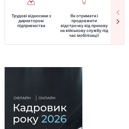
Трудові відносини з
Як отримати і
Робот
директором
продовжити
дире
підприємства
відстрочку від призову
кадрів
на військову службу під
для
час мобілізації