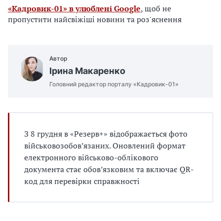
е
«Кадровик-01» в улюблені Google
, щоб не
д
пропустити найсвіжіші новини та роз'яснення
л
я
в
а
Автор
с
Ірина Макаренко
Головний редактор порталу «Кадровик-01»
З 8 грудня в «Резерв+» відображається фото
військовозобов’язаних. Оновлений формат
електронного військово-облікового
документа стає обов’язковим та включає QR-
код для перевірки справжності