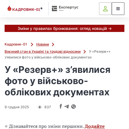
М
и
в
ж
е
Зміни у правилах бронювання: огляд новацій →
в
і
Кадровик-01
Новини
д
Воєнний стан в Україні та трудові відносини
У «Резерв+»
і
з’явилися фото у військово-облікових документах
б
р
У «Резерв+» з’явилися
а
фото у військово-
л
и
облікових документах
г
о
л
9 грудня 2025
837
о
в
н
⭐ Дізнавайтеся про зміни першими.
Додайте