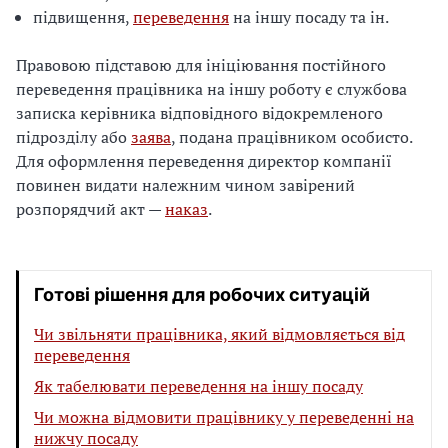
підвищення,
переведення
на іншу посаду та ін.
Правовою підставою для ініціювання постійного
переведення працівника на іншу роботу є службова
записка керівника відповідного відокремленого
підрозділу або
заява
, подана працівником особисто.
Для оформлення переведення директор компанії
повинен видати належним чином завірений
розпорядчий акт —
наказ
.
Готові рішення для робочих ситуацій
Чи звільняти працівника, який відмовляється від
переведення
Як табелювати переведення на іншу посаду
Чи можна відмовити працівнику у переведенні на
нижчу посаду