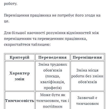
роботу.
Переміщення працівника не потребує його згоди на
це.
Для більшої наочності розуміння відмінностей між
переміщенням та переведенням працівника,
скористайтеся таблицею:
Критерій
Переведення
Переміщення
Зміна трудових
обов’язків
Зміна місця
Характер
(посада,
роботи без зміни
змін
кваліфікація,
обов’язків
професія)
Може бути як
Зазвичай є
Тимчасовість
тимчасовим, так і
тимчасовим
постійним