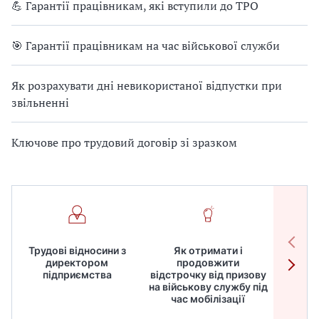
💪 Гарантії працівникам, які вступили до ТРО
🎯 Гарантії працівникам на час військової служби
Як розрахувати дні невикористаної відпустки при
звільненні
Ключове про трудовий договір зі зразком
Трудові відносини з
Як отримати і
Робот
директором
продовжити
дире
підприємства
відстрочку від призову
кадрів
на військову службу під
для
час мобілізації