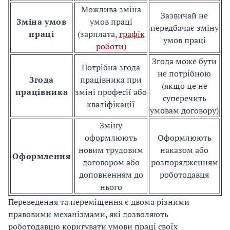
Можлива зміна
Зазвичай не
Зміна умов
умов праці
передбачає зміну
праці
(зарплата,
графік
умов праці
роботи
)
Згода може бути
Потрібна згода
не потрібною
Згода
працівника при
(якщо це не
працівника
зміні професії або
суперечить
кваліфікації
умовам договору)
Зміну
оформлюють
Оформлюють
новим трудовим
наказом або
Оформлення
договором або
розпорядженням
доповненням до
роботодавця
нього
Переведення та переміщення є двома різними
правовими механізмами, які дозволяють
роботодавцю коригувати умови праці своїх