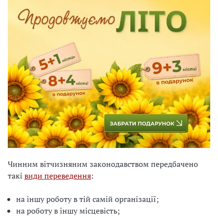
Чинним вітчизняним законодавством передбачено
такі
види переведення
:
на іншу роботу в тій самій організації;
на роботу в іншу місцевість;