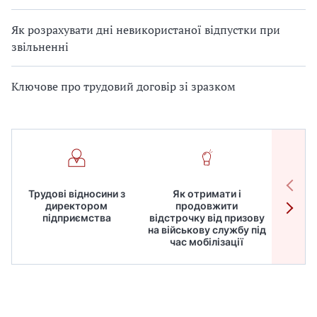
Як розрахувати дні невикористаної відпустки при
звільненні
Ключове про трудовий договір зі зразком
Трудові відносини з
Як отримати і
Робот
директором
продовжити
дире
підприємства
відстрочку від призову
кадрів
на військову службу під
для
час мобілізації