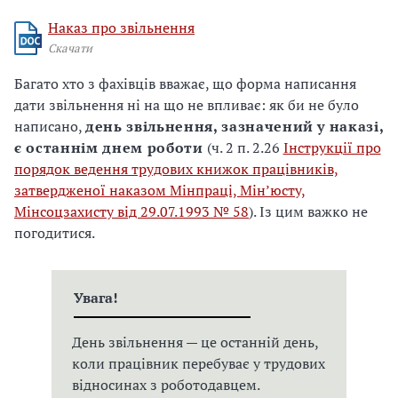
Наказ про звільнення
Скачати
Багато хто з фахівців вважає, що форма написання
дати звільнення ні на що не впливає: як би не було
написано,
день звільнення, зазначений у наказі,
є останнім днем роботи
(ч. 2 п. 2.26
Інструкції про
порядок ведення трудових книжок працівників,
затвердженої наказом Мінпраці, Мін’юсту,
Мінсоцзахисту від 29.07.1993 № 58
). Із цим важко не
погодитися.
Увага!
День звільнення — це останній день,
коли працівник перебуває у трудових
відносинах з роботодавцем.