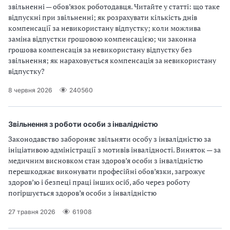
звільненні — обов’язок роботодавця. Читайте у статті: що таке
відпускні при звільненні; як розрахувати кількість днів
компенсації за невикористану відпустку; коли можлива
заміна відпустки грошовою компенсацією; чи законна
грошова компенсація за невикористану відпустку без
звільнення; як нараховується компенсація за невикористану
відпустку?
8 червня 2026
240560
Звільнення з роботи особи з інвалідністю
Законодавство забороняє звільняти особу з інвалідністю за
ініціативою адміністрації з мотивів інвалідності. Виняток — за
медичним висновком стан здоров’я особи з інвалідністю
перешкоджає виконувати професійні обов’язки, загрожує
здоров’ю і безпеці праці інших осіб, або через роботу
погіршується здоров’я особи з інвалідністю
27 травня 2026
61908