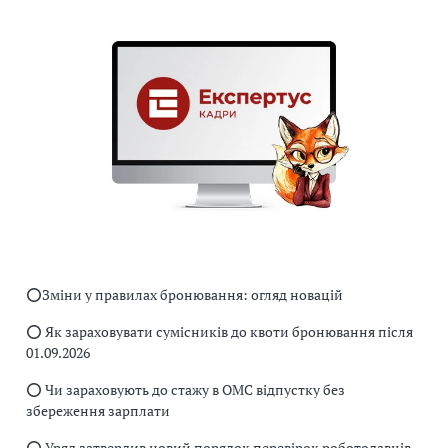
⭕️Зміни у правилах бронювання: огляд новацій
⭕️ Як зараховувати сумісників до квоти бронювання після
01.09.2026
⭕️ Чи зараховують до стажу в ОМС відпустку без
збереження зарплати
⭕️ Уряд затвердив новий порядок перевірок роботодавців