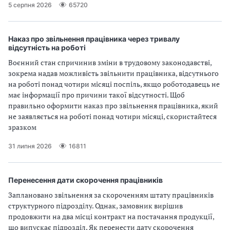
5 серпня 2026
65720
Наказ про звільнення працівника через тривалу
відсутність на роботі
Воєнний стан спричинив зміни в трудовому законодавстві,
зокрема надав можливість звільнити працівника, відсутнього
на роботі понад чотири місяці поспіль, якщо роботодавець не
має інформації про причини такої відсутності. Щоб
правильно оформити наказ про звільнення працівника, який
не заявляється на роботі понад чотири місяці, скористайтеся
зразком
31 липня 2026
16811
Перенесення дати скорочення працівників
Заплановано звільнення за скороченням штату працівників
структурного підрозділу. Однак, замовник вирішив
продовжити на два місці контракт на постачання продукції,
що випускає підрозділ. Як перенести дату скорочення