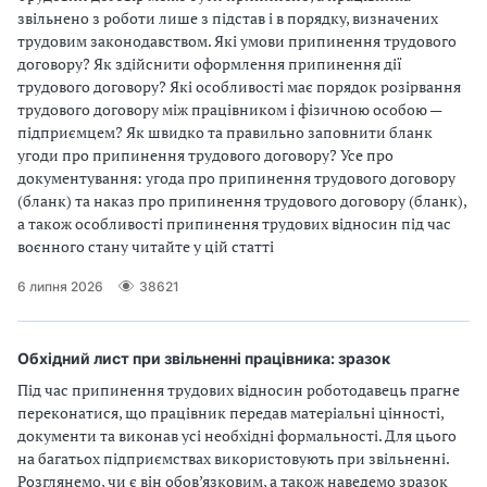
звільнено з роботи лише з підстав і в порядку, визначених
трудовим законодавством. Які умови припинення трудового
договору? Як здійснити оформлення припинення дії
трудового договору? Які особливості має порядок розірвання
трудового договору між працівником і фізичною особою —
підприємцем? Як швидко та правильно заповнити бланк
угоди про припинення трудового договору? Усе про
документування: угода про припинення трудового договору
(бланк) та наказ про припинення трудового договору (бланк),
а також особливості припинення трудових відносин під час
воєнного стану читайте у цій статті
6 липня 2026
38621
Обхідний лист при звільненні працівника: зразок
Під час припинення трудових відносин роботодавець прагне
переконатися, що працівник передав матеріальні цінності,
документи та виконав усі необхідні формальності. Для цього
на багатьох підприємствах використовують при звільненні.
Розглянемо, чи є він обов’язковим, а також наведемо зразок