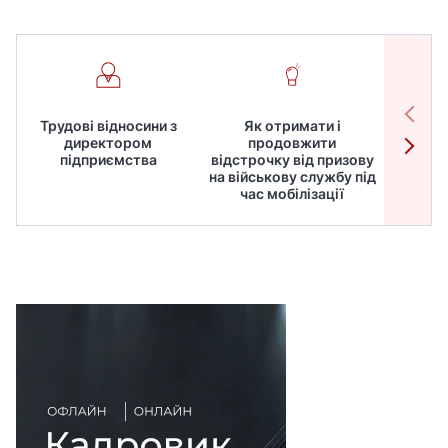
Трудові відносини з
Як отримати і
Робот
директором
продовжити
дире
підприємства
відстрочку від призову
кадрів
на військову службу під
для
час мобілізації