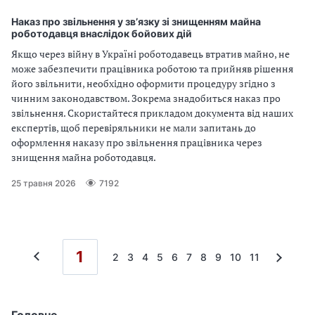
Наказ про звільнення у зв’язку зі знищенням майна
роботодавця внаслідок бойових дій
Якщо через війну в Україні роботодавець втратив майно, не
може забезпечити працівника роботою та прийняв рішення
його звільнити, необхідно оформити процедуру згідно з
чинним законодавством. Зокрема знадобиться наказ про
звільнення. Скористайтеся прикладом документа від наших
експертів, щоб перевіряльники не мали запитань до
оформлення наказу про звільнення працівника через
знищення майна роботодавця.
25 травня 2026
7192
1
2
3
4
5
6
7
8
9
10
11