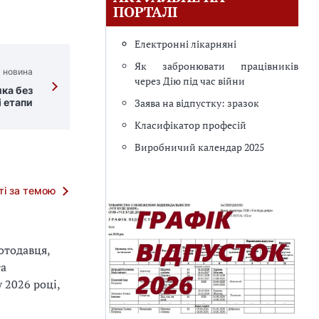
ПОРТАЛІ
Електронні лікарняні
Як забронювати працівників
 новина
через Дію під час війни
ка без
і етапи
Заява на відпустку: зразок
Класифікатор професій
Виробничий календар 2025
тті за темою
отодавця,
та
 2026 році,