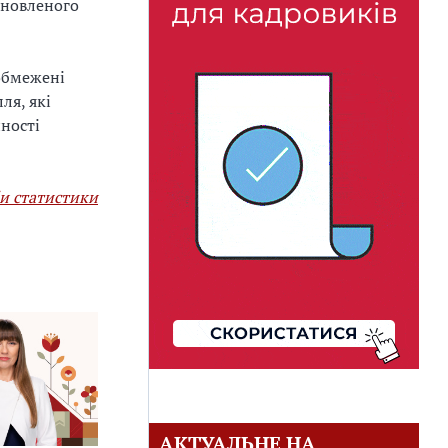
оновленого
обмежені
ля, які
йності
и статистики
АКТУАЛЬНЕ НА