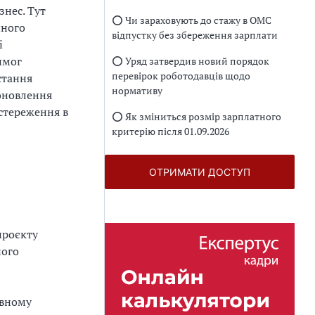
знес. Тут
⭕️ Чи зараховують до стажу в ОМС
чного
відпустку без збереження зарплати
і
имог
⭕️ Уряд затвердив новий порядок
перевірок роботодавців щодо
стання
нормативу
 оновлення
стереження в
⭕️ Як зміниться розмір зарплатного
критерію після 01.09.2026
ОТРИМАТИ ДОСТУП
проєкту
ного
ивному