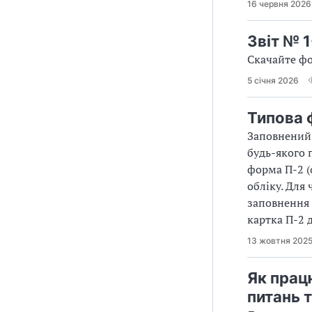
16 червня 2026
Звіт № 1
Скачайте фо
5 січня 2026
Типова 
Заповнений 
будь-якого 
форма П-2 (
обліку. Для
заповнення 
картка П-2 д
13 жовтня 202
Як прац
питань 