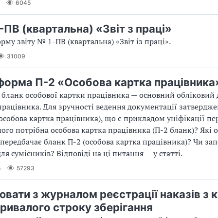
6045
-ПВ (квартальна) «Звіт з праці»
рму звіту № 1-ПВ (квартальна) «Звіт із праці».
31009
форма П-2 «Особова картка працівника
бланк особової картки працівника — основний обліковий
працівника. Для зручності ведення документації затвердж
особова картка працівника), що є прикладом уніфікації п
 чого потрібна особова картка працівника (П-2 бланк)? Які 
передбачає бланк П-2 (особова картка працівника)? Чи за
ля сумісників? Відповіді на ці питання — у статті.
5
57293
ювати з журналом реєстрації наказів з 
тривалого строку зберігання