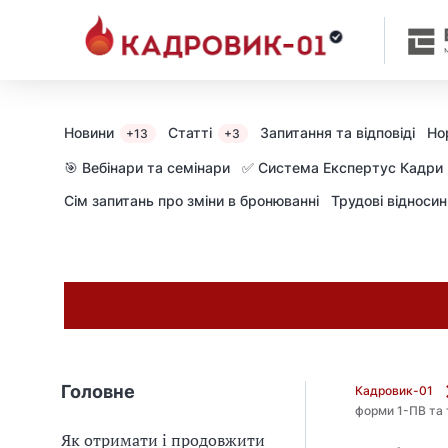
М
и
в
ж
е
в
Новини
Статті
Запитання та відповіді
Но
+13
+3
і
д
🎯 Вебінари та семінари
✅ Система Експертус Кадри
і
Сім запитань про зміни в бронюванні
Трудові відноси
б
р
а
л
и
г
о
л
о
Головне
Кадровик-01
в
форми 1-ПВ та 
н
Як отримати і продовжити