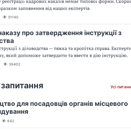
 реєстрації кадрових наказів немає типової форми. Скори
разком заповнення від наших експертів
51140
наказу про затвердження інструкції з
ства
струкції з діловодства — тяжка та кропітка справа. Експерт
зу, який допоможе затвердити та ввести в дію інструкцію.
39402
 запитання
Усі питанн
цтво для посадовців органів місцевого
ядування
642