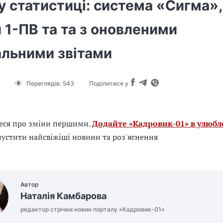
у статистиці: система «Сигма»,
1-ПВ та та з оновленими
альними звітами
Переглядів:
543
Поділитися у
еся про зміни першими.
Додайте «Кадровик-01» в улюбл
устити найсвіжіші новини та роз'яснення
Автор
Наталія Камбарова
редактор стрічки новин порталу «Кадровик-01»