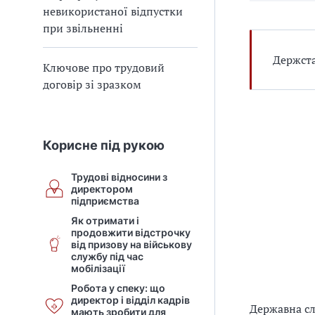
невикористаної відпустки
при звільненні
Держста
Ключове про трудовий
договір зі зразком
Корисне під рукою
Трудові відносини з
директором
підприємства
Як отримати і
продовжити відстрочку
від призову на військову
службу під час
мобілізації
Робота у спеку: що
директор і відділ кадрів
Державна сл
мають зробити для