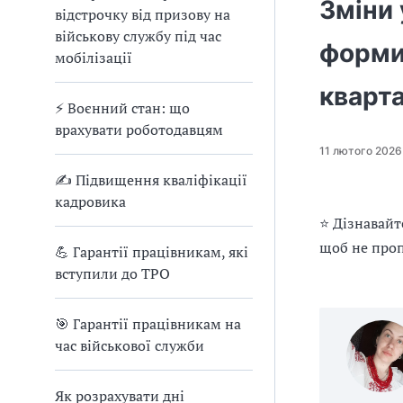
е
Зміни 
відстрочку від призову на
д
військову службу під час
л
форми 
мобілізації
я
в
кварт
а
⚡ Воєнний стан: що
с
врахувати роботодавцям
11 лютого 2026
✍ Підвищення кваліфікації
кадровика
⭐ Дізнавайт
щоб не проп
💪 Гарантії працівникам, які
вступили до ТРО
🎯 Гарантії працівникам на
час військової служби
Як розрахувати дні