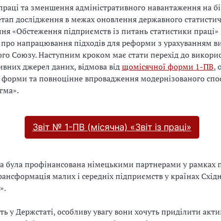
праці та зменшення адміністративного навантаження на бі
тап дослідження в межах оновлення державного статисти
ня «Обстеження підприємств із питань статистики праці» 
про напрацювання підходів для реформи з урахуванням в
го Союзу. Наступним кроком має стати перехід до викори
ивних джерел даних, відмова від
щомісячної форми 1-ПВ
,
 форми та повноцінне впровадження модернізованого спо
гма».
Звіт № 1-ПВ (місячна) «Звіт із праці»
ва була профінансована німецькими партнерами у рамках 
ансформація малих і середніх підприємств у країнах Схід
».
ь у Держстаті, особливу увагу вони хочуть приділити акт