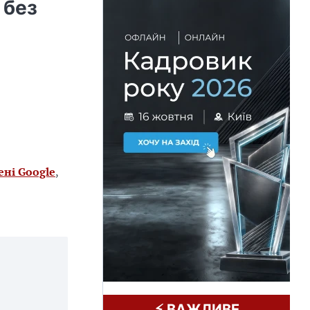
 без
ені Google
,
⚡️ ВАЖЛИВЕ