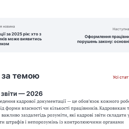
я новина
Наступна
ії за 2025 рік: хто з
Оформлення працівни
иків може виявитись
порушень закону: основн
иком
 за темою
Усі ста
 звіти — 2026
едення кадрової документації — це обов’язок кожного роб
ід форми власності чи кількості працівників. Кадровикам 
важливо заздалегідь розуміти, які кадрові звіти складати у
ти штрафів і непорозумінь із контролюючими органами