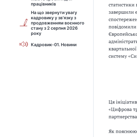
статистики 
працівників
завершили е
На що звернути увагу
кадровику у зв’язку з
спостережен
продовженням воєнного
повідомили 
стану з 2 серпня 2026
Європейсько
року
адміністрат
Кадровик-01. Новини
квартальної
систему «Си
Ця ініціати
«Цифрова тр
партнерства
Як пояснюют