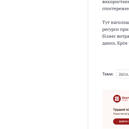
використанн
спостережен
Тут наголош
ресурси прив
бізнес витр
даних. Крім
Теми:
Звіти 