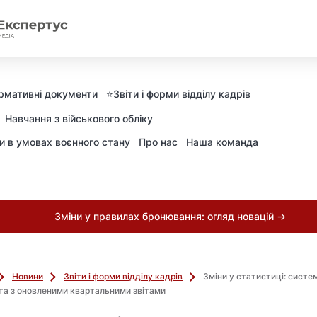
рмативні документи
⭐️Звіти і форми відділу кадрів
Навчання з військового обліку
ни в умовах воєнного стану
Про нас
Наша команда
Зміни у правилах бронювання: огляд новацій →
Новини
Звіти і форми відділу кадрів
Зміни у статистиці: систе
та з оновленими квартальними звітами