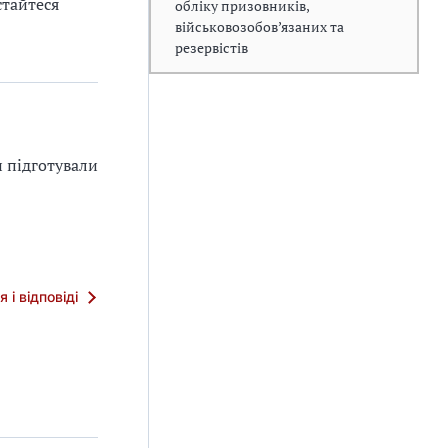
стайтеся
обліку призовників,
військовозобов’язаних та
резервістів
и підготували
я і відповіді