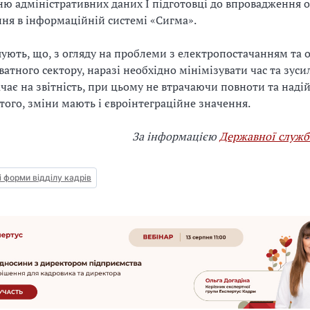
ю адміністративних даних І підготовці до впровадження 
ня в інформаційній системі «Сигма».
ують, що, з огляду на проблеми з електропостачанням та 
атного сектору, наразі необхідно мінімізувати час та зусил
ачає на звітність, при цьому не втрачаючи повноти та наді
 того, зміни мають і євроінтеграційне значення.
За інформацією
Державної служб
і форми відділу кадрів