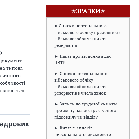
⭐ЗРАЗКИ⭐
►Списки персонального
військового обліку призовників,
військовозобов’язаних та
резервістів
»
► Наказ про введення в дію
 документ
ПВТР
ена типова
► Списки персонального
ервинного
військового обліку
особливості
військовозобов’язаних та
повнюється
резервістів з числа жінок
► Записи до трудової книжки
про зміну назви структурного
підрозділу чи відділу
кадрових
► Витяг зі списків
персонального військового