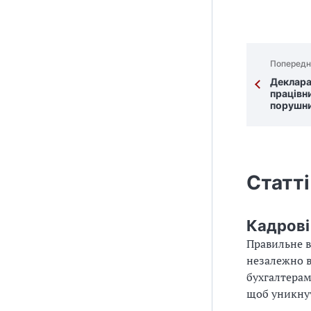
Попередн
Декларац
працівн
порушн
Статті
Кадрові
Правильне в
незалежно в
бухгалтерам 
щоб уникну