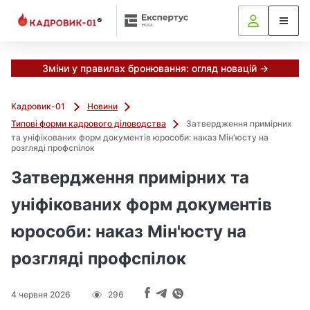
М
и
в
ж
е
Зміни у правилах бронювання: огляд новацій →
в
і
Кадровик-01
Новини
д
Типові форми кадрового діловодства
Затвердження примірних
і
та уніфікованих форм документів юрособи: наказ Мін'юсту на
б
розгляді профспілок
р
а
Затвердження примірних та
л
уніфікованих форм документів
и
г
юрособи: наказ Мін'юсту на
о
л
розгляді профспілок
о
в
н
4 червня 2026
296