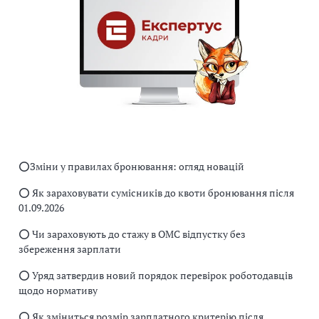
⭕️Зміни у правилах бронювання: огляд новацій
⭕️ Як зараховувати сумісників до квоти бронювання після
01.09.2026
⭕️ Чи зараховують до стажу в ОМС відпустку без
збереження зарплати
⭕️ Уряд затвердив новий порядок перевірок роботодавців
щодо нормативу
⭕️ Як зміниться розмір зарплатного критерію після