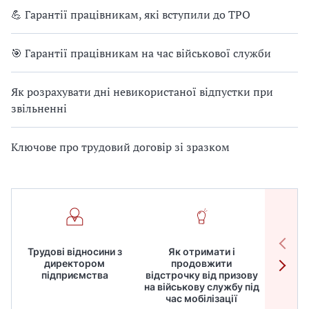
💪 Гарантії працівникам, які вступили до ТРО
🎯 Гарантії працівникам на час військової служби
Як розрахувати дні невикористаної відпустки при
звільненні
Ключове про трудовий договір зі зразком
Трудові відносини з
Як отримати і
Робот
директором
продовжити
дире
підприємства
відстрочку від призову
кадрів
на військову службу під
для
час мобілізації