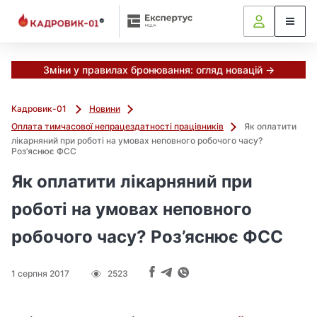
М
и
в
ж
е
Зміни у правилах бронювання: огляд новацій →
в
і
Кадровик-01
Новини
д
Оплата тимчасової непрацездатності працівників
Як оплатити
і
лікарняний при роботі на умовах неповного робочого часу?
б
Роз’яснює ФСС
р
а
Як оплатити лікарняний при
л
роботі на умовах неповного
и
г
робочого часу? Роз’яснює ФСС
о
л
о
1 серпня 2017
2523
в
н