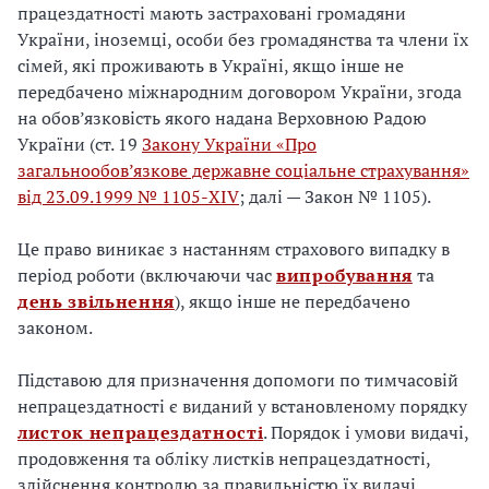
працездатності мають застраховані громадяни
України, іноземці, особи без громадянства та члени їх
сімей, які проживають в Україні, якщо інше не
передбачено міжнародним договором України, згода
на обов’язковість якого надана Верховною Радою
України (ст. 19
Закону України «Про
загальнообов’язкове державне соціальне страхування»
від 23.09.1999 № 1105-XIV
; далі — Закон № 1105).
Це право виникає з настанням страхового випадку в
період роботи (включаючи час
випробування
та
день звільнення
), якщо інше не передбачено
законом.
Підставою для призначення допомоги по тимчасовій
непрацездатності є виданий у встановленому порядку
листок непрацездатності
. Порядок і умови видачі,
продовження та обліку листків непрацездатності,
здійснення контролю за правильністю їх видачі