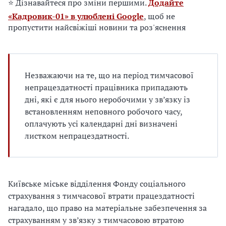
е
⭐ Дізнавайтеся про зміни першими.
Додайте
д
«Кадровик-01» в улюблені Google
, щоб не
л
пропустити найсвіжіші новини та роз'яснення
я
в
а
с
Незважаючи на те, що на період тимчасової
непрацездатності працівника припадають
дні, які є для нього неробочими у зв’язку із
встановленням неповного робочого часу,
оплачують усі календарні дні визначені
листком непрацездатності.
Київське міське відділення Фонду соціального
страхування з тимчасової втрати працездатності
нагадало, що право на матеріальне забезпечення за
страхуванням у зв’язку з тимчасовою втратою