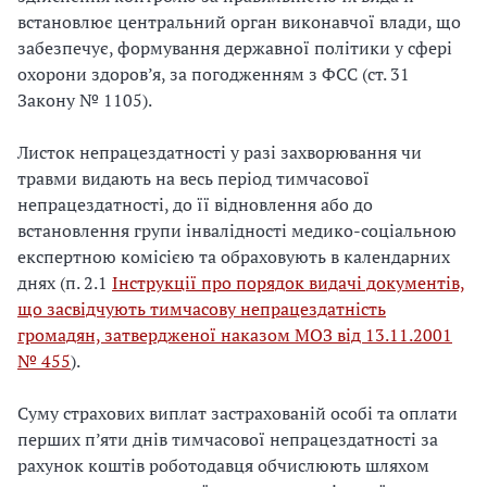
встановлює центральний орган виконавчої влади, що
забезпечує, формування державної політики у сфері
охорони здоров’я, за погодженням з ФСС (ст. 31
Закону № 1105).
Листок непрацездатності у разі захворювання чи
травми видають на весь період тимчасової
непрацездатності, до її відновлення або до
встановлення групи інвалідності медико-соціальною
експертною комісією та обраховують в календарних
днях (п. 2.1
Інструкції про порядок видачі документів,
що засвідчують тимчасову непрацездатність
громадян, затвердженої наказом МОЗ від 13.11.2001
№ 455
).
Суму страхових виплат застрахованій особі та оплати
перших п’яти днів тимчасової непрацездатності за
рахунок коштів роботодавця обчислюють шляхом