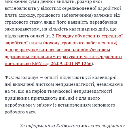
множення суми денної виплати, розмір якої
встановлюють у відсотках середньоденної заробітної
плати (доходу, грошового забезпечення) залежно від
страхового стажу, якщо його наявність передбачена
законодавством, на кількість календарних днів, що
підлягають оплаті (п. 2
Порядку обчислення середньої
заробітної плати (доходу, грошового забезпечення)
для розрахунку виплат за загальнообов’язковим
державним соціальним страхуванням, затвердженого
постановою КМУ від 26.09.2001 № 1266
).
ФСС наголошує — оплаті підлягають усі календарні
дні визначені листком непрацездатності, незважаючи
на те, що на період тимчасової непрацездатності
працівника припадають дні, які є для нього
неробочими у зв’язку із встановленням неповного
робочого часу.
За інформацією Київського міського відділення