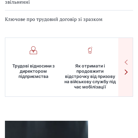
звільненні
Ключове про трудовий договір зі зразком
Трудові відносини з
Як отримати і
Робот
директором
продовжити
дире
підприємства
відстрочку від призову
кадрів
на військову службу під
для
час мобілізації