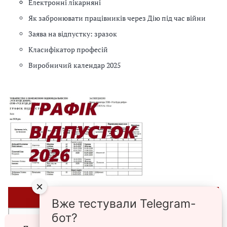
Електронні лікарняні
Як забронювати працівників через Дію під час війни
Заява на відпустку: зразок
Класифікатор професій
Виробничий календар 2025
×
⭐ЗРАЗКИ⭐
Вже тестували Telegram-
бот?
►Списки персонального військового обліку призовників,