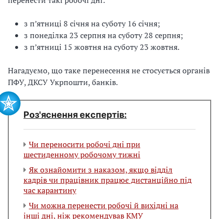
перенести такі робочі дні:
з п’ятниці 8 січня на суботу 16 січня;
з понеділка 23 серпня на суботу 28 серпня;
з п’ятниці 15 жовтня на суботу 23 жовтня.
Нагадуємо, що таке перенесення не стосується органів
ПФУ, ДКСУ Укрпошти, банків.
Роз'яснення експертів:
Чи переносити робочі дні при
шестиденному робочому тижні
Як ознайомити з наказом, якщо відділ
кадрів чи працівник працює дистанційно під
час карантину
Чи можна перенести робочі й вихідні на
інші дні, ніж рекомендував КМУ