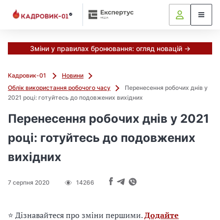
М
и
в
ж
е
Зміни у правилах бронювання: огляд новацій →
в
і
Кадровик-01
Новини
д
Облік використання робочого часу
Перенесення робочих днів у
і
2021 році: готуйтесь до подовжених вихідних
б
р
Перенесення робочих днів у 2021
а
л
році: готуйтесь до подовжених
и
вихідних
г
о
л
7 серпня 2020
14266
о
в
н
⭐ Дізнавайтеся про зміни першими.
Додайте