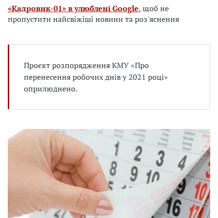
е
«Кадровик-01» в улюблені Google
, щоб не
д
пропустити найсвіжіші новини та роз'яснення
л
я
в
а
Проєкт розпорядження КМУ «Про
с
перенесення робочих днів у 2021 році»
оприлюднено.