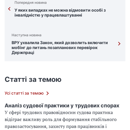
Попередня новина
е
У яких випадках не можна відмовити особі з
р
інвалідністю у працевлаштуванні
і
.
Л
Наступна новина
и
ВРУ ухвалила Закон, який дозволить включити
ш
мобінг до питань позапланових перевірок
Держпраці
е
в
ж
о
Статті за темою
в
т
н
Усі статті за темою
і
Аналіз судової практики у трудових спорах
2
У сфері трудових правовідносин судова практика
0
відіграє важливу роль для формування стабільного
2
правозастосування, захисту прав працівників і
2