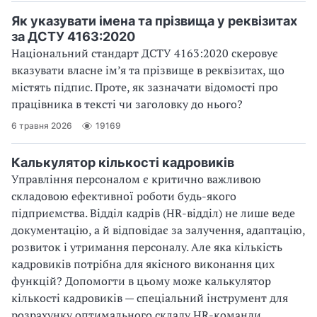
д
Як указувати імена та прізвища у реквізитах
о
за ДСТУ 4163:2020
з
Національний стандарт ДСТУ 4163:2020 скеровує
в
вказувати власне ім’я та прізвище в реквізитах, що
о
містять підпис. Проте, як зазначати відомості про
л
працівника в тексті чи заголовку до нього?
и
л
6 травня 2026
19169
и
с
Калькулятор кількості кадровиків
т
Управління персоналом є критично важливою
в
складовою ефективної роботи будь-якого
о
підприємства. Відділ кадрів (HR-відділ) не лише веде
р
документацію, а й відповідає за залучення, адаптацію,
ю
розвиток і утримання персоналу. Але яка кількість
в
кадровиків потрібна для якісного виконання цих
а
функцій? Допомогти в цьому може калькулятор
т
кількості кадровиків — спеціальний інструмент для
и
розрахунку оптимального складу HR-команди.
к