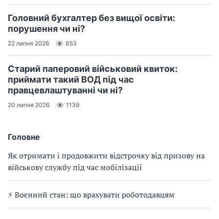
р
е
Головний бухгалтер без вищої освіти:
порушення чи ні?
м
а
22 липня 2026
853
н
а
Старий паперовий військовий квиток:
к
приймати такий ВОД під час
а
правцевлаштуванні чи ні?
з
20 липня 2026
1139
и
п
р
Головне
о
в
Як отримати і продовжити відстрочку від призову на
і
військову службу під час мобілізації
д
п
⚡ Воєнний стан: що врахувати роботодавцям
у
с