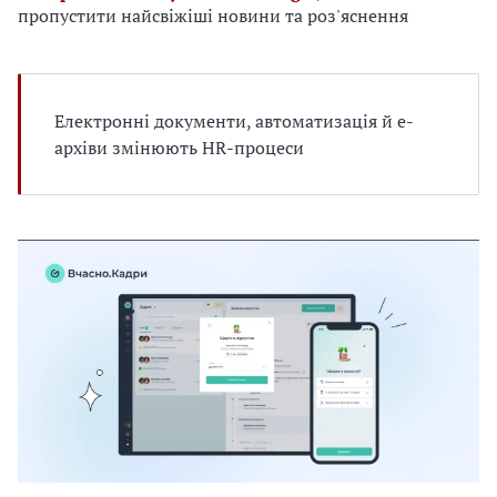
е
пропустити найсвіжіші новини та роз'яснення
н
д
н
л
і
я
д
в
Електронні документи, автоматизація й е-
о
а
к
архіви змінюють HR-процеси
с
у
м
е
н
т
и
в
У
к
р
а
ї
н