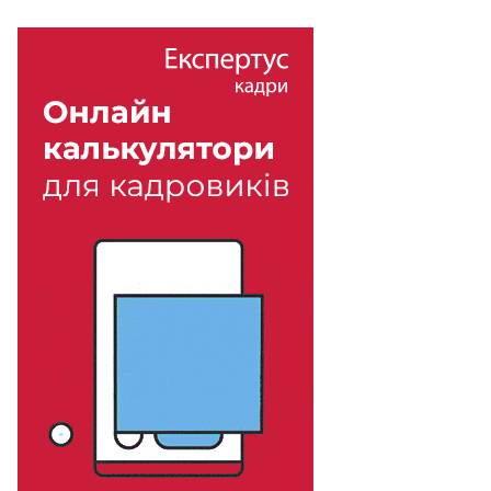
в
а
т
и
с
в
о
ї
H
R
-
п
р
о
ц
е
с
и
.