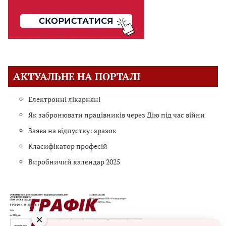
К
о
м
п
а
н
і
АКТУАЛЬНЕ НА ПОРТАЛІ
я
«
Електронні лікарняні
В
Як забронювати працівників через Дію під час війни
ч
Заява на відпустку: зразок
а
с
Класифікатор професій
н
Виробничий календар 2025
о
»
в
і
д
×
р