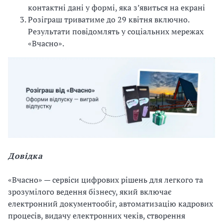
контактні дані у формі, яка з’явиться на екрані
о
Розіграш триватиме до 29 квітня включно.
к
Результати повідомлять у соціальних мережах
у
«Вчасно».
м
е
н
т
и
д
о
в
г
и
Довідка
й
ч
«Вчасно» — сервіси цифрових рішень для легкого та
а
зрозумілого ведення бізнесу, який включає
с
електронний документообіг, автоматизацію кадрових
з
процесів, видачу електронних чеків, створення
а