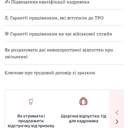
т
✍ Підвищення кваліфікації кадровика
к
и
💪 Гарантії працівникам, які вступили до ТРО
—
в
е
🎯 Гарантії працівникам на час військової служби
л
е
Як розрахувати дні невикористаної відпустки при
к
звільненні
т
р
Ключове про трудовий договір зі зразком
о
н
н
о
м
у
ф
Як отримати і
Щорічна відпустка: гід
Робот
о
продовжити
для кадровика
дире
р
відстрочку від призову
кадрів