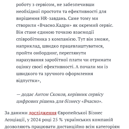
з
роботу з сервісом, не забезпечивши
н
необхідної простоти та ефективності для
е
вирішення HR-завдань. Саме тому ми
с
створили «Вчасно.Кадри» як окремий сервіс.
р
Він стане єдиною точкою взаємодії
о
співробітника з компанією. Тут він зможе,
з
наприклад, швидко працевлаштуватися,
в
пройти онбординг, переглянути
и
нарахування заробітної плати чи отримати
в
оцінку своєї ефективності. А почали ми із
а
швидкого та зручного оформлення
ю
відпустки»,
т
ь
— додає Антон Скоков, керівник сервісу
р
цифрових рішень для бізнесу «Вчасно».
и
н
За даними
дослідження
Європейської Бізнес
о
Асоціації, у 2024 році 25 % українських компаній
к
дозволяють працювати дистанційно всім категоріям
е