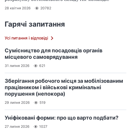
а
28 квітня 2026
20782
д
р
Гарячі запитання
о
в
Усі питання і відповіді
і
д
Сумісництво для посадовців органів
о
місцевого самоврядування
к
31 липня 2026
621
у
м
Зберігання робочого місця за мобілізованим
е
працівником і військові кримінальні
н
порушення (непокора)
т
и
29 липня 2026
519
—
з
Уніфіковані форми: про що варто подбати?
о
27 липня 2026
1027
к