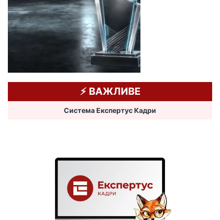
и
н
о
в
і
м
о
ж
⚡️ ВАЖЛИВЕ
л
и
Система Експертус Кадри
в
о
с
т
і
д
л
я
т