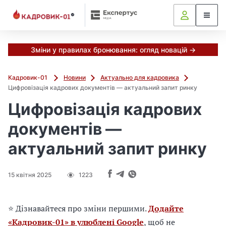
М
Ю
и
р
в
и
ж
д
е
Зміни у правилах бронювання: огляд новацій →
в
и
і
ч
Кадровик-01
Новини
Актуально для кадровика
д
н
Цифровізація кадрових документів — актуальний запит ринку
і
у
Цифровізація кадрових
б
с
р
и
документів —
а
л
л
у
актуальний запит ринку
и
е
г
л
о
15 квітня 2025
1223
е
л
к
о
т
в
⭐ Дізнавайтеся про зміни першими.
Додайте
р
н
«Кадровик-01» в улюблені Google
, щоб не
о