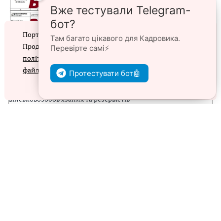
Вже тестували Telegram-
е
а
бот?
г
Портал prokadry.com.ua використовує файли cookie.
Там багато цікавого для Кадровика.
у
Продовжуючи перегляд порталу, ви погоджуєтеся з
Перевірте самі⚡️
в
політикою конфіденційності
та
використанням
⭐ЗРАЗКИ⭐
а
файлів cookie
Протестувати бот🤖
л
Згоден
►Списки персонального військового обліку призовників,
а
військовозобов’язаних та резервістів
н
а
► Наказ про введення в дію ПВТР
п
► Списки персонального військового обліку
о
військовозобов’язаних та резервістів з числа жінок
т
р
► Записи до трудової книжки про зміну назви структурного
е
підрозділу чи відділу
б
► Витяг зі списків персонального військового обліку
у
призовників, військовозобов’язаних та резервістів
р
и