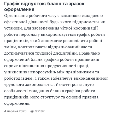
Графік відпусток: бланк та зразок
д
оформлення
о
Організація робочого часу є важливою складовою
з
ефективної діяльності будь-якого підприємства чи
а
установи. Для забезпечення чіткої координації
к
роботи персоналу використовується графік роботи
о
працівників, який допомагає розподілити робочі
н
зміни, контролювати відпрацьований час та
о
дотримуватися трудової дисципліни. Правильно
д
оформлений бланк графіка роботи працівників
а
сприяє підвищенню продуктивності праці,
в
уникненню непорозумінь між працівниками та
с
роботодавцем, а також забезпечує виконання вимог
т
в
трудового законодавства. У статті розглянуто
а
особливості складання бланка графіка роботи
,
працівників, його структуру та основні правила
я
оформлення.
к
4 червня 2026
92187
і