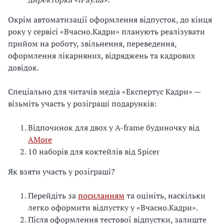
о
о
Окрім автоматизації оформлення відпусток, до кінця
б
року у сервісі «Вчасно.Кадри» планують реалізувати
і
прийом на роботу, звільнення, переведення,
г
оформлення лікарняних, відряджень та кадрових
у
довідок.
.
В
Спеціально для читачів медіа «Експертус Кадри» —
т
візьміть участь у розіграші подарунків:
і
м
Відпочинок для двох у A-frame будиночку від
,
AMore
к
10 наборів для коктейлів від Spicer
а
д
Як взяти участь у розіграші?
р
о
Перейдіть за
посиланням
та оцініть, наскільки
в
легко оформити відпустку у «Вчасно.Кадри».
і
Після оформлення тестової відпустки, залиште
д