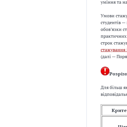
уміння та н
Умови стажу
студентів —
обов’язки с
практичних 
строк стажу
стажування 
(далі — Пор
Розріз
Для більш я
відповідаль
Крите
Ціл