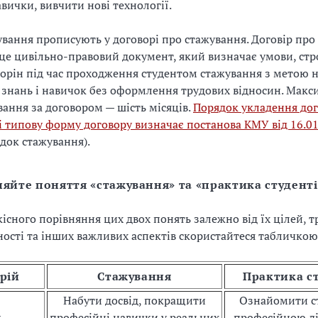
авички, вивчити нові технології.
вання прописують у договорі про стажування. Договір про
 це цивільно-правовий документ, який визначає умови, стро
торін під час проходження студентом стажування з метою 
знань і навичок без оформлення трудових відносин. Мак
вання за договором — шість місяців.
Порядок укладення дог
і типову форму договору визначає постанова КМУ від 16.0
ядок стажування).
няйте поняття «стажування» та «практика студенті
кісного порівняння цих двох понять залежно від їх цілей, т
ності та інших важливих аспектів скористайтеся табличкою
рій
Стажування
Практика с
Набути досвід, покращити
Ознайомити ст
ь
професійні навички у реальних
професійною ді