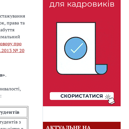
 стажування
к, права та
набуття
симальний
овору про
1.2013 № 20
в»
.
ривалості,
:
тудентів
удентів з
АКТУАЛЬНЕ НА
яльністю в