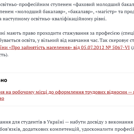
освітньо-професійним ступенем «фаховий молодший бакал
упенем «молодший бакалавр», «бакалавр», «магістр» та пр
а наступному освітньо-кваліфікаційному рівні.
чні мають право проходити стажування за професією (спеці
увається освіта, у вільний від навчання час.
Так скеровує с
їни «Про зайнятість населення» від 05.07.2012 № 5067-VI
(
ть).
ьно
я на робочому місці до оформлення трудових відносин — 
но
ання для студентів в Україні — набути досвіду з виконанн
обов’язків, додаткових компетенцій, удосконалити професі