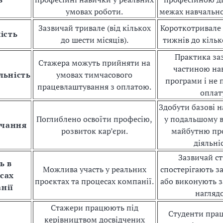
умовах роботи.
межах навчально
Зазвичай тривале (від кількох
Короткотривале 
ість
до шести місяців).
тижнів до кілько
Практика за
Стажера можуть прийняти на
частиною на
льність
умовах тимчасового
програми і не 
працевлаштування з оплатою.
оплат
Здобути базові 
Поглиблено освоїти професію,
у подальшому 
вчання
розвиток кар’єри.
майбутню пр
діяльніс
Зазвичай с
ь в
Можлива участь у реальних
спостерігають з
сах
проєктах та процесах компанії.
або виконують з
нії
нагляд
Стажери працюють під
Студенти пра
керівництвом досвідчених