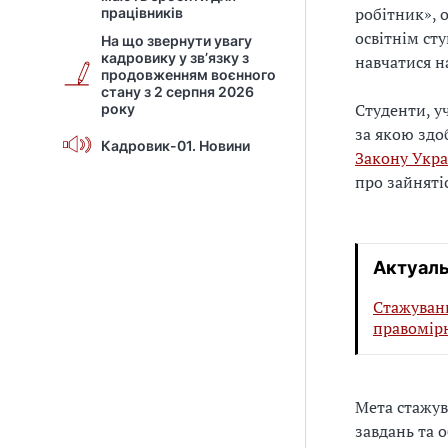
робітник», 
працівників
освітнім ст
На що звернути увагу
кадровику у зв’язку з
навчатися н
продовженням воєнного
стану з 2 серпня 2026
Студенти, у
року
за якою здоб
Кадровик-01. Новини
Закону Укра
про зайнятіс
Актуал
Стажуванн
правомір
Мета стажув
завдань та 