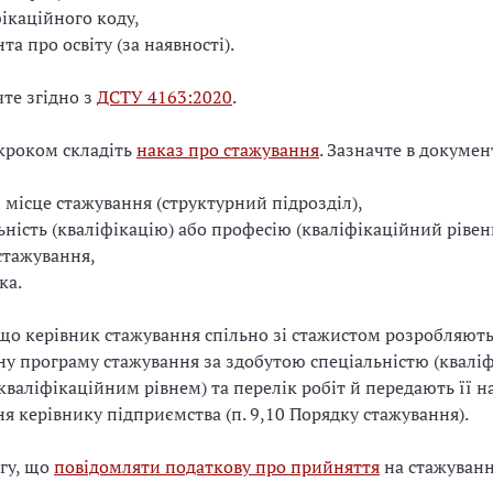
ікаційного коду,
та про освіту (за наявності).
чте згідно з
ДСТУ 4163:2020
.
кроком складіть
наказ про стажування
. Зазначте в докумен
і місце стажування (структурний підрозділ),
ьність (кваліфікацію) або професію (кваліфікаційний рівен
стажування,
ка.
що керівник стажування спільно зі стажистом розробляют
ну програму стажування за здобутою спеціальністю (кваліф
кваліфікаційним рівнем) та перелік робіт й передають її н
я керівнику підприємства (п. 9,10 Порядку стажування).
агу, що
повідомляти податкову про прийняття
на стажуванн