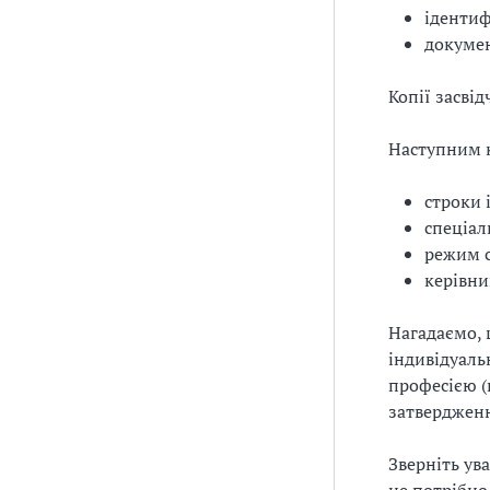
ідентиф
докумен
Копії засвід
Наступним 
строки 
спеціал
режим 
керівни
Нагадаємо, 
індивідуаль
професією (
затвердженн
Зверніть ув