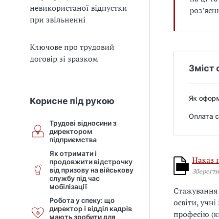
невикористаної відпустки
роз’ясн
при звільненні
Ключове про трудовий
договір зі зразком
Зміст 
Як оформ
Корисне під рукою
Оплата с
Трудові відносини з
директором
підприємства
Як отримати і
Наказ 
продовжити відстрочку
від призову на військову
Зберегти
службу під час
мобілізації
Стажування 
Робота у спеку: що
освіти, учні
директор і відділ кадрів
професію (к
мають зробити для