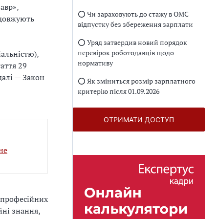
авр»,
⭕️ Чи зараховують до стажу в ОМС
одовжують
відпустку без збереження зарплати
⭕️ Уряд затвердив новий порядок
перевірок роботодавців щодо
альністю),
нормативу
таття 29
далі — Закон
⭕️ Як зміниться розмір зарплатного
критерію після 01.09.2026
ОТРИМАТИ ДОСТУП
не
я професійних
йні знання,