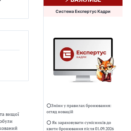
Система Експертус Кадри
⭕️Зміни у правилах бронювання:
огляд новацій
та вищої
добули
⭕️ Як зараховувати сумісників до
ікований
квоти бронювання після 01.09.2026