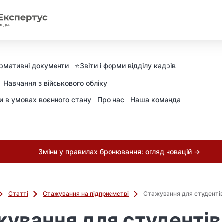
рмативні документи
⭐️Звіти і форми відділу кадрів
Навчання з військового обліку
ни в умовах воєнного стану
Про нас
Наша команда
Зміни у правилах бронювання: огляд новацій →
Статті
Стажування на підприємстві
Стажування для студентів
ування для студентів: