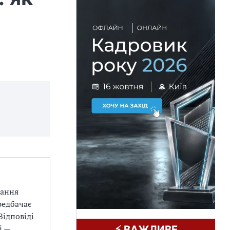
дання
редбачає
Відповіді
і —
⚡️ ВАЖЛИВЕ