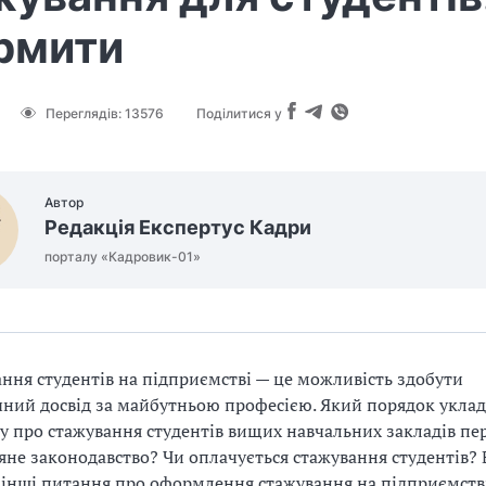
рмити
Переглядів:
13576
Поділитися у
Автор
Редакція Експертус Кадри
порталу «Кадровик-01»
ння студентів на підприємстві — це можливість здобути
ний досвід за майбутньою професією. Який порядок укла
у про стажування студентів вищих навчальних закладів пе
яне законодавство? Чи оплачується стажування студентів? 
а інші питання про оформлення стажування на підприємств