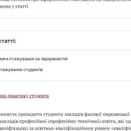
юємо у статті
статті:
ити стажування на підприємстві
тажування студентів
про практику студента
можуть проходити студенти закладів фахової передвищої 
 закладів професійної (професійно-технічної) освіти, які з
валіфікацію) за освітньо-кваліфікаційним рівнем «кваліф