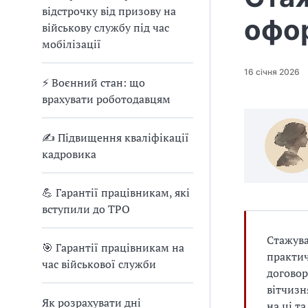
відстрочку від призову на
офо
військову службу під час
мобілізації
16 січня 2026
⚡ Воєнний стан: що
врахувати роботодавцям
✍ Підвищення кваліфікації
кадровика
💪 Гарантії працівникам, які
вступили до ТРО
Стажува
🎯 Гарантії працівникам на
практич
час військової служби
договор
вітчизн
Як розрахувати дні
на ці т