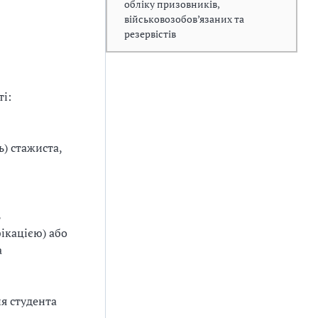
обліку призовників,
військовозобов’язаних та
резервістів
ті:
ь) стажиста,
ь
ікацією) або
а
я студента