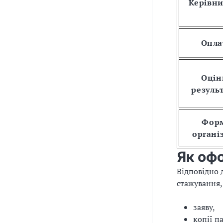
Керівн
Опла
Оцін
резуль
Фор
органі
Як оф
Відповідно 
стажування,
заяву,
копії п