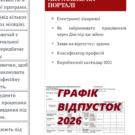
ПОРТАЛІ
ї програми.
(від кількох
Електронні лікарняні
х місяців).
Як забронювати працівників
звичай є
через Дію під час війни
вчальної
Заява на відпустку: зразок
передбачає
Класифікатор професій
у.
Виробничий календар 2025
навички, щоб
виконувати
офесійну
ть.
туденти
а процесами
авдання під
ом.
цюють під