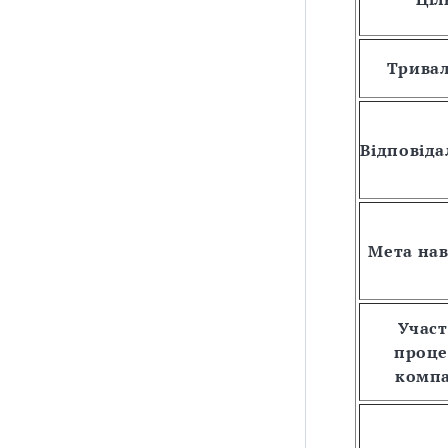
Тривал
Відповіда
Мета на
Участ
проце
компа