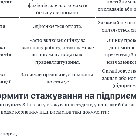
ицтво
постійним н
фахівців, але часто мають
викладачів або 
більшу автономію.
Зазвичай не опл
та
Здійснюється оплата.
оплачується с
Часто включає оцінку за
Оцінку пров
ка
виконану роботу, а також може
допомогою 
татів
впливати на подальше
презентацій 
працевлаштування.
навчальних 
Організовує н
ма
Зазвичай організовує компанія,
заклад або йо
зації
що стажує.
(підприєм
ормити стажування на підприєм
до пункту 8 Порядку стажування студент, учень, який бажа
 подає керівнику підприємства такі документи:
аспорта,