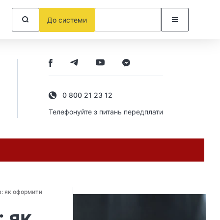
До системи
0 800 21 23 12
Телефонуйте з питань передплати
: як оформити
 як