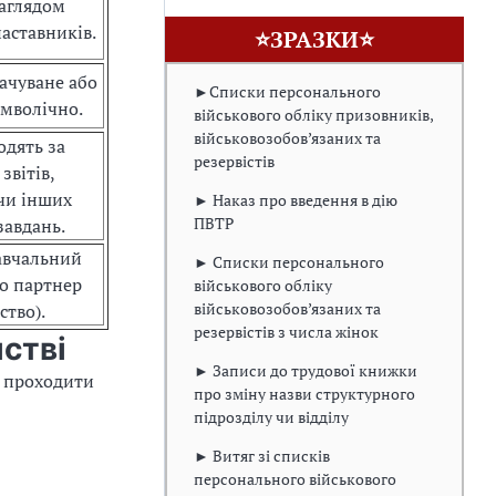
аглядом
наставників.
⭐ЗРАЗКИ⭐
ачуване або
►Списки персонального
имволічно.
військового обліку призовників,
військовозобов’язаних та
одять за
резервістів
звітів,
чи інших
► Наказ про введення в дію
ПВТР
завдань.
авчальний
► Списки персонального
го партнер
військового обліку
військовозобов’язаних та
ство).
резервістів з числа жінок
стві
► Записи до трудової книжки
є проходити
про зміну назви структурного
підрозділу чи відділу
► Витяг зі списків
персонального військового