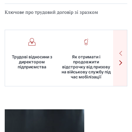
Ключове про трудовий договір зі зразком
Трудові відносини з
Як отримати і
Робот
директором
продовжити
дире
підприємства
відстрочку від призову
кадрів
на військову службу під
для
час мобілізації