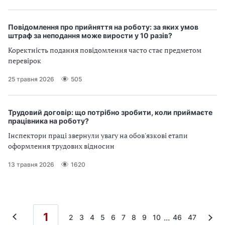
Повідомлення про прийняття на роботу: за яких умов
штраф за неподання може вирости у 10 разів?
Коректність подання повідомлення часто стає предметом
перевірок
25 травня 2026
505
Трудовий договір: що потрібно зробити, коли приймаєте
працівника на роботу?
Інспектори праці звернули увагу на обов'язкові етапи
оформлення трудових відносин
13 травня 2026
1620
1
...
2
3
4
5
6
7
8
9
10
46
47