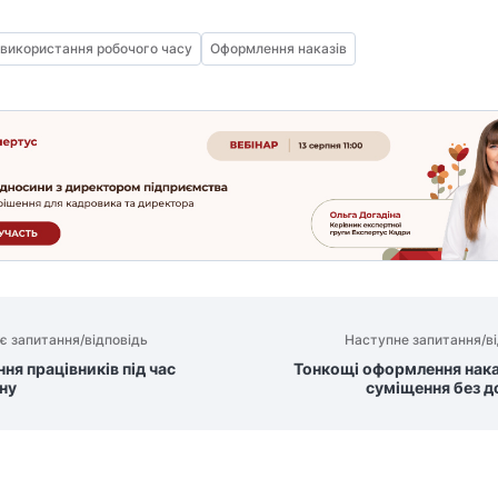
 використання робочого часу
Оформлення наказів
є запитання/відповідь
Наступне запитання/ві
ня працівників під час
Тонкощі оформлення нака
ну
суміщення без д