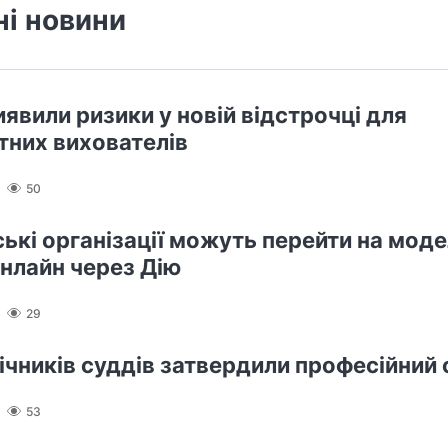
ні новини
иявили ризики у новій відстрочці для
тних вихователів
50
ькі організації можуть перейти на мод
онлайн через Дію
29
ічників суддів затвердили професійний
53