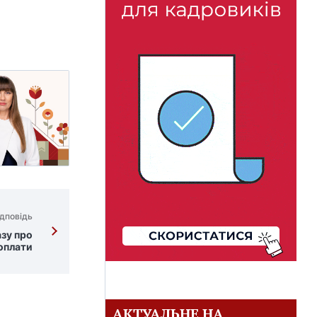
дповідь
зу про
оплати
АКТУАЛЬНЕ НА