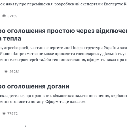
зок наказу про переміщення, розроблений експертами Експертус 
32159
ро оголошення простою через відключе
а тепла
ву агресію росії, частина енергетичної інфраструктури України заз
ргії та/або теплопостачання, оформіть наказ про простій.
 зразком із статті
26281
ро оголошення догани
к складете акт, що працівник відмовився надати пояснення, керівн
ення оголосити догану. Оформіть це наказом
77972