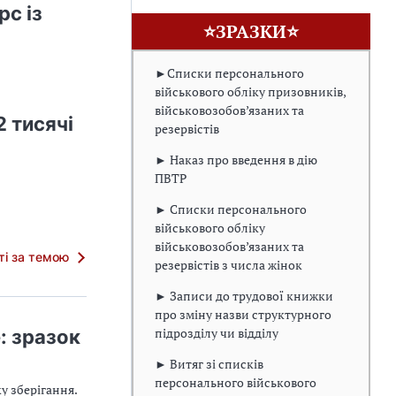
с із
⭐ЗРАЗКИ⭐
►Списки персонального
військового обліку призовників,
військовозобов’язаних та
 тисячі
резервістів
► Наказ про введення в дію
ПВТР
► Списки персонального
військового обліку
військовозобов’язаних та
тті за темою
резервістів з числа жінок
► Записи до трудової книжки
про зміну назви структурного
підрозділу чи відділу
: зразок
► Витяг зі списків
персонального військового
у зберігання.