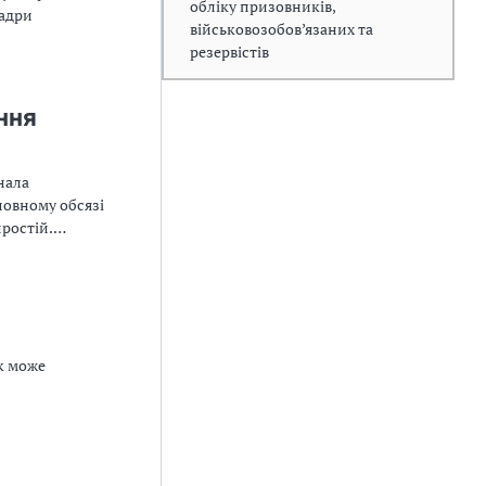
обліку призовників,
Кадри
військовозобов’язаних та
резервістів
ння
нала
ик може