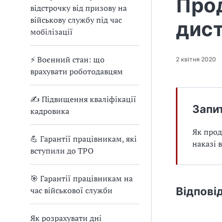
Про
відстрочку від призову на
військову службу під час
дист
мобілізації
⚡ Воєнний стан: що
2 квітня 2020
врахувати роботодавцям
✍ Підвищення кваліфікації
Запи
кадровика
Як прод
💪 Гарантії працівникам, які
наказі 
вступили до ТРО
🎯 Гарантії працівникам на
час військової служби
Відпові
Як розрахувати дні