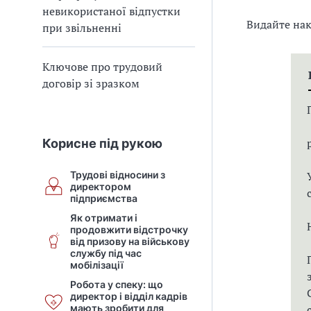
невикористаної відпустки
Видайте нак
при звільненні
Ключове про трудовий
договір зі зразком
Корисне під рукою
Трудові відносини з
директором
підприємства
Як отримати і
продовжити відстрочку
від призову на військову
службу під час
мобілізації
Робота у спеку: що
директор і відділ кадрів
мають зробити для