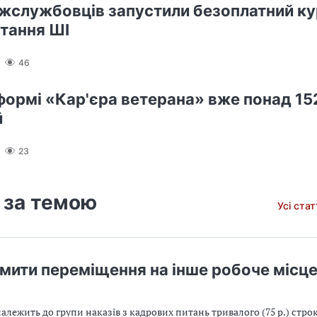
жслужбовців запустили безоплатний кур
тання ШІ
46
формі «Кар'єра ветерана» вже понад 152
й
23
 за темою
Усі ста
мити переміщення на інше робоче місце
алежить до групи наказів з кадрових питань тривалого (75 р.) строк