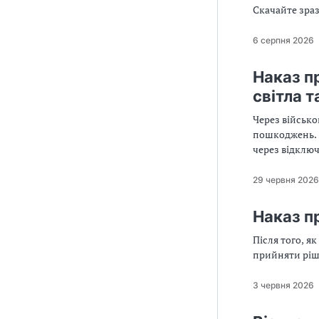
Скачайте зра
6 серпня 2026
Наказ п
світла т
Через військо
пошкоджень. Якщо підприємство не може провадити господарську діяльність у повному обсязі
через відключення електроене
Скористайтеся
29 червня 2026
Наказ п
Після того, я
прийняти ріш
3 червня 2026