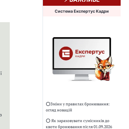
Система Експертус Кадри
ї
⭕️Зміни у правилах бронювання:
огляд новацій
з
⭕️ Як зараховувати сумісників до
квоти бронювання після 01.09.2026