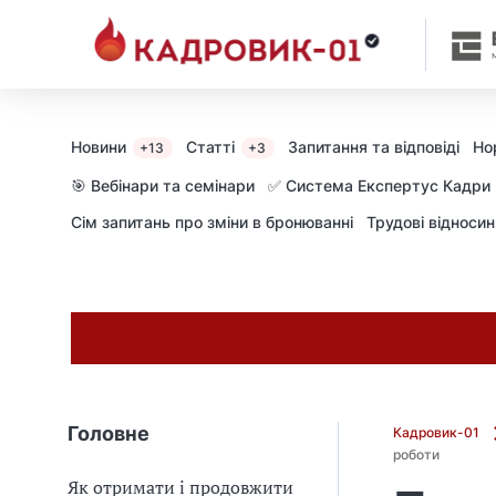
Новини
Статті
Запитання та відповіді
Но
+13
+3
🎯 Вебінари та семінари
✅ Система Експертус Кадри
Сім запитань про зміни в бронюванні
Трудові відноси
Головне
Кадровик-01
роботи
Як отримати і продовжити