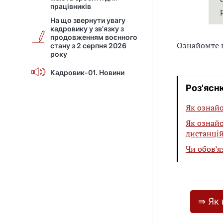
працівників
На що звернути увагу
кадровику у зв’язку з
продовженням воєнного
Ознайомте п
стану з 2 серпня 2026
року
Кадровик-01. Новини
Роз'ясн
Як ознай
Як ознайо
дистанцій
Чи обов’я
⇛ Як 