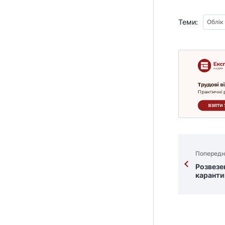
Теми:
Облік
Попередн
Розвезен
каранти