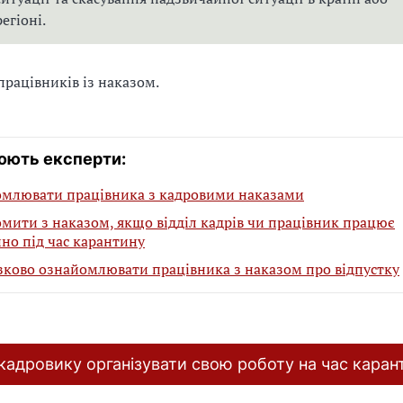
регіоні.
рацівників із наказом.
юють експерти:
омлювати працівника з кадровими наказами
мити з наказом, якщо відділ кадрів чи працівник працює
но під час карантину
зково ознайомлювати працівника з наказом про відпустку
кадровику організувати свою роботу на час каран