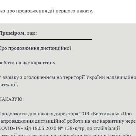
аз про продовження дії першого наказу.
Приміром, так:
Про продовження дистанційної
роботи на час карантину
У зв’язку з оголошенням на території України надзвичайно
ситуації,
НАКАЗУЮ:
Продовжити дію наказу директора ТОВ «Вертикаль» «Про
запровадження дистанційної роботи на час карантину чере
COVID-19» від 18.03.2020 № 158-к/тр, до стабілізації
ситуації та скасування надзвичайної ситуації в країні або