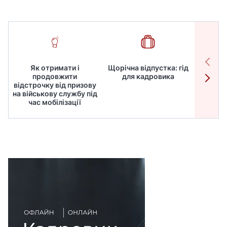
Як отримати і
Щорічна відпустка: гід
Робот
продовжити
для кадровика
дире
відстрочку від призову
кадрів
на військову службу під
для
час мобілізації