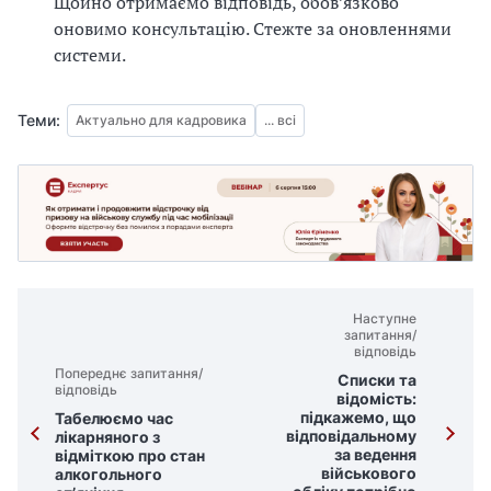
Щойно отримаємо відповідь, обов’язково
оновимо консультацію. Стежте за оновленнями
системи.
Теми:
Актуально для кадровика
... всі
Наступне
запитання/
відповідь
Попереднє запитання/
Списки та
відповідь
відомість:
підкажемо, що
Табелюємо час
відповідальному
лікарняного з
за ведення
відміткою про стан
військового
алкогольного