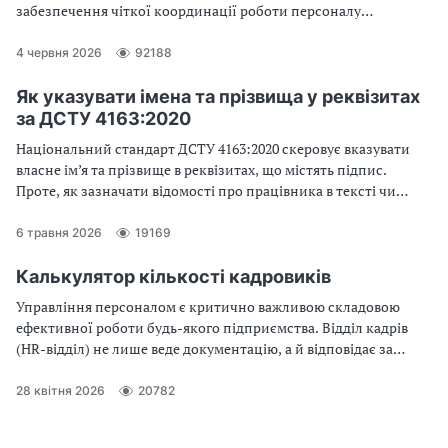
забезпечення чіткої координації роботи персоналу
використовується графік роботи працівників, який допомагає
розподілити робочі зміни, контролювати відпрацьований час
4 червня 2026
92188
та дотримуватися трудової дисципліни. Правильно
оформлений бланк графіка роботи працівників сприяє
Як указувати імена та прізвища у реквізитах
підвищенню продуктивності праці, уникненню непорозумінь
за ДСТУ 4163:2020
між працівниками та роботодавцем, а також забезпечує
Національний стандарт ДСТУ 4163:2020 скеровує вказувати
виконання вимог трудового законодавства. У статті
власне ім’я та прізвище в реквізитах, що містять підпис.
розглянуто особливості складання бланка графіка роботи
Проте, як зазначати відомості про працівника в тексті чи
працівників, його структуру та основні правила оформлення.
заголовку до нього?
6 травня 2026
19169
Калькулятор кількості кадровиків
Управління персоналом є критично важливою складовою
ефективної роботи будь-якого підприємства. Відділ кадрів
(HR-відділ) не лише веде документацію, а й відповідає за
залучення, адаптацію, розвиток і утримання персоналу. Але
яка кількість кадровиків потрібна для якісного виконання цих
28 квітня 2026
20782
функцій? Допомогти в цьому може калькулятор кількості
кадровиків — спеціальний інструмент для розрахунку