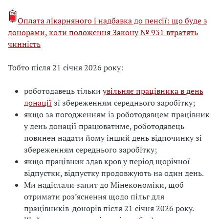
Оплата лікарняного і надбавка до пенсії: що буде з
донорами, коли положення Закону № 931 втратять
чинність
Тобто після 21 січня 2026 року:
роботодавець тільки
увільняє працівника в день
донації
зі збереженням середнього заробітку;
якщо за погодженням із роботодавцем працівник
у день донації працюватиме, роботодавець
повинен надати йому інший день відпочинку зі
збереженням середнього заробітку;
якщо працівник здав кров у період щорічної
відпустки, відпустку продовжують на один день.
Ми надіслали запит до Мінекономіки, щоб
отримати роз’яснення щодо пільг для
працівників-донорів після 21 січня 2026 року.