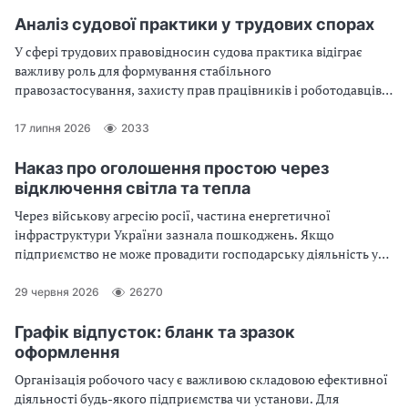
Аналіз судової практики у трудових спорах
У сфері трудових правовідносин судова практика відіграє
важливу роль для формування стабільного
правозастосування, захисту прав працівників і роботодавців,
а також для тлумачення норм трудового законодавства. В
умовах постійного оновлення правової бази України
17 липня 2026
2033
актуальним є ґрунтовний аналіз судової практики у трудових
спорах. Яка практика розгляду судами трудових спорів —
Наказ про оголошення простою через
читайте у статті
відключення світла та тепла
Через військову агресію росії, частина енергетичної
інфраструктури України зазнала пошкоджень. Якщо
підприємство не може провадити господарську діяльність у
повному обсязі через відключення електроенергії та/або
теплопостачання, оформіть наказ про простій.
29 червня 2026
26270
Скористайтеся зразком із статті
Графік відпусток: бланк та зразок
оформлення
Організація робочого часу є важливою складовою ефективної
діяльності будь-якого підприємства чи установи. Для