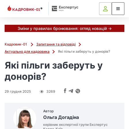
Зміни у правилах бронювання: огляд новацій →
Кадровик-01
Запитання та відповіді
Актуально для кадровика
Які пільги заберуть у донорів?
Які пільги заберуть у
донорів?
29 грудня 2025
3269
Автор
Ольга Догадіна
керівник експертної групи Експертус
Кадри, Київ