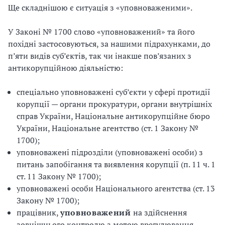
Ще складнішою є ситуація з «уповноваженими».
У Законі № 1700 слово «уповноважений» та його
похідні застосовуються, за нашими підрахунками, до
п’яти видів суб’єктів, так чи інакше пов’язаних з
антикорупційною діяльністю:
спеціально уповноважені суб’єкти у сфері протидії
корупції — органи прокуратури, органи внутрішніх
справ України, Національне антикорупційне бюро
України, Національне агентство (ст. 1 Закону №
1700);
уповноважені підрозділи (уповноважені особи) з
питань запобігання та виявлення корупції (п. 11 ч. 1
ст. 11 Закону № 1700);
уповноважені особи Національного агентства (ст. 13
Закону № 1700);
працівник,
уповноважений
на здійснення
зовнішнього контролю з метою врегулювання