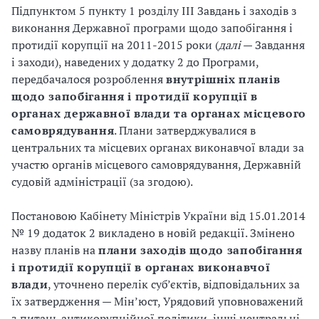
Підпунктом 5 пункту 1 розділу ІІІ Завдань і заходів з
виконання Державної програми щодо запобігання і
протидії корупції на 2011-2015 роки (
далі
— Завдання
і заходи), наведених у додатку 2 до Програми,
передбачалося розроблення
внутрішніх планів
щодо запобігання і протидії корупції в
органах державної влади та органах місцевого
самоврядування
. Плани затверджувалися в
центральних та місцевих органах виконавчої влади за
участю органів місцевого самоврядування, Державній
судовій адміністрації (за згодою).
Постановою Кабінету Міністрів України від 15.01.2014
№ 19 додаток 2 викладено в новій редакції. Змінено
назву планів на
плани заходів щодо запобігання
і протидії корупції в органах виконавчої
влади
, уточнено перелік суб’єктів, відповідальних за
їх затвердження — Мін’юст, Урядовий уповноважений
з питань антикорупційної політики, інші центральні