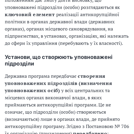
положенням дає змогу дійти висновку, що
уповноважені підрозділи (особи) розглядаються як
ключовий елемент
реалізації антикорупційної
політики в органах державної влади (державних
органах), органах місцевого самоврядування, на
підприємствах, в установах, організаціях, які належать
до сфери їх управління (перебувають у їх власності).
Установи, що створюють уповноважені
підрозділи
Державна програма передбачає
створення
уповноважених підрозділів (визначення
уповноважених осіб)
у всіх центральних та
місцевих органах виконавчої влади, в яких
приймаються антикорупційні програми. Це не
означає, що підрозділи (особи) створюються
(визначаються) лише в органах влади, де прийнято
антикорупційну програму. Згідно з Постановою № 706
їх організацію (призначення)
передбачено
: