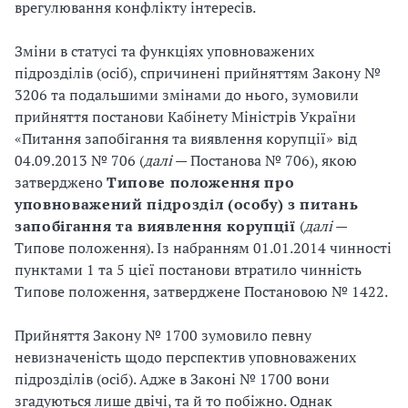
врегулювання конфлікту інтересів.
Зміни в статусі та функціях уповноважених
підрозділів (осіб), спричинені прийняттям Закону №
3206 та подальшими змінами до нього, зумовили
прийняття постанови Кабінету Міністрів України
«Питання запобігання та виявлення корупції» від
04.09.2013 № 706 (
далі
— Постанова № 706), якою
затверджено
Типове положення про
уповноважений підрозділ (особу) з питань
запобігання та виявлення корупції
(
далі
—
Типове положення). Із набранням 01.01.2014 чинності
пунктами 1 та 5 цієї постанови втратило чинність
Типове положення, затверджене Постановою № 1422.
Прийняття Закону № 1700 зумовило певну
невизначеність щодо перспектив уповноважених
підрозділів (осіб). Адже в Законі № 1700 вони
згадуються лише двічі, та й то побіжно. Однак