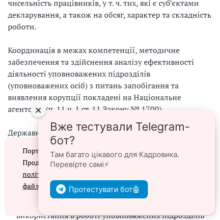
чисельність працівників, у т. ч. тих, які є суб’єктами
декларування, а також на обсяг, характер та складність
роботи.
Координація в межах компетенції, методичне
забезпечення та здійснення аналізу ефективності
діяльності уповноважених підрозділів
(уповноважених осіб) з питань запобігання та
виявлення корупції покладені на Національне
агентство (п. 11 ч. 1 ст. 11 Закону № 1700).
×
Вже тестували Telegram-
Державна програма покладає на Національне
бот?
агентство завдання здійснити аналіз роботи
Портал prokadry.com.ua використовує файли cookie.
Там багато цікавого для Кадровика.
уповноважених підрозділів (осіб) та на його основі:
Продовжуючи перегляд порталу, ви погоджуєтеся з
Перевірте самі⚡️
політикою конфіденційності
та
використанням
розробити проект акта щодо посилення їх ролі з
файлів cookie
Протестувати бот🤖
урахуванням Закону № 1700;
Згоден
затвердити методичні рекомендації для
використання в роботі уповноважених підрозділів