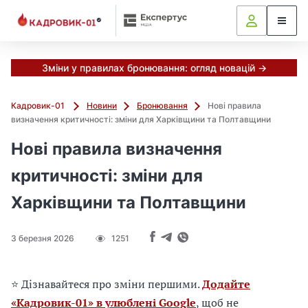
М
и
в
ж
е
Зміни у правилах бронювання: огляд новацій →
в
і
Кадровик-01
Новини
Бронювання
Нові правила
д
визначення критичності: зміни для Харківщини та Полтавщини
і
б
Нові правила визначення
р
критичності: зміни для
а
л
Харківщини та Полтавщини
и
г
о
3 березня 2026
1251
л
о
в
⭐ Дізнавайтеся про зміни першими.
Додайте
н
«Кадровик-01» в улюблені Google
, щоб не