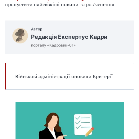
е
пропустити найсвіжіші новини та роз'яснення
д
л
я
в
Автор
а
Редакція Експертус Кадри
с
порталу «Кадровик-01»
Військові адміністрації оновили Критерії