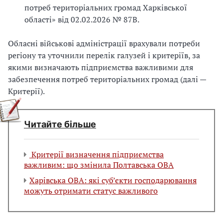
потреб територіальних громад Харківської
області» від 02.02.2026 № 87В.
Обласні військові адміністрації врахували потреби
регіону та уточнили перелік галузей і критеріїв, за
якими визначають підприємства важливими для
забезпечення потреб територіальних громад (далі —
Критерії).
Читайте більше
Критерії визначення підприємства
важливим: що змінила Полтавська ОВА
Харівська ОВА: які суб’єкти господарювання
можуть отримати статус важливого