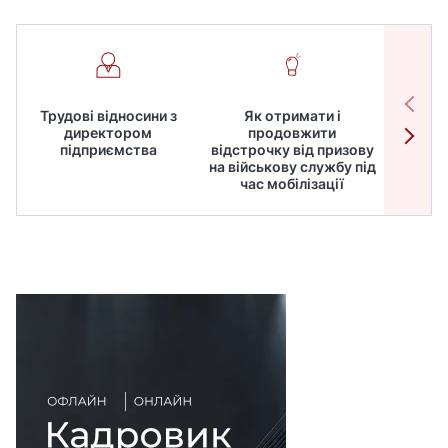
Трудові відносини з
Як отримати і
Робот
директором
продовжити
дире
підприємства
відстрочку від призову
кадрів
на військову службу під
для
час мобілізації